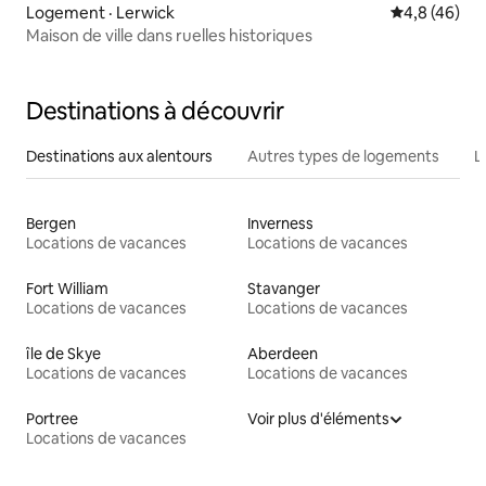
Logement · Lerwick
Note moyenn
4,8 (46)
Maison de ville dans ruelles historiques
Destinations à découvrir
Destinations aux alentours
Autres types de logements
L
Bergen
Inverness
Locations de vacances
Locations de vacances
Fort William
Stavanger
Locations de vacances
Locations de vacances
île de Skye
Aberdeen
Locations de vacances
Locations de vacances
Portree
Voir plus d'éléments
Locations de vacances