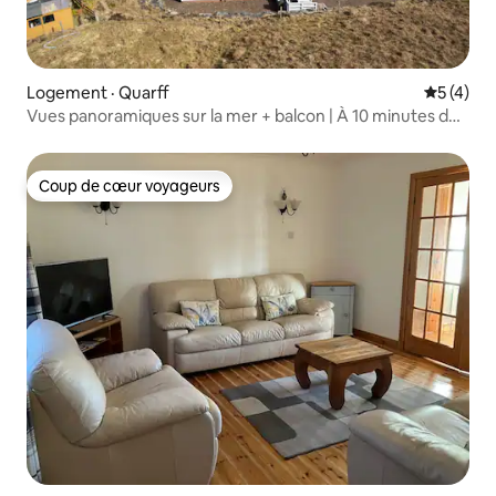
Logement · Quarff
Note moy
5 (4)
Vues panoramiques sur la mer + balcon | À 10 minutes de
Lerwick
Coup de cœur voyageurs
Coup de cœur voyageurs