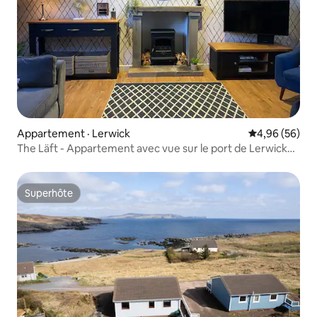
Appartement · Lerwick
Note moyenne
4,96 (56)
The Läft - Appartement avec vue sur le port de Lerwick
Shetland
Superhôte
Superhôte