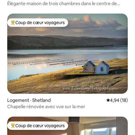
Élégante maison de trois chambres dans le centre de
Lerwick
Coup de cœur voyageurs
Coup de cœur voyageurs parmi les plus aimés
Logement · Shetland
Note moyenne
4,94 (18)
Chapelle rénovée avec vue sur la mer
Coup de cœur voyageurs
Coup de cœur voyageurs parmi les plus aimés