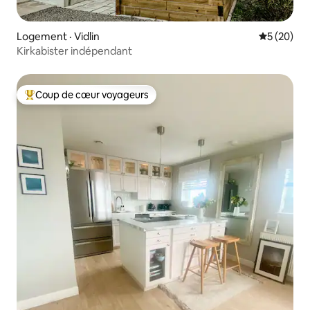
Logement · Vidlin
Note moye
5 (20)
Kirkabister indépendant
Coup de cœur voyageurs
Coup de cœur voyageurs parmi les plus aimés