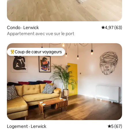
Condo · Lerwick
Note moyenne
4,97 (63)
Appartement avec vue sur le port
Coup de cœur voyageurs
Coup de cœur voyageurs parmi les plus aimés
Logement · Lerwick
Note moye
5 (67)