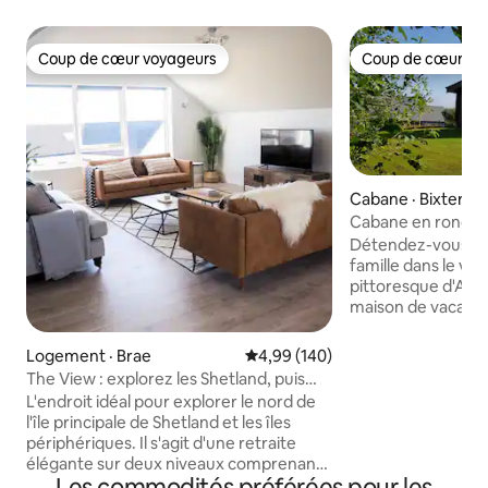
Coup de cœur voyageurs
Coup de cœur vo
Coup de cœur voyageurs
Coup de cœur vo
Cabane · Bixter
Cabane en rondins
Shetland
Détendez-vous et
famille dans le vill
pittoresque d'Aith. Il s'agit de not
maison de vacances
proximité de notre 
calme et convivial d'A
Logement · Brae
Note moyenne de 4,99 sur 5, 1
4,99 (140)
un emplacement idé
The View : explorez les Shetland, puis
dispose d'une bou
détendez-vous dans un cadre luxueux
L'endroit idéal pour explorer le nord de
loisirs, d'un port 
l'île principale de Shetland et les îles
parc de jeux et à 
périphériques. Il s'agit d'une retraite
fantastique « Mich
élégante sur deux niveaux comprenant
forêt et ce sentie
Les commodités préférées pour les
une grande cuisine/salle à manger, une