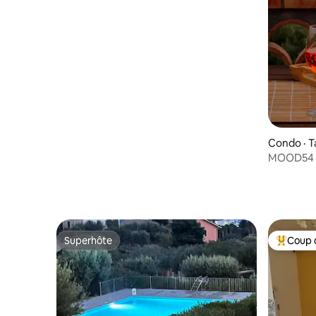
Partanna mondello
Condo · 
MOOD54 H
et vue p
Superhôte
Coup 
Superhôte
Coup de 