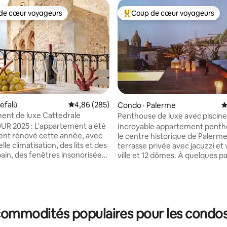
de cœur voyageurs
Coup de cœur voyageurs
cœur voyageurs parmi les plus aimés
Coup de cœur voyageurs parmi 
efalù
Note moyenne de 4,86 sur 5, 285 commentai
4,86 (285)
Condo · Palerme
N
ent de luxe Cattedrale
Penthouse de luxe avec piscine
sur le toit
UR 2025 : L'appartement a été
Incroyable appartement penth
nt rénové cette année, avec
le centre historique de Palerm
le climatisation, des lits et des
terrasse privée avec jacuzzi et 
sur 5, 207 commentaires
bain, des fenêtres insonorisées
ville et 12 dômes. À quelques pa
es commodités, tout en
zone piétonne, mais merveill
t l'héritage de l'UNESCO et son
calme, vous pouvez dîner sur la
 unique et charmante.
le soir et profiter de la vue sa
ment (120 m²) est situé dans un
un seul klaxon ou bruit! Vous trouverez
u XVIIIe siècle, juste à côté
tout le confort, 2 niveaux, 2 c
: commodités populaires pour les condos
édrale et à proximité de la mer.
4 salles de bain, 2 dressing. Également la
ne vue imprenable sur Cefalù et
télévision par câble, le wifi, la