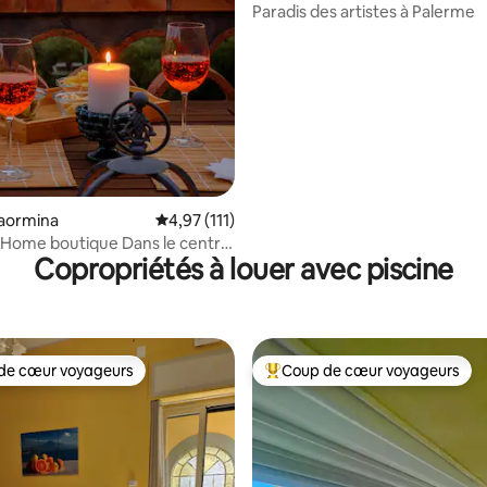
Paradis des artistes à Palerme
Taormina
Note moyenne de 4,97 sur 5, 111 commentai
4,97 (111)
ome boutique Dans le centre
Copropriétés à louer avec piscine
anoramique
de cœur voyageurs
Coup de cœur voyageurs
cœur voyageurs parmi les plus aimés
Coup de cœur voyageurs parmi 