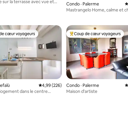
 sur la terrasse avec vue et
Condo · Palerme
N
rivé
sur 5, 133 commentaires
Mastrangelo Home, calme et 
de cœur voyageurs
Coup de cœur voyageurs
cœur voyageurs parmi les plus aimés
Coup de cœur voyageurs parmi 
sur 5, 196 commentaires
efalù
Note moyenne de 4,99 sur 5, 226 commentai
4,99 (226)
Condo · Palerme
N
, logement dans le centre
Maison d'artiste
e de Cefalù