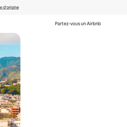
e d'origine
Partez-vous un Airbnb
et en les faisant glisser.