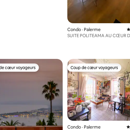
Condo · Palerme
N
SUITE POLITEAMA AU CŒUR D
VILLE
sur 5, 219 commentaires
de cœur voyageurs
Coup de cœur voyageurs
cœur voyageurs parmi les plus aimés
Coup de cœur voyageurs
sur 5, 120 commentaires
Condo · Palerme
N