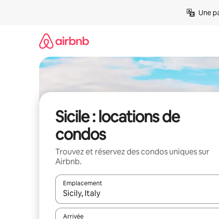
Aller
Une pa
directement
au
contenu
Sicile : locations de
condos
Trouvez et réservez des condos uniques sur
Airbnb.
Emplacement
Quand les résultats sont affichés, parcourez-les en 
Arrivée