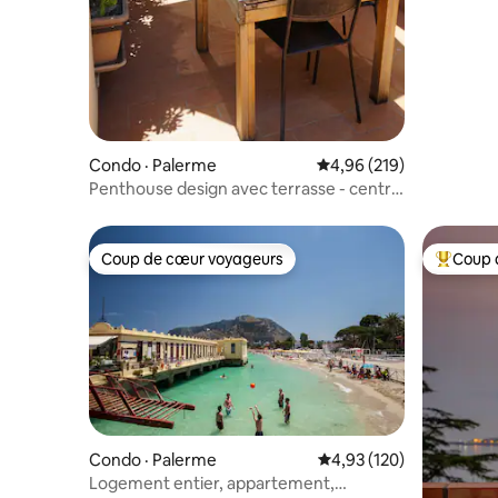
Condo · Palerme
Note moyenne de 4,96 
4,96 (219)
Penthouse design avec terrasse - centre
ville Bonà 10
Coup de cœur voyageurs
Coup 
Coup de cœur voyageurs
Coup de 
Condo · Palerme
Note moyenne de 4,93 
4,93 (120)
Logement entier, appartement,