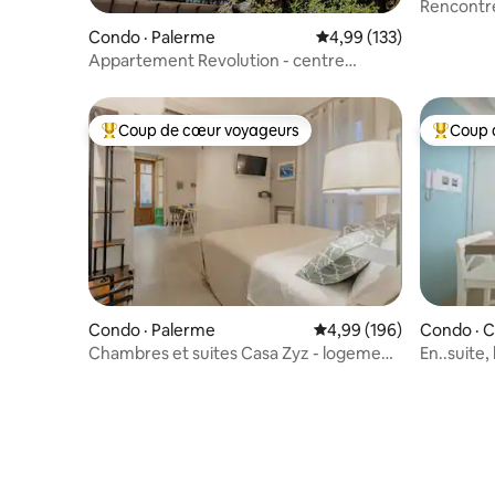
Rencontre
parking p
Condo · Palerme
Note moyenne de 4,99 
4,99 (133)
Appartement Revolution - centre
historique de Palerme
Coup de cœur voyageurs
Coup 
Coup de cœur voyageurs parmi les plus aimés
Coup de 
Condo · Palerme
Note moyenne de 4,99 
4,99 (196)
Condo · C
Chambres et suites Casa Zyz - logement
En..suite
vert, Kalsa
historiqu