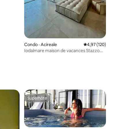
Condo · Acireale
Note moyenne de 4,97 
4,97 (120)
Iodalmare maison de vacances Stazzo
Acireale
res
Superhôte
les plus aimés
Superhôte