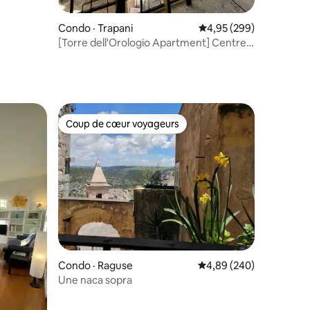
Condo · Trapani
Note moyenne de 4,95 
4,95 (299)
[Torre dell'Orologio Apartment] Centre
historique
Coup de cœur voyageurs
Coup de cœur voyageurs
res
Condo · Raguse
Note moyenne de 4,89 
4,89 (240)
Une naca sopra