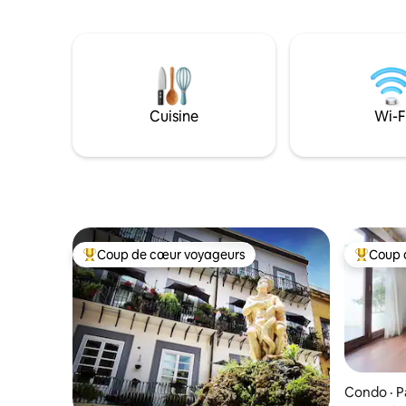
sicilienne animée et des délices culinaires
une position 
dans les cafés et les restaurants locaux.
avec lits K
Téléphérique à proximité pour se rendre
immense s
au centre de Taormine. Navette
cuisine e
aéroport et place de stationnement
privée (en supplément). Activités : voile,
planche à pagaie, plongée, canoë,
Cuisine
Wi-F
excursions en bateau, visites de la ville,
visites de l’Etna, cours de cuisine,
randonnée, dégustation de vins, 4x4,
quads, équitation.
Coup de cœur voyageurs
Coup 
Coup de cœur voyageurs parmi les plus aimés
Coup de 
Condo · 