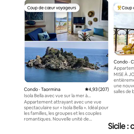
Coup de cœur voyageurs
Coup 
Coup de cœur voyageurs
Coup de 
Condo · C
Appartem
MISE À JO
entièreme
une nouvel
Condo · Taormina
Note moyenne de 4,93 
4,93 (207)
salles de 
Isola Bella avec vue sur la mer à
et d'autr
Taormine. Emplacement de choix !
Appartement attrayant avec une vue
préservan
spectaculaire sur « Isola Bella ». Idéal pour
ambiance
les familles, les groupes et les couples
L'apparte
romantiques. Nouvelle unité de
immeuble d
Sicile 
climatisation centrale pour toutes les
de la cath
pièces. Wi-Fi rapide. Profitez de la vie
Il offre u