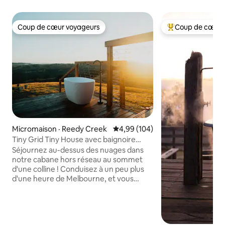
Coup de cœur voyageurs
Coup de cœur 
Coup de cœur voyageurs
Coup de cœur voy
Micromaison · Reedy Creek
Note moyenne de 4,99 sur 5, 1
4,99 (104)
Tiny Grid Tiny House avec baignoire
extérieure
Séjournez au-dessus des nuages dans
notre cabane hors réseau au sommet
d'une colline ! Conduisez à un peu plus
d'une heure de Melbourne, et vous
trouverez notre micro-maison nichée
sur notre propriété de 100 acres avec
vue sur la montagne. Perché au sommet
d'une colline escarpée, vous pourrez