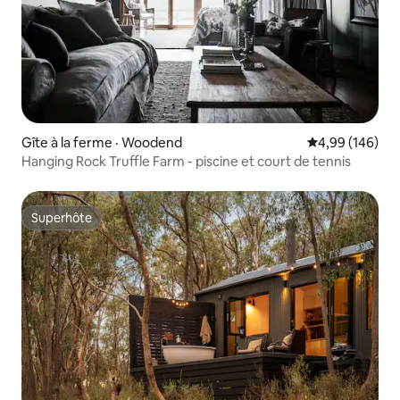
Gîte à la ferme · Woodend
Note moyenne 
4,99 (146)
Hanging Rock Truffle Farm - piscine et court de tennis
Superhôte
Superhôte