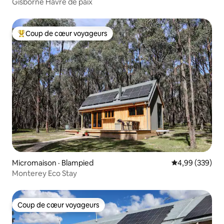
Gisborne Havre de paix
Coup de cœur voyageurs
Coup de cœur voyageurs parmi les plus aimés
Micromaison · Blampied
Note moyenne 
4,99 (339)
Monterey Eco Stay
Coup de cœur voyageurs
Coup de cœur voyageurs