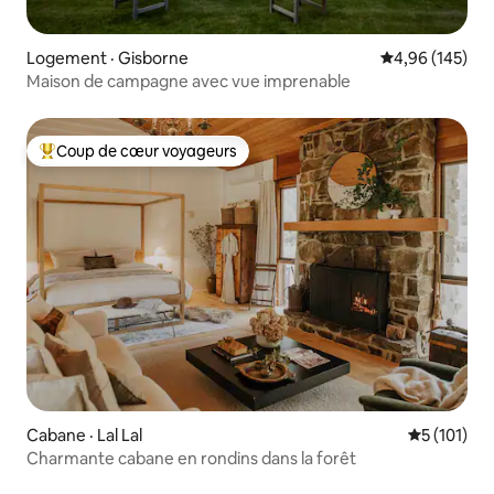
Logement · Gisborne
Note moyenne 
4,96 (145)
Maison de campagne avec vue imprenable
Coup de cœur voyageurs
Coup de cœur voyageurs parmi les plus aimés
Cabane · Lal Lal
Note moyen
5 (101)
Charmante cabane en rondins dans la forêt