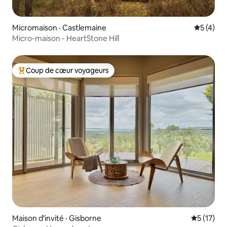
Micromaison · Castlemaine
Note moy
5 (4)
Micro-maison - HeartStone Hill
Coup de cœur voyageurs
Coup de cœur voyageurs parmi les plus aimés
Maison d'invité · Gisborne
Note moye
5 (17)