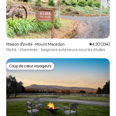
Maison d'invité · Mount Macedon
Note moyenne 
4,92 (234)
Niché - cheminée - baignoire extérieure sous les étoiles
Coup de cœur voyageurs
Coup de cœur voyageurs