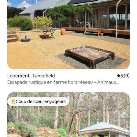
Logement · Lancefield
Note moy
5 (9)
Escapade rustique en ferme hors réseau – Animaux
permis
Coup de cœur voyageurs
Coup de cœur voyageurs parmi les plus aimés