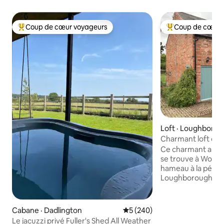
Coup de cœur voyageurs
Coup de cœur 
Coup de cœur voyageurs parmi les plus aimés
Coup de cœur voy
Loft · Loughboro
Charmant loft d'
Woodthorpe/Lou
Ce charmant appa
se trouve à Wood
hameau à la périp
Loughborough. À 
voiture de Lough
l'université. Le lo
Beacon Hill et vo
Cabane · Dadlington
Note moyenne de 5 sur 5, 2
5 (240)
directement dans 
Le jacuzzi privé Fuller's Shed All Weather