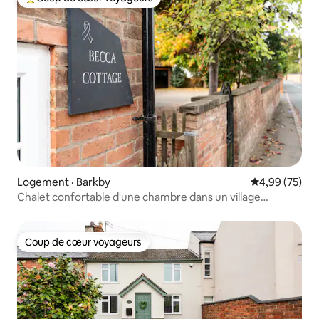
Coup de cœur voyageurs parmi les plus aimés
Logement · Barkby
Note moyenne
4,99 (75)
Chalet confortable d'une chambre dans un village
pittoresque
Coup de cœur voyageurs
Coup de cœur voyageurs