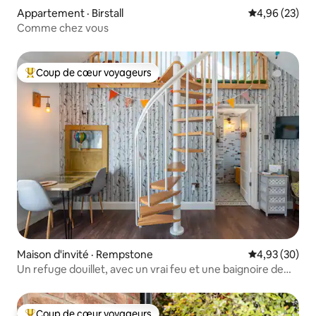
Appartement · Birstall
Note moyenne
4,96 (23)
Comme chez vous
Coup de cœur voyageurs
Coup de cœur voyageurs parmi les plus aimés
Maison d'invité · Rempstone
Note moyenne
4,93 (30)
Un refuge douillet, avec un vrai feu et une baignoire de
luxe.
Coup de cœur voyageurs