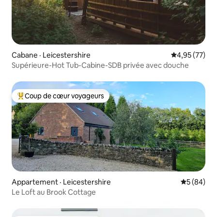
Cabane · Leicestershire
Note moyenne
4,95 (77)
Supérieure-Hot Tub-Cabine-SDB privée avec douche
Coup de cœur voyageurs
Coup de cœur voyageurs parmi les plus aimés
Appartement · Leicestershire
Note moye
5 (84)
Le Loft au Brook Cottage