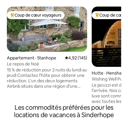
Coup de cœur voyageurs
Coup de cœur 
Coup de cœur voyageurs parmi les plus aimés
Coup de cœur voy
Appartement · Stanhope
Note moyenne de 4,92 sur 5, 1
4,92 (145)
Le repos de Noé
15 % de réduction pour 2 nuits du lundi au
Hutte · Henshaw
jeudi Contactez l'hôte pour obtenir une
Wishing Well Pod. Jacuzzi 80 £ payez à
réduction. L'un des deux logements
l'arrivée.
Le jacuzzi est de 
Airbnb situés dans une région d'une
l'arrivée. Nos capsules de glamping de
beauté exceptionnelle surplombant la
luxe sont comme 
vallée de la Wear. Accès privé à la
avec toutes les c
propriété. Explorez la région à pied ou à
Les commodités préférées pour les
une salle de bain 
vélo, visitez les villes et les attractions du
équipée, un lit dou
marché, profitez d'un bain jacuzzi, dînez
locations de vacances à Sinderhope
Nous fournissons 
à l'extérieur et asseyez-vous près du feu
revitalisant, du g
ouvert à la tombée de la nuit.