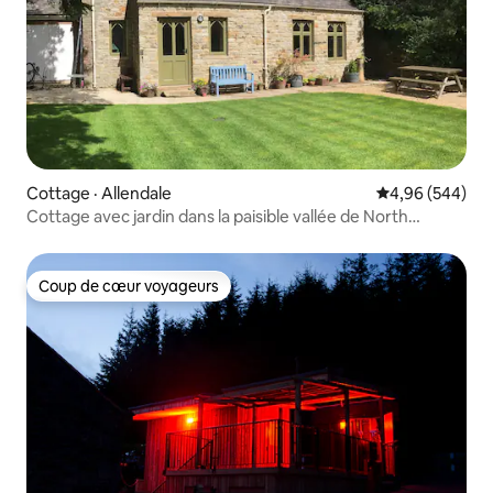
Cottage · Allendale
Note moyenne 
4,96 (544)
Cottage avec jardin dans la paisible vallée de North
Pennine
Coup de cœur voyageurs
Coup de cœur voyageurs