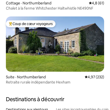
Cottage · Northumberland
Note moyenn
4,8 (61)
Chalet à la ferme Whitchester Haltwhistle NE490NF
Coup de cœur voyageurs
Coup de cœur voyageurs parmi les plus aimés
Suite · Northumberland
Note moyenne 
4,97 (232)
Retraite rurale indépendante Hexham
Destinations à découvrir
Destinations aux alentours
Les sites incontournables du coin