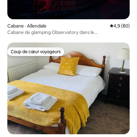
Cabane · Allendale
Note moyenn
4,9 (80)
Cabane de glamping Observatory dans le
Northumberland
Coup de cœur voyageurs
Coup de cœur voyageurs