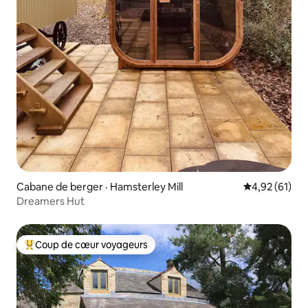
Cabane de berger · Hamsterley Mill
Note moyenne
4,92 (61)
Dreamers Hut
Coup de cœur voyageurs
Coup de cœur voyageurs parmi les plus aimés