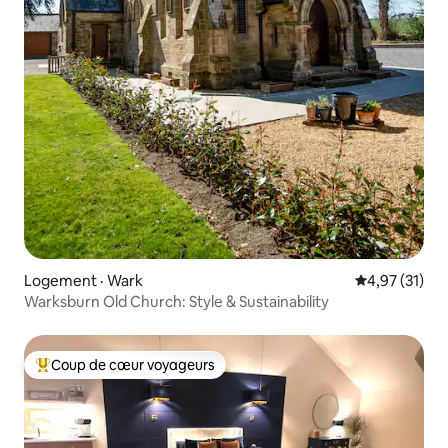
Logement · Wark
Note moyenne
4,97 (31)
Warksburn Old Church: Style & Sustainability
Coup de cœur voyageurs
Coup de cœur voyageurs parmi les plus aimés