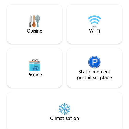
Nous fournissons 
attractions : Force élevée Château de
continental. Un petit-déjeuner anglais
Raby Beamish Cathédrale de Durham Le
complet peut être 
mur d'Hadrien et plus encore pub local à
besoin. Prise en charge gratuite après
1,9 km boutique du coin à 2,9 km
17 h à Steel Rigg e
restaurant italien à 6,6 km
9 h. Les chiens sont également
Cuisine
Wi-Fi
acceptés. Petite friteuse à air chaud,
petit congélateur 
Stationnement
Piscine
gratuit sur place
Climatisation