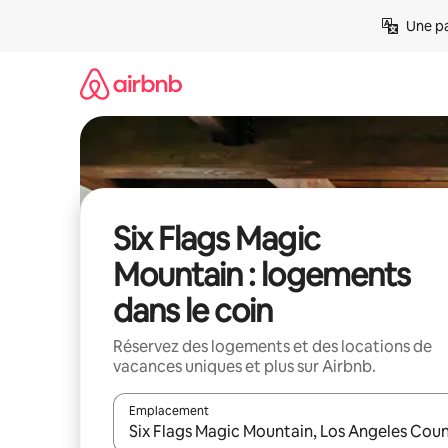
Aller
Une pa
directement
au
contenu
Six Flags Magic
Mountain : logements
dans le coin
Réservez des logements et des locations de
vacances uniques et plus sur Airbnb.
Emplacement
Quand les résultats sont affichés, parcourez-les en 