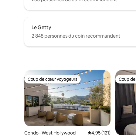
Le Getty
2 848 personnes du coin recommandent
Coup de cœur voyageurs
Coup de
Coup de cœur voyageurs
Coup de
Condo · West Hollywood
Note moyenne de 4,95 
4,95 (121)