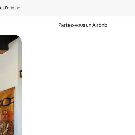
e d'origine
Partez-vous un Airbnb
et en les faisant glisser.