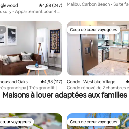
Malibu, Carbon Beach - Suite fa
Inglewood
Note moyenne de 4,89 sur 5, 247 commentai
4,89 (247)
l'océan 7
uxury - Appartement pour 4 à
pas de SOFI
te
Coup de cœur voyageurs
te
Coup de cœur voyageurs
Thousand Oaks
Note moyenne de 4,93 sur 5, 117 commentai
4,93 (117)
Condo · Westlake Village
N
sur 5, 290 commentaires
rès grand spa | Très grand lit |
Condo rénové de 2 chambres et
Maisons à louer adaptées aux familles
t sécheuse | Espace de travail
de bain à Westlake Village
 cœur voyageurs
Coup de cœur voyageurs
 cœur voyageurs
Coup de cœur voyageurs