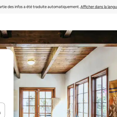
rtie des infos a été traduite automatiquement. 
Afficher dans la langu
utilisant les flèches vers le haut et vers le bas, ou en appuyant dessus 