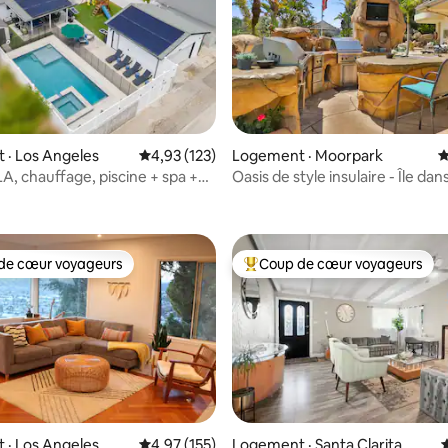
 · Los Angeles
Note moyenne de 4,93 sur 5, 123 commentai
4,93 (123)
Logement · Moorpark
N
LA, chauffage, piscine + spa +
Oasis de style insulaire - Île dans
 sur 5, 52 commentaires
eux pour enfants, près de Malibu
de cœur voyageurs
Coup de cœur voyageurs
cœur voyageurs parmi les plus aimés
Coup de cœur voyageurs parmi 
 · Los Angeles
Note moyenne de 4,97 sur 5, 155 commentai
4,97 (155)
Logement · Santa Clarita