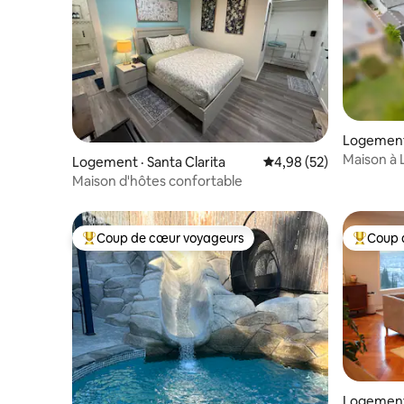
Logement
Maison à 
Logement · Santa Clarita
Note moyenne de 4,98
4,98 (52)
aire de j
Maison d'hôtes confortable
Coup de cœur voyageurs
Coup 
Coup de cœur voyageurs parmi les plus aimés
Coup de 
Logement