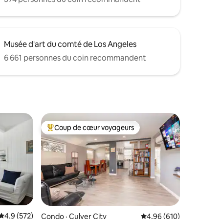
Musée d'art du comté de Los Angeles
6 661 personnes du coin recommandent
Coup de cœur voyageurs
les plus aimés
Coup de cœur voyageurs parmi les plus aimés
Note moyenne de 4,9 sur 5, 572 commentaires
4,9 (572)
Condo · Culver City
Note moyenne de 4,96 
4,96 (610)