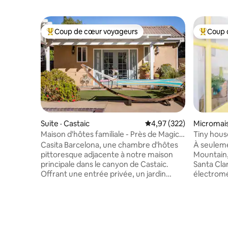
Coup de cœur voyageurs
Coup 
Coup de cœur voyageurs parmi les plus aimés
Coup de 
Suite · Castaic
Note moyenne de 4,97 
4,97 (322)
Micromais
Maison d'hôtes familiale - Près de Magic
Tiny hous
Mountain !
Mountain 
Casita Barcelona, une chambre d'hôtes
À seuleme
pittoresque adjacente à notre maison
Mountain, 
principale dans le canyon de Castaic.
Santa Clar
Offrant une entrée privée, un jardin
électromé
botanique et tout le confort d'un chez-
commodité
soi. Vous pouvez profiter d'une
expérimen
abondance de plaisirs actifs et paisibles
élégant p
juste devant votre porte ou à une courte
NOUVEAU 
distance. * Important : un compte Airbnb
véhicule 