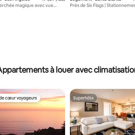
erchée magique avec vue
Près de Six Flags | Stationnement
s/1,5 salles de bain
King
 sur 5, 25 commentaires
Appartements à louer avec climatisatio
de cœur voyageurs
Superhôte
cœur voyageurs parmi les plus aimés
Superhôte