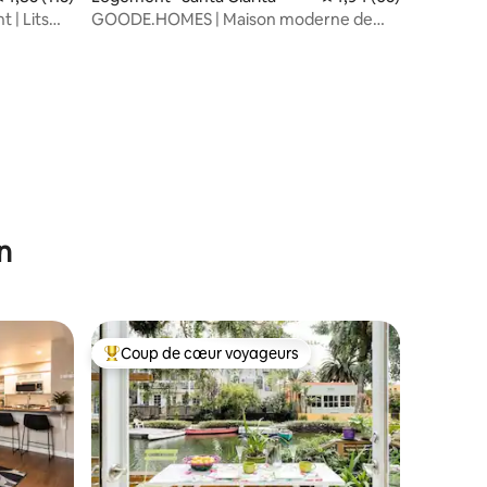
 | Lits
GOODE.HOMES | Maison moderne de
luxe avec piscine/spa
n
Coup de cœur voyageurs
Coup de cœur voyageurs parmi les plus aimés