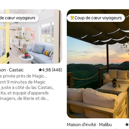
de cœur voyageurs
Coup de cœur voyageurs
cœur voyageurs parmi les plus aimés
Coup de cœur voyageurs parmi 
sur 5, 322 commentaires
on · Castaic
Note moyenne de 4,98 sur 5, 448 commentai
4,98 (448)
e privée près de Magic
et du lac ! Chargeur VE
nt 9 minutes de Magic
juste à côté du lac Castaic,
ita, et équipé d'appareils
nagers, de literie et de
s de luxe. Les hôtes
tés ont créé un espace
arfait pour les voyageurs
: chargeur de niveau 2 pour
Maison d'invité · Malibu
N
électrique disponible! GRATUIT!