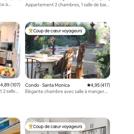
ce à
Appartement 2 chambres, 1 salle de bain,
res
à 5 min de LAX
Coup de cœur voyageurs
Coup de cœur voyageurs parmi les plus aimés
res
ote moyenne de 4,89 sur 5, 107 commentaires
4,89 (107)
Condo · Santa Monica
Note moyenne de 4,95
4,95 (417)
 2 salles
Élégante chambre avec salle à manger
dans le jardin de la cour
Coup de cœur voyageurs
Coup de cœur voyageurs parmi les plus aimés