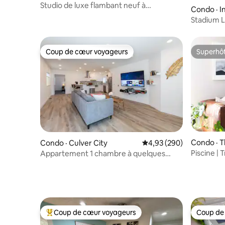
Studio de luxe flambant neuf à
Condo · 
Hollywood
Stadium L
quelques 
Coup de cœur voyageurs
Superhô
Coup de cœur voyageurs
Superhô
Condo · 
Condo · Culver City
Note moyenne de 4,93 
4,93 (290)
Piscine | T
Appartement 1 chambre à quelques
Laveuse e
minutes de Sony Pictures et Venice
Canals
Coup de cœur voyageurs
Coup de
Coup de cœur voyageurs parmi les plus aimés
Coup de