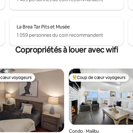
La Brea Tar Pits et Musée
1 059 personnes du coin recommandent
Copropriétés à louer avec wifi
 cœur voyageurs
Coup de cœur voyageurs
 cœur voyageurs
Coup de cœur voyageurs parmi 
sur 5, 121 commentaires
Condo · Malibu