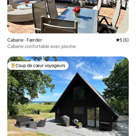
Cabane · Færder
Note moy
5 (6)
Cabane confortable avec piscine
Coup de cœur voyageurs
Coup de cœur voyageurs parmi les plus aimés