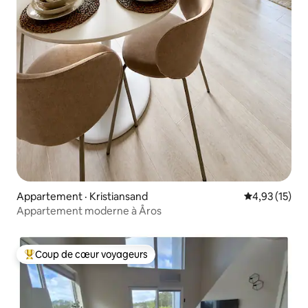
Appartement · Kristiansand
Note moyenne
4,93 (15)
Appartement moderne à Åros
Coup de cœur voyageurs
Coup de cœur voyageurs parmi les plus aimés