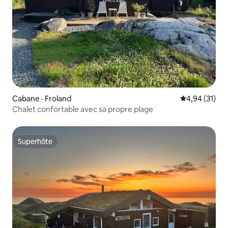
Cabane · Froland
Note moyenne
4,94 (31)
Chalet confortable avec sa propre plage
Superhôte
Superhôte