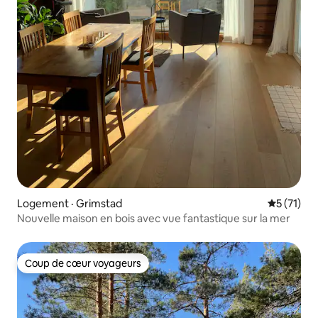
Logement · Grimstad
Note moye
5 (71)
Nouvelle maison en bois avec vue fantastique sur la mer
Coup de cœur voyageurs
Coup de cœur voyageurs