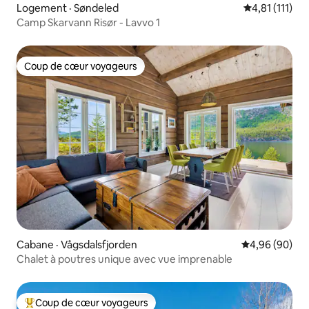
Logement · Søndeled
Note moyenne
4,81 (111)
Camp Skarvann Risør - Lavvo 1
Coup de cœur voyageurs
Coup de cœur voyageurs
Cabane · Vågsdalsfjorden
Note moyenne
4,96 (90)
Chalet à poutres unique avec vue imprenable
Coup de cœur voyageurs
Coup de cœur voyageurs parmi les plus aimés