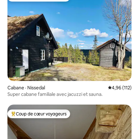
Cabane · Nissedal
Note moyenne 
4,96 (112)
Super cabane familiale avec jacuzzi et sauna.
Coup de cœur voyageurs
Coup de cœur voyageurs parmi les plus aimés