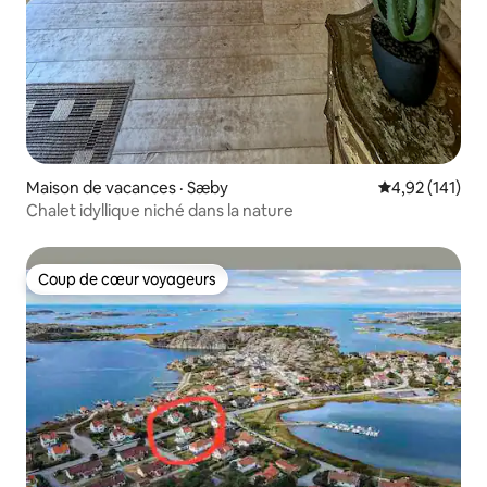
Maison de vacances · Sæby
Note moyenne 
4,92 (141)
Chalet idyllique niché dans la nature
Coup de cœur voyageurs
Coup de cœur voyageurs