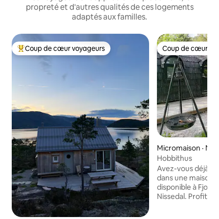
propreté et d'autres qualités de ces logements
adaptés aux familles.
Coup de cœur voyageurs
Coup de cœur vo
Coup de cœur voyageurs parmi les plus aimés
Coup de cœur vo
Micromaison · Nis
Hobbithus
Avez-vous déjà rêv
dans une maison d
disponible à Fjone 
Nissedal. Profitez de l'air frais et admirez
les étoiles. Câlin
couverture. Sourie