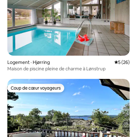
Logement · Hjørring
Note moye
5 (26)
Maison de piscine pleine de charme à Lønstrup
Coup de cœur voyageurs
Coup de cœur voyageurs