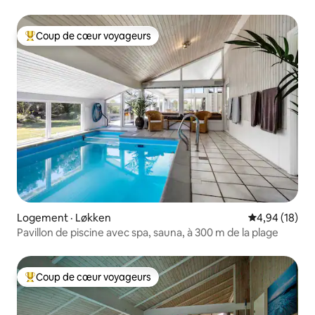
Coup de cœur voyageurs
Coup de cœur voyageurs parmi les plus aimés
Logement · Løkken
Note moyenne
4,94 (18)
Pavillon de piscine avec spa, sauna, à 300 m de la plage
Coup de cœur voyageurs
Coup de cœur voyageurs parmi les plus aimés