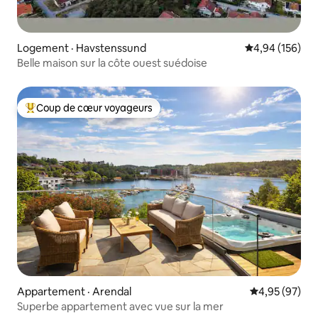
Logement · Havstenssund
Note moyenne 
4,94 (156)
Belle maison sur la côte ouest suédoise
Coup de cœur voyageurs
Coup de cœur voyageurs parmi les plus aimés
Appartement · Arendal
Note moyenne
4,95 (97)
Superbe appartement avec vue sur la mer