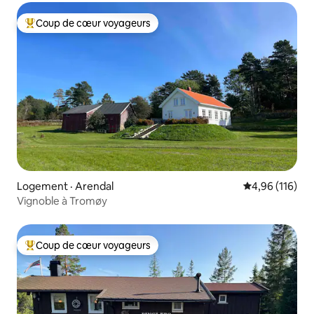
Coup de cœur voyageurs
Coup de cœur voyageurs parmi les plus aimés
Logement · Arendal
Note moyenne 
4,96 (116)
Vignoble à Tromøy
Coup de cœur voyageurs
Coup de cœur voyageurs parmi les plus aimés