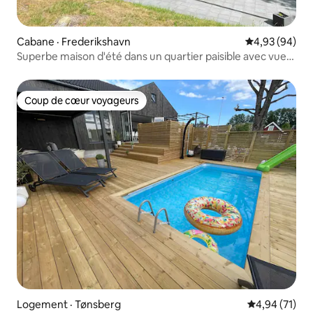
Cabane · Frederikshavn
Note moyenne
4,93 (94)
Superbe maison d'été dans un quartier paisible avec vue
surplombant
Coup de cœur voyageurs
Coup de cœur voyageurs
Logement · Tønsberg
Note moyenne
4,94 (71)