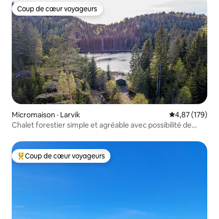
Coup de cœur voyageurs
Coup de cœur voyageurs
Micromaison · Larvik
Note moyenne 
4,87 (179)
Chalet forestier simple et agréable avec possibilité de
pêche
Coup de cœur voyageurs
Coup de cœur voyageurs parmi les plus aimés