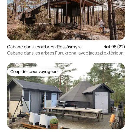
Cabane dans les arbres · Rossåsmyra
Note moyenne
4,95 (22)
Cabane dans les arbres Furukrona, avec jacuzzi extérieur.
Coup de cœur voyageurs
Coup de cœur voyageurs