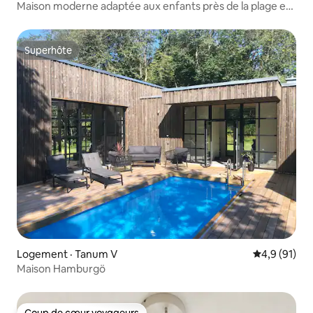
Maison moderne adaptée aux enfants près de la plage et
du centre ville
Superhôte
Superhôte
Logement · Tanum V
Note moyenn
4,9 (91)
Maison Hamburgö