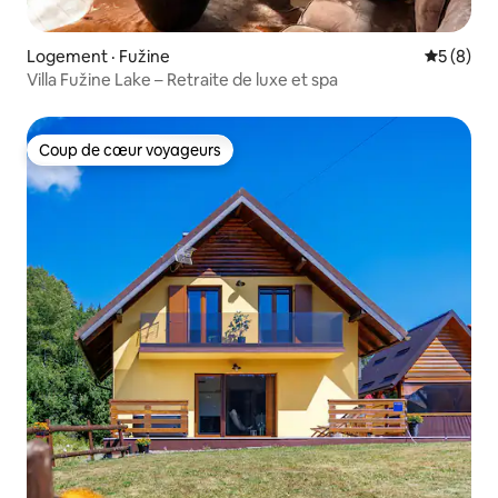
Logement · Fužine
Note moy
5 (8)
Villa Fužine Lake – Retraite de luxe et spa
Coup de cœur voyageurs
Coup de cœur voyageurs