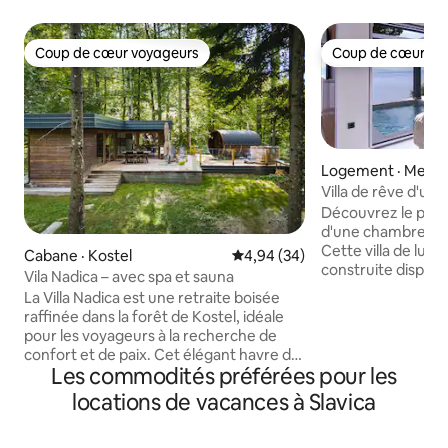
Coup de cœur voyageurs
Coup de cœur vo
Coup de cœur voyageurs
Coup de cœur vo
Logement · Medve
Villa de rêve d'un
chauffée, jacuzzi 
Découvrez le paradi
d'une chambre à M
Cette villa de lux
Cabane · Kostel
Note moyenne de 4,94 sur 5, 
4,94 (34)
construite dispose
Vila Nadica – avec spa et sauna
chauffée avec une
La Villa Nadica est une retraite boisée
mer. Offrez-vous un spa, un sauna et un
raffinée dans la forêt de Kostel, idéale
barbecue en plein a
pour les voyageurs à la recherche de
terrasse. À l'intér
confort et de paix. Cet élégant havre de
cuisine entièreme
Les commodités préférées pour les
paix dispose d'un lit double confortable
confortable avec 
et d'un canapé-lit. La villa comprend un
locations de vacances à Slavica
65 pouces et d'u
bureau, une cuisine entièrement
avec accès direct à
équipée et une salle de bain moderne. À
terrasse. Chaque moment ici promet la