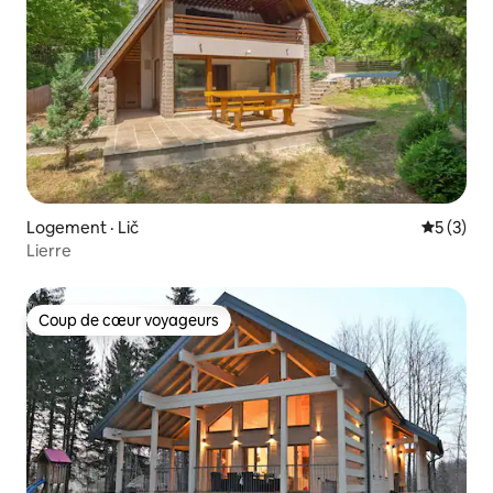
Logement · Lič
Note moy
5 (3)
Lierre
Coup de cœur voyageurs
Coup de cœur voyageurs