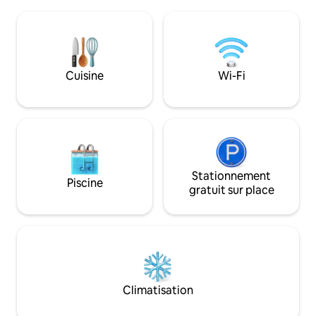
l'extérieur, le magnifique jardin
tranquillité et des
comprend un spa chauffé au bois et un
Réservez dès mai
sauna, ainsi qu'un potager biologique
escapade ultime !
avec des fines herbes et des légumes,
ce qui est parfait pour se détendre et
profiter de la nature environnante.
Cuisine
Wi-Fi
Découvrez le mélange de luxe et de
nature dans cette escapade sereine.
Stationnement
Piscine
gratuit sur place
Climatisation