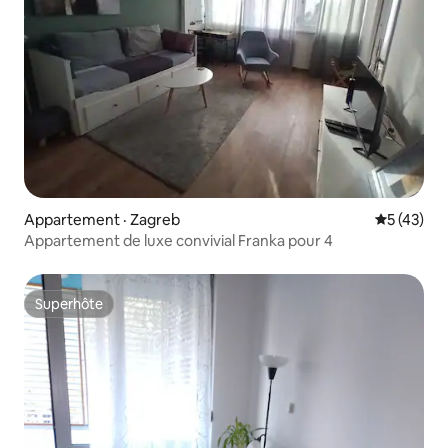
Appartement · Zagreb
Note moye
5 (43)
Appartement de luxe convivial Franka pour 4
Superhôte
Superhôte