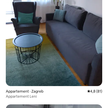
Appartement · Zagreb
Note moyenn
4,8 (81)
Appartement Leni