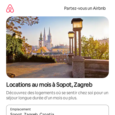
Aller
directement
Partez-vous un Airbnb
au
contenu
Locations au mois à Sopot, Zagreb
Découvrez des logements où se sentir chez soi pour un
séjour longue durée d’un mois ou plus.
Emplacement
Quand les résultats sont affichés, parcourez-les en utilisant les 