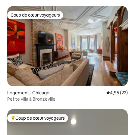
Coup de cœur voyageurs
Coup de cœur voyageurs
Logement · Chicago
Note moyenne
4,95 (22)
Petite villa à Bronzeville !
Coup de cœur voyageurs
Coup de cœur voyageurs parmi les plus aimés