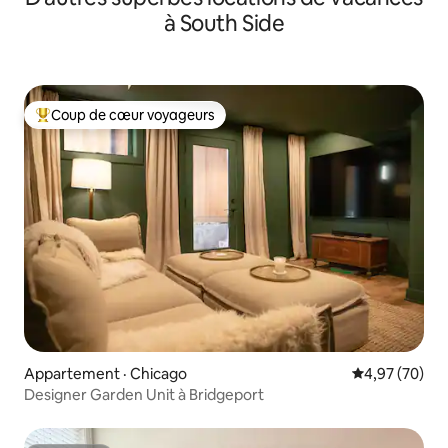
à South Side
Coup de cœur voyageurs
Coup de cœur voyageurs parmi les plus aimés
Appartement · Chicago
Note moyenne
4,97 (70)
Designer Garden Unit à Bridgeport