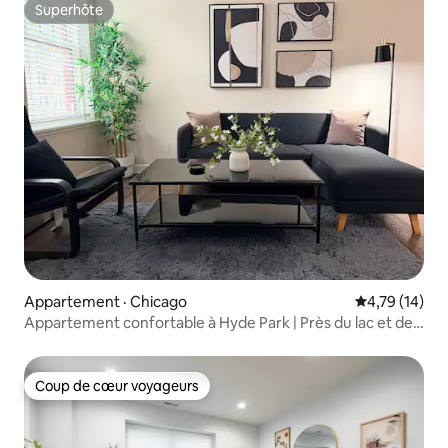
Superhôte
Superhôte
Appartement · Chicago
Note moyenne
4,79 (14)
Appartement confortable à Hyde Park | Près du lac et de
l'Université de Chicago
Coup de cœur voyageurs
Coup de cœur voyageurs