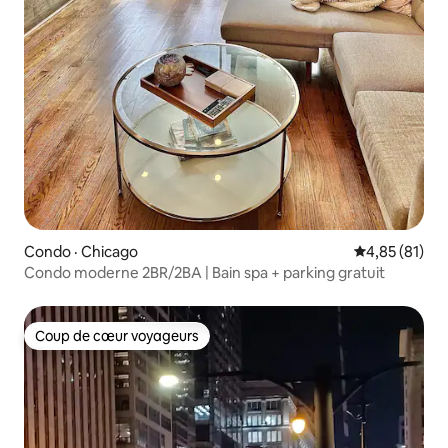
Condo · Chicago
Note moyenne
4,85 (81)
Condo moderne 2BR/2BA | Bain spa + parking gratuit
Coup de cœur voyageurs
Coup de cœur voyageurs