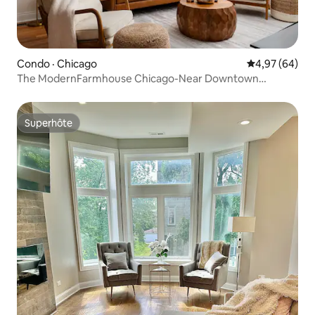
Condo · Chicago
Note moyenne
4,97 (64)
The ModernFarmhouse Chicago-Near Downtown
Chicago
Superhôte
Superhôte