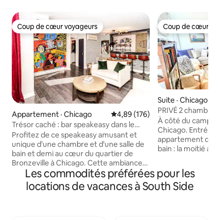
Coup de cœur voyageurs
Coup de cœur vo
Coup de cœur voyageurs
Coup de cœur vo
Suite · Chicago
PRIVÉ 2 chambres 1
Appartement · Chicago
Note moyenne de 4,89 sur 5, 1
4,89 (176)
salon
À côté du campus 
Trésor caché : bar speakeasy dans le
Chicago. Entrée p
quartier historique de Bronzeville
Profitez de ce speakeasy amusant et
appartement de 2 
unique d'une chambre et d'une salle de
bain : la moitié ar
bain et demi au cœur du quartier de
d'artisanat séparé 
Bronzeville à Chicago. Cette ambiance
votre suite privée
Les commodités préférées pour les
artistique comprend un décor
à proprement parle
éclectique, des peintures murales faites
locations de vacances à South Side
réfrigérateur, un mi
à la main, une télévision intelligente, un
Airbnb est situé 
bar, un studio de bien-être, un espace
4 appartements à 
de travail à distance, un stationnement
où nous avons un
gratuit dans la rue et un accès de plain-