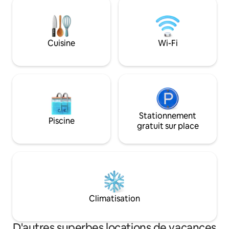
5 étoiles depuis pl
pied sans marches. Cet espace
que Superhôte. Les
chaleureux est parfait pour les couples
sont des locataire
qui aiment s'amuser, les aventuriers en
gens merveilleux
solo, les voyageurs d'affaires et les
heureux d'appeler 
Cuisine
Wi-Fi
amateurs de soirées jeux. Accès facile
rue calme bordée 
au centre-ville (6 miles), au Navy Pier, à la
bibliothèque Obama, au Millennium Park,
à la plage (1 mile), au musée et aux
arénas sportives.
Stationnement
Piscine
gratuit sur place
Climatisation
D'autres superbes locations de vacances