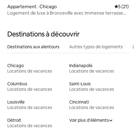
Appartement · Chicago
Note moye
5 (21)
Logement de luxe à Bronzeville avec immense terrasse
sur le toit
Destinations à découvrir
Destinations aux alentours
Autres types de logements
L
Chicago
Indianapolis
Locations de vacances
Locations de vacances
Columbus
Saint-Louis
Locations de vacances
Locations de vacances
Louisville
Cincinnati
Locations de vacances
Locations de vacances
Détroit
Voir plus d'éléments
Locations de vacances