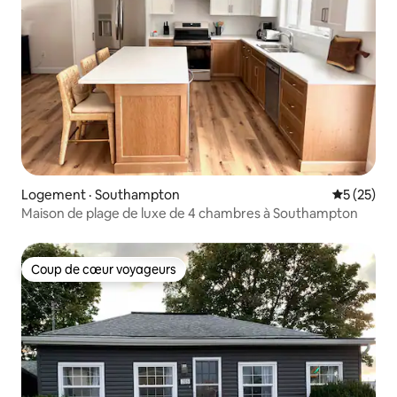
Logement · Southampton
Note moye
5 (25)
Maison de plage de luxe de 4 chambres à Southampton
Coup de cœur voyageurs
Coup de cœur voyageurs