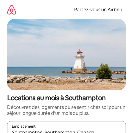
Aller
directement
Partez-vous un Airbnb
au
contenu
Locations au mois à Southampton
Découvrez des logements où se sentir chez soi pour un
séjour longue durée d’un mois ou plus.
Emplacement
Quand les résultats sont affichés, parcourez-les en utilisant les 