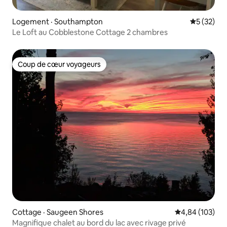
Logement · Southampton
Note moye
5 (32)
Le Loft au Cobblestone Cottage 2 chambres
Coup de cœur voyageurs
Coup de cœur voyageurs
Cottage · Saugeen Shores
Note moyenne 
4,84 (103)
Magnifique chalet au bord du lac avec rivage privé