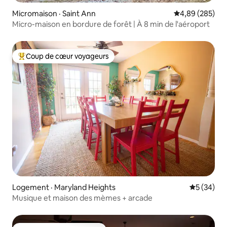
Micromaison · Saint Ann
Note moyenne 
4,89 (285)
Micro-maison en bordure de forêt | À 8 min de l'aéroport
Coup de cœur voyageurs
Coup de cœur voyageurs parmi les plus aimés
Logement · Maryland Heights
Note moye
5 (34)
Musique et maison des mèmes + arcade