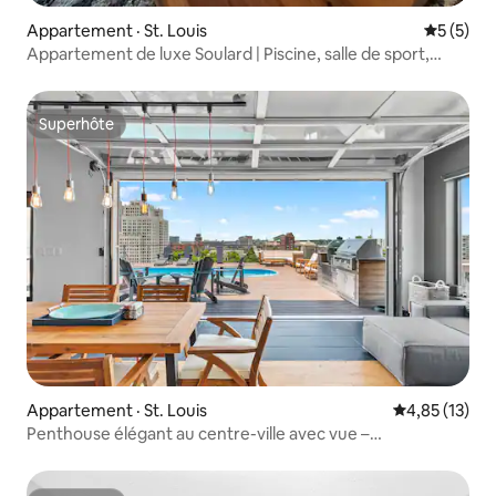
Appartement · St. Louis
Note moy
5 (5)
Appartement de luxe Soulard | Piscine, salle de sport,
stationnement gratuit
Superhôte
Superhôte
Appartement · St. Louis
Note moyenne
4,85 (13)
Penthouse élégant au centre-ville avec vue –
ABODEbucks