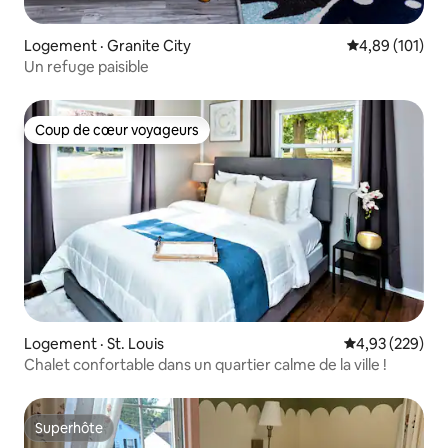
Logement · Granite City
Note moyenne 
4,89 (101)
Un refuge paisible
Coup de cœur voyageurs
Coup de cœur voyageurs
Logement · St. Louis
Note moyenne 
4,93 (229)
Chalet confortable dans un quartier calme de la ville !
Superhôte
Superhôte