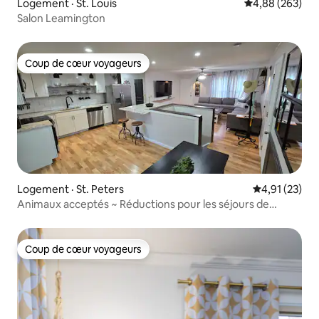
Logement · St. Louis
Note moyenne 
4,88 (263)
Salon Leamington
Coup de cœur voyageurs
Coup de cœur voyageurs
Logement · St. Peters
Note moyenne
4,91 (23)
Animaux acceptés ~ Réductions pour les séjours de
longue durée ~ Salle de jeux
Coup de cœur voyageurs
Coup de cœur voyageurs