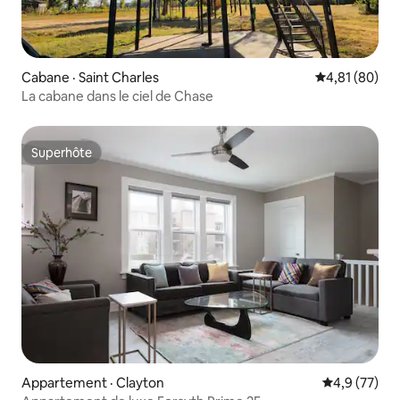
Cabane · Saint Charles
Note moyenne
4,81 (80)
La cabane dans le ciel de Chase
Superhôte
Superhôte
Appartement · Clayton
Note moyenn
4,9 (77)