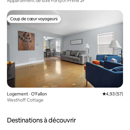
Appartement de luxe Forsyth Prime 2F
Coup de cœur voyageurs
Coup de cœur voyageurs
Logement · O'Fallon
Note moyenne
4,93 (57)
Westhoff Cottage
Destinations à découvrir