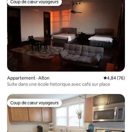
Coup de cœur voyageurs
Coup de cœur voyageurs
Appartement · Alton
Note moyenne
4,84 (76)
Suite dans une école historique avec café sur place
Coup de cœur voyageurs
Coup de cœur voyageurs