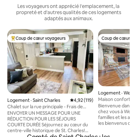
Les voyageurs ont apprécié l'emplacement, la
propreté et d'autres qualités de ces logements
adaptés aux animaux.
Coup de cœur voyageurs
Coup de cœur vo
Coup de cœur voyageurs parmi les plus aimés
Coup de cœur vo
Logement · Wentzv
Maison confortabl
Logement · Saint Charles
Note moyenne de 4,92 sur 5, 1
4,92 (119)
6 personnes + sall
Bienvenue dans vo
Chalet sur la rue principale - Frais de
chez vous à Wentzvil
nettoyage bas
ENVOYER UN MESSAGE POUR UNE
familles et les ami
RÉDUCTION POUR LES SÉJOURS
les bienvenus dan
COURTE DURÉE Séjournez au cœur du
confortable et idé
centre-ville historique de St. Charles!
Capacité d'accueil 
MARCHEZ PARTOUT dans ce logement