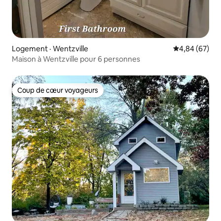
Logement · Wentzville
Note moyenne
4,84 (67)
Maison à Wentzville pour 6 personnes
Coup de cœur voyageurs
Coup de cœur voyageurs