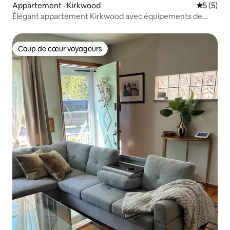
Appartement · Kirkwood
Note moy
5 (5)
Élégant appartement Kirkwood avec équipements de
villégiature
Coup de cœur voyageurs
Coup de cœur voyageurs