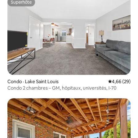
Superhôte
Superhôte
Condo · Lake Saint Louis
Note moyenne
4,66 (29)
Condo 2 chambres – GM, hôpitaux, universités, I-70