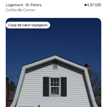
Logement · St. Peters
Note moyenne
4,97 (29)
Cottleville Corner
Coup de cœur voyageurs
Coup de cœur voyageurs