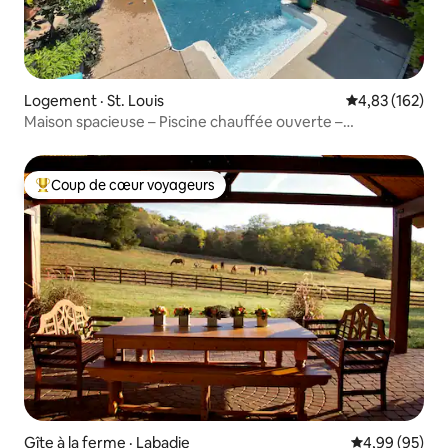
Logement · St. Louis
Note moyenne 
4,83 (162)
Maison spacieuse – Piscine chauffée ouverte –
Nombreuses commodités
Coup de cœur voyageurs
Coup de cœur voyageurs parmi les plus aimés
Gîte à la ferme · Labadie
Note moyenne
4,99 (95)