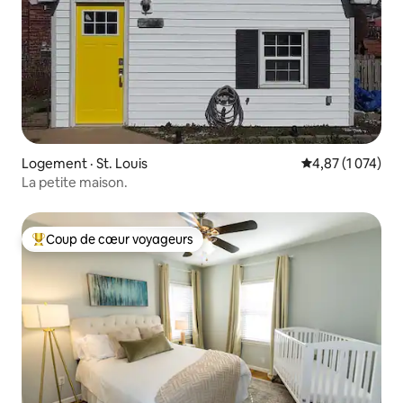
Logement · St. Louis
Note moyenne de
4,87 (1 074)
La petite maison.
Coup de cœur voyageurs
Coup de cœur voyageurs parmi les plus aimés