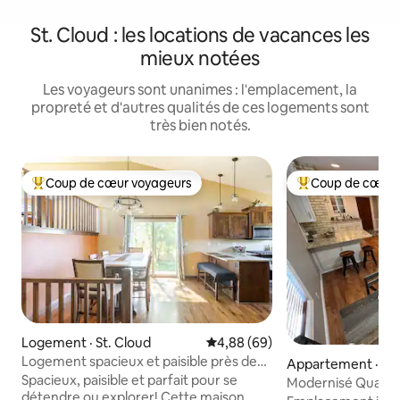
St. Cloud : les locations de vacances les
mieux notées
Les voyageurs sont unanimes : l'emplacement, la
propreté et d'autres qualités de ces logements sont
très bien notés.
Coup de cœur voyageurs
Coup de cœur 
Coup de cœur voyageurs parmi les plus aimés
Coup de cœur voy
Logement · St. Cloud
Note moyenne de 4,88 sur 5, 
4,88 (69)
Logement spacieux et paisible près des
Appartement · Sa
sentiers et des attractions
Spacieux, paisible et parfait pour se
Modernisé Qualité
détendre ou explorer! Cette maison
commodité !