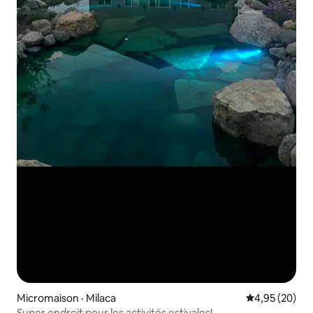
Micromaison · Milaca
Note moyenne
4,95 (20)
Super endroit pour les activités estivales!