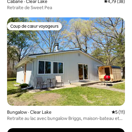
Cabane · Clear Lake
Note moyenne
4,79 (38)
Retraite de Sweet Pea
Coup de cœur voyageurs
Coup de cœur voyageurs
Bungalow · Clear Lake
Note moye
5 (11)
Retraite au lac avec bungalow Briggs, maison-bateau et
sauna!