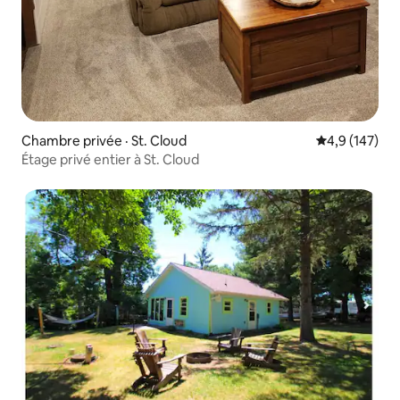
Chambre privée · St. Cloud
Note moyenne
4,9 (147)
Étage privé entier à St. Cloud