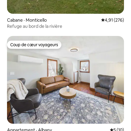
Cabane · Monticello
Note moyenne 
4,91 (276)
Refuge au bord de la rivière
Coup de cœur voyageurs
Coup de cœur voyageurs
Appartement · Albany
Note moye
5 (10)