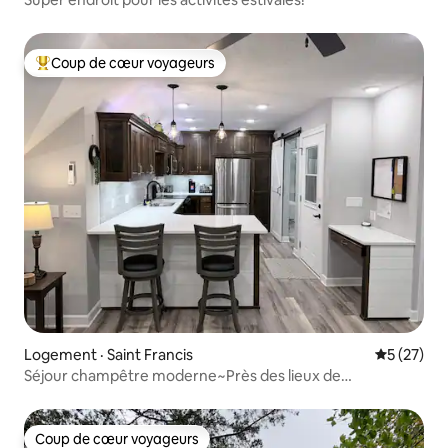
Coup de cœur voyageurs
Coup de cœur voyageurs parmi les plus aimés
Logement · Saint Francis
Note moye
5 (27)
Séjour champêtre moderne~Près des lieux de
mariage~Pour 4 personnes
Coup de cœur voyageurs
Coup de cœur voyageurs