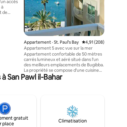
d'un accès
groupes, 
 à
confort, 
t de
inoubliab
plages, d
oit idéal
attractio
 vos amis
érieurs
Appartement · St. Paul's Bay
Note moyenne de 4,91 
4,91 (208)
 salle de
Appartement 5 avec vue sur la mer
Appartement confortable de 50 mètres
dans
carrés lumineux et aéré situé dans l'un
s
des meilleurs emplacements de Bugibba.
 sont
La propriété se compose d'une cuisine
ux,
à San Pawl il-Bahar
combinée, d'un salon et d'un coin repas,
é
d'une chambre, d'une salle d'eau joliment
aménagée, d'un balcon avant offrant
une vue magnifique sur la mer toute
l'année et d'un balcon arrière avec un
espace buanderie. La propriété est
située à environ trente secondes du
bord de mer, 30 secondes ! :) :) La place
ement gratuit
Bugibba est à seulement cinq minutes à
Climatisation
r place
pied et le populaire Café Del Mar est à