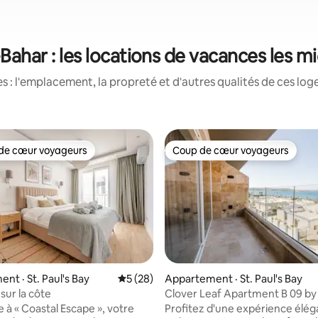
-Bahar : les locations de vacances les 
 : l'emplacement, la propreté et d'autres qualités de ces log
de cœur voyageurs
Coup de cœur voyageurs
cœur voyageurs parmi les plus aimés
Coup de cœur voyageurs
nt · St. Paul's Bay
Note moyenne de 5 sur 5, 28 commentai
5 (28)
Appartement · St. Paul's Bay
sur la côte
Clover Leaf Apartment B 09 b
Malta !
 à « Coastal Escape », votre
Profitez d'une expérience élé