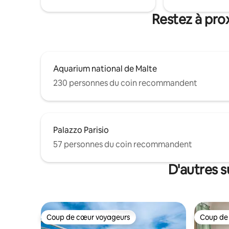
restaurants et des attractions.
Restez à prox
Aquarium national de Malte
230 personnes du coin recommandent
Palazzo Parisio
57 personnes du coin recommandent
D'autres s
Coup de cœur voyageurs
Coup de
Coup de cœur voyageurs
Coup de