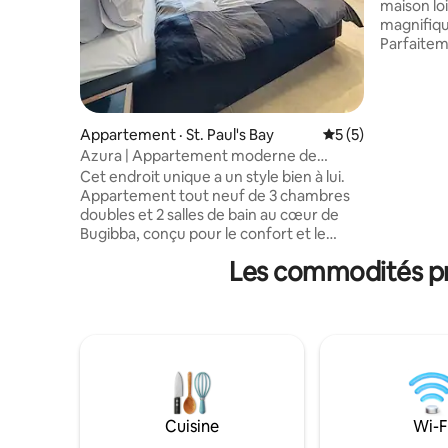
maison loi
magnifiqu
Parfaitem
promenade
des resta
cet élég
au 4e étag
Appartement · St. Paul's Bay
Note moyenne de 
5 (5)
les voyag
Azura | Appartement moderne de
détendre 
3 chambres + jacuzzi, barbecue sur le toit
Cet endroit unique a un style bien à lui.
mer. Que vous soyez ici pour explorer
Appartement tout neuf de 3 chambres
l'histoire
doubles et 2 salles de bain au cœur de
la mer, o
Bugibba, conçu pour le confort et le
c'est un p
style. Profitez d'un jacuzzi privé partagé
aventure sur l'île.
Les commodités pré
entre deux appartements, d'un
profitez-
barbecue au gaz et d'une terrasse
spacieuse avec une vue imprenable sur
la mer et la nature. Entièrement climatisé
avec une connexion Wi-Fi rapide, un
intérieur moderne et une cuisine
entièrement équipée. Parfait pour les
couples, les familles ou les amis à la
recherche d'un séjour relaxant, mais
Cuisine
Wi-F
central, à proximité du bord de mer, des