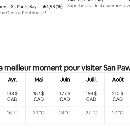
Superbe villa de 4 chambres av
nt · St. Paul's Bay
Note moyenne de 4,93 sur 5, 15 commentai
4,93 (15)
chauffé à St. Paul's
ba Central Penthouse !
le meilleur moment pour visiter San Pawl
Avr.
Mai
Juin
Juill.
Août
133 $
157 $
177 $
193 $
210 $
CAD
CAD
CAD
CAD
CAD
16 °C
20 °C
24 °C
27 °C
27 °C