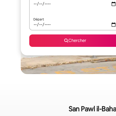
Départ
Chercher
San Pawl il-Bah