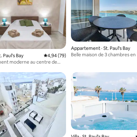
 sur 5, 78 commentaires
Appartement · St. Paul's Bay
Belle maison de 3 chambres en
. Paul's Bay
Note moyenne de 4,94 sur 5, 79 commentai
4,94 (79)
mer à Qawra avec Wi-Fi et clima
ent moderne au centre de
 sur 5, 44 commentaires
Villa · St. Paul's Bay