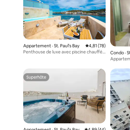
Appartement · St. Paul's Bay
Note moyenne de 4,81
4,81 (78)
Penthouse de luxe avec piscine chauffée
Condo · St
et vue sur la mer
Appartem
Bugibba
Superhôte
Superhôte
Appartement · St. Paul's Bay
Note moyenne de 4,89
4,89 (44)