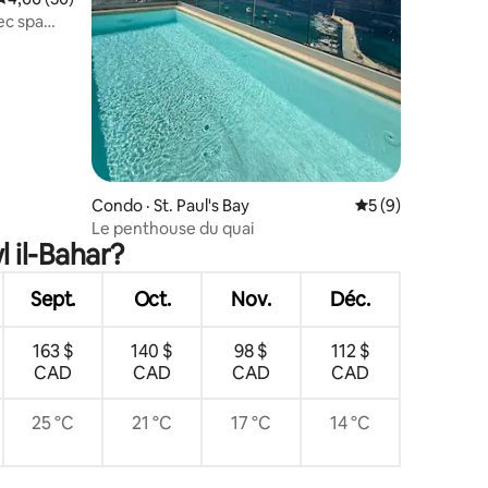
ec spa
res
Condo · St. Paul's Bay
Note moyenne de 
5 (9)
Le penthouse du quai
 il-Bahar?
Sept.
Oct.
Nov.
Déc.
163 $
140 $
98 $
112 $
CAD
CAD
CAD
CAD
25 °C
21 °C
17 °C
14 °C