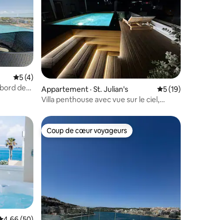
Note moyenne de 5 sur 5, 4 commentaires
5 (4)
 bord de
res
Appartement · St. Julian's
Note moyenne de 5
5 (19)
tisation
Villa penthouse avec vue sur le ciel,
piscine privée | MIL par Homega
Coup de cœur voyageurs
Coup de cœur voyageurs
Note moyenne de 4,66 sur 5, 50 commentaires
4,66 (50)