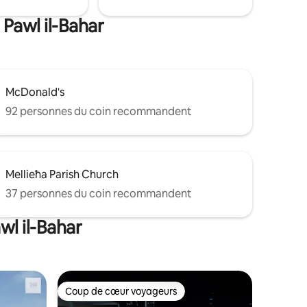
environ quinze minutes à pied.
 Pawl il-Bahar
McDonald's
92 personnes du coin recommandent
Mellieħa Parish Church
37 personnes du coin recommandent
wl il-Bahar
Coup de cœur voyageurs
Coup de cœur voyageurs