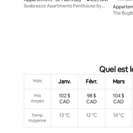
Seabreeze Apartments Penthouse by
Apparteme
Homely Malta !
The Bugib
Quel est 
Mois
Janv.
Févr.
Mars
102 $
98 $
104 $
Prix
moyen
CAD
CAD
CAD
13 °C
12 °C
14 °C
Temp.
moyenne