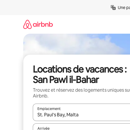
Aller
Une pa
directement
au
contenu
Locations de vacances :
San Pawl il-Bahar
Trouvez et réservez des logements uniques su
Airbnb.
Emplacement
Quand les résultats sont affichés, parcourez-les en 
Arrivée