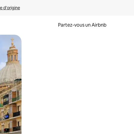
e d'origine
Partez-vous un Airbnb
et en les faisant glisser.