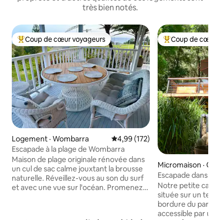
très bien notés.
Coup de cœur voyageurs
Coup de cœur 
Coup de cœur voyageurs parmi les plus aimés
Coup de cœur voy
Logement · Wombarra
Note moyenne de 4,99 sur 5, 1
4,99 (172)
Escapade à la plage de Wombarra
Maison de plage originale rénovée dans
Micromaison · Otf
un cul de sac calme jouxtant la brousse
Escapade dans la 
naturelle. Réveillez-vous au son du surf
Notre petite caban
et avec une vue sur l'océan. Promenez-
située sur un terra
vous jusqu'à la plage idyllique de
bordure du parc na
Wombarra - 200 m par la route ou plus
accessible par un
court sur la piste de brousse. Vie