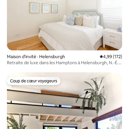
Maison d'invité · Helensburgh
Note moyenne 
4,99 (172)
Retraite de luxe dans les Hamptons à Helensburgh, N.-É. :
très grand lit
Coup de cœur voyageurs
Coup de cœur voyageurs