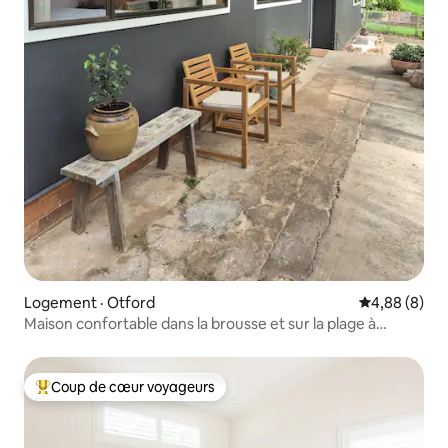
Logement · Otford
Note moyenn
4,88 (8)
Maison confortable dans la brousse et sur la plage à
Otford
Coup de cœur voyageurs
Coup de cœur voyageurs parmi les plus aimés