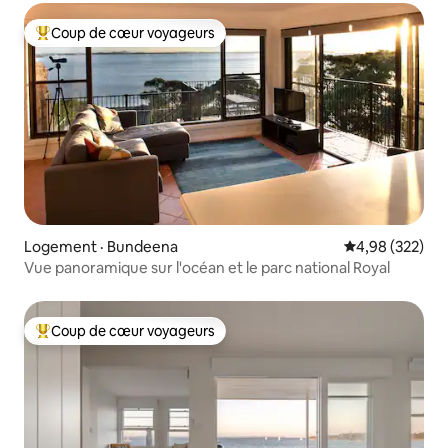
Coup de cœur voyageurs
Coup de cœur voyageurs parmi les plus aimés
Logement · Bundeena
Note moyenne 
4,98 (322)
Vue panoramique sur l'océan et le parc national Royal
Coup de cœur voyageurs
Coup de cœur voyageurs parmi les plus aimés