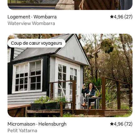
Logement · Wombarra
Note moyenne
4,96 (27)
Waterview Wombarra
Coup de cœur voyageurs
Coup de cœur voyageurs
Micromaison · Helensburgh
Note moyenne
4,96 (72)
Petit Yattarna