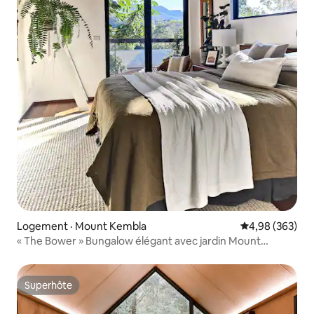
Logement · Mount Kembla
Note moyenne 
4,98 (363)
« The Bower » Bungalow élégant avec jardin Mount
Kembla
Superhôte
Superhôte