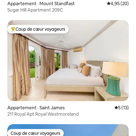
Appartement · Mount Standfast
Note moyenne
4,95 (20)
Sugar Hill Apartment 209C
Coup de cœur voyageurs
Coup de cœur voyageurs parmi les plus aimés
Appartement · Saint James
Note moye
5 (13)
211 Royal Apt Royal Westmoreland
Coup de cœur voyageurs
Coup de cœur voyageurs