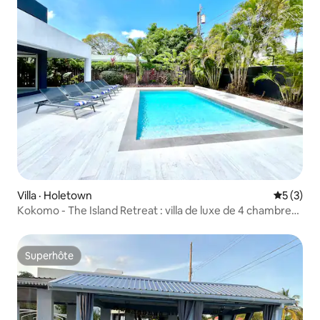
Villa · Holetown
Note moy
5 (3)
Kokomo - The Island Retreat : villa de luxe de 4 chambres
avec piscine
Superhôte
Superhôte