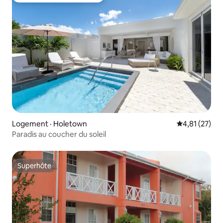
Logement · Holetown
Note moyenne
4,81 (27)
Paradis au coucher du soleil
Superhôte
Superhôte