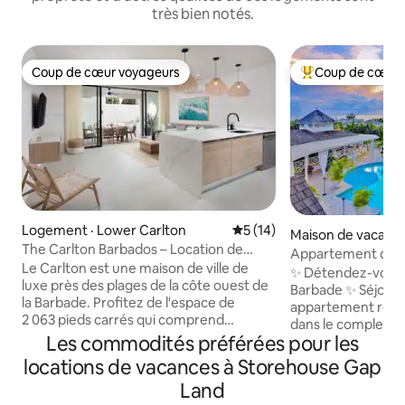
très bien notés.
Coup de cœur voyageurs
Coup de cœur 
Coup de cœur voyageurs
Coup de cœur voy
Logement · Lower Carlton
Note moyenne de 5 sur 5, 
5 (14)
Maison de vacance
The Carlton Barbados – Location de
ndfast
Appartement desig
maison de ville de luxe
Le Carlton est une maison de ville de
chambres 2 salles 
✨ Détendez-vous s
luxe près des plages de la côte ouest de
Barbade ✨ Séjour
la Barbade. Profitez de l'espace de
appartement réc
2 063 pieds carrés qui comprend
dans le complexe e
3 chambres, 3 salles de bain, une piscine
Les commodités préférées pour les
Resort, une com
de plongée, un bain à remous extérieur
perchée sur une cr
locations de vacances à Storehouse Gap
et un accès facile aux restaurants, aux
mer depuis le club
Land
boutiques et à la vie nocturne de
jardin tropical/la 