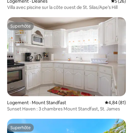
Logement · Deanes
Note moye
5 (26)
Villa avec piscine sur la côte ouest de St. Silas/Ape’s Hill
Superhôte
Superhôte
Logement · Mount Standfast
Note moyenne
4,84 (81)
Sunset Haven : 3 chambres Mount Standfast, St. James
Superhôte
Superhôte