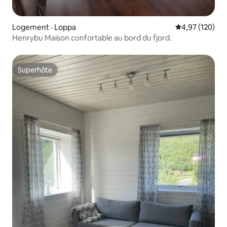
Logement · Loppa
Note moyenne 
4,97 (120)
Henrybu Maison confortable au bord du fjord.
Superhôte
Superhôte