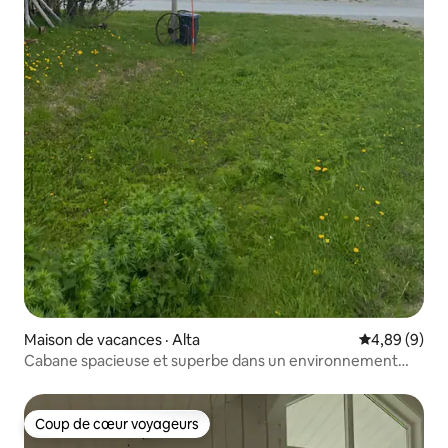
Maison de vacances · Alta
Note moyenn
4,89 (9)
Cabane spacieuse et superbe dans un environnement
idyllique !
Coup de cœur voyageurs
Coup de cœur voyageurs