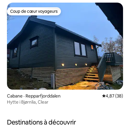
Coup de cœur voyageurs
Coup de cœur voyageurs
Cabane · Repparfjorddalen
Note moyenne
4,87 (38)
Hytte i Bjørnlia, Clear
Destinations à découvrir