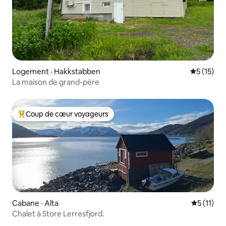
Logement · Hakkstabben
Note moye
5 (15)
La maison de grand-père
Coup de cœur voyageurs
Coup de cœur voyageurs parmi les plus aimés
Cabane · Alta
Note moye
5 (11)
Chalet à Store Lerresfjord.