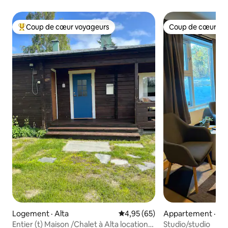
Coup de cœur voyageurs
Coup de cœur vo
Coup de cœur voyageurs parmi les plus aimés
Coup de cœur vo
Logement · Alta
Note moyenne de 4,95 sur 5, 
4,95 (65)
Appartement · Alt
Entier (t) Maison /Chalet à Alta location
Studio/studio