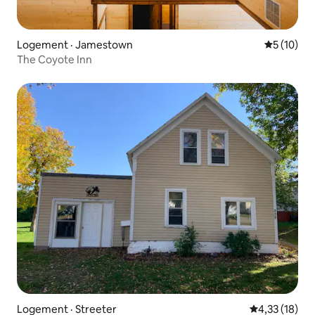
Logement · Jamestown
Note moye
5 (10)
The Coyote Inn
Logement · Streeter
Note moyenne
4,33 (18)