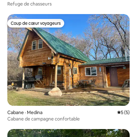
Refuge de chasseurs
Coup de cœur voyageurs
Coup de cœur voyageurs
Cabane · Medina
Note moy
5 (5)
Cabane de campagne confortable