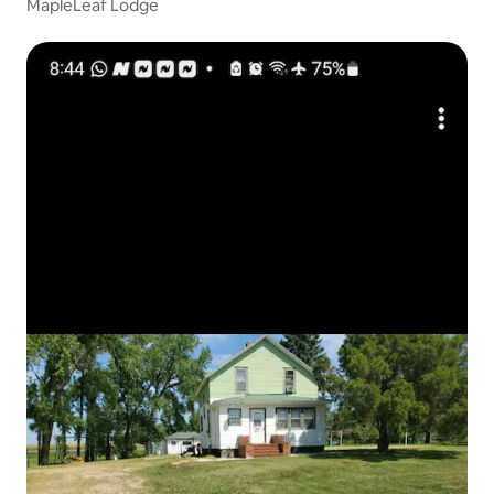
MapleLeaf Lodge