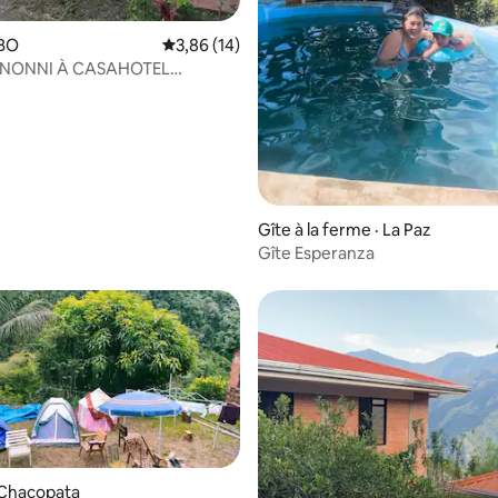
 BO
Note moyenne de 3,86 sur 5, 14 commentai
3,86 (14)
NONNI À CASAHOTEL
NA
Gîte à la ferme · La Paz
Gîte Esperanza
 Chacopata