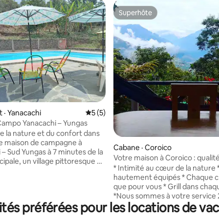
Superhôte
Superhôte
 · Yanacachi
Note moyenne de 5 sur 5, 5 commentai
5 (5)
Campo Yanacachi – Yungas
e la nature et du confort dans
le maison de campagne à
7 sur 5, 3 commentaires
Cabane · Coroico
 – Sud Yungas à 7 minutes de la
Votre maison à Coroico : qualité
cipale, un village pittoresque à
et café
* Intimité au cœur de la nature 
 77 km de La Paz, avec une
hautement équipés * Chaque ch
de 14 personnes, 4 chambres
que pour vous * Grill dans cha
les et une cuisine équipée, la
*Nous sommes à votre service 
e vue spectaculaire sur les
és préférées pour les locations de vac
7 j/7 * Piscine * Salle de jeux * 
 et avec tous les services de
confortable et sécurisé * Petit
vision par câble, jeux de