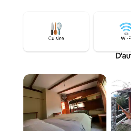
à la porte de l'hôtel 🦜 Pet-Friendly 🦜
société, e
Espaces communs : Piscine, petit
entourée d
passage de rivière, billard, hamacs, grill,
endroit i
jeux de société, terrain de football, salles
la ville e
extérieures, salle de jeux, parc pour
enfants, parking, aire de camping, etc. 🦜
Nous disposons de chambres si vous
Cuisine
Wi-F
avez besoin de plus/moins d'espace
D'au