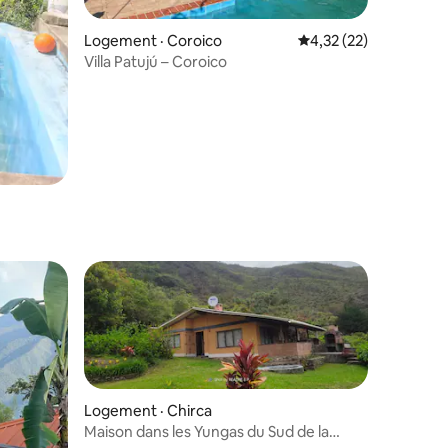
res
Logement · Coroico
Note moyenne de 4,32
4,32 (22)
Villa Patujú – Coroico
Logement · Chirca
Maison dans les Yungas du Sud de la