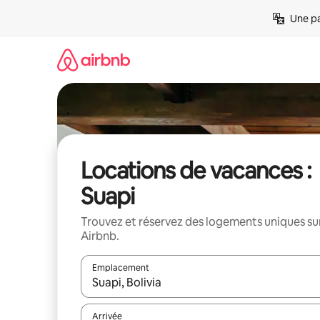
Aller
Une pa
directement
au
contenu
Locations de vacances :
Suapi
Trouvez et réservez des logements uniques su
Airbnb.
Emplacement
Quand les résultats sont affichés, parcourez-les en 
Arrivée