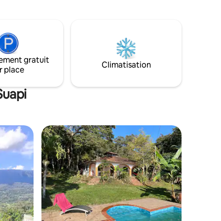
us
fraîchement récolté.
agnie *
a place
eure
epuis
le de 24
ement gratuit
leur accès
Climatisation
r place
Suapi