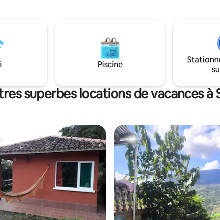
pour acheter vos produits * No
lle dispose d'une piscine
acceptons les animaux de comp
'arbres fruitiers. C'est un
Nous sommes à 10 minutes de l
déal pour échapper au stress de
principale de Coroico * La meill
t se connecter avec la nature.
douche * Les meilleures vues d
votre chalet * Capacité maxima
Stationn
personnes * Nous avons le meil
i
Piscine
su
à notre forêt privée
tres superbes locations de vacances à 