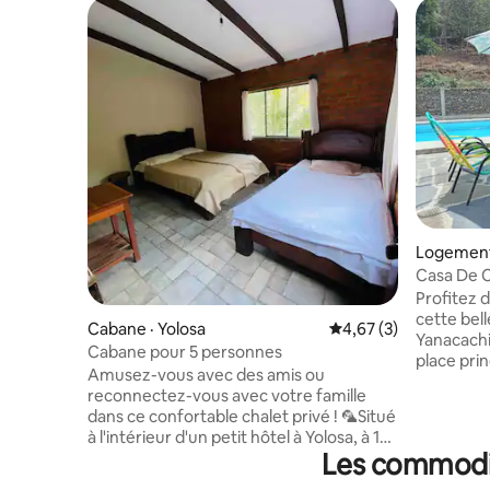
Logement
Casa De 
Profitez d
cette bel
Cabane · Yolosa
Note moyenne de 4,6
4,67 (3)
Yanacachi
Cabane pour 5 personnes
place prin
Amusez-vous avec des amis ou
seulement
reconnectez-vous avec votre famille
capacité 
dans ce confortable chalet privé ! 🦜Situé
confortab
à l'intérieur d'un petit hôtel à Yolosa, à 15
salle a un
Les commodit
min de Coroico 🦜 Il y a un minibus qui
montagnes
part de La Paz et vous laisse exactement
base, télé