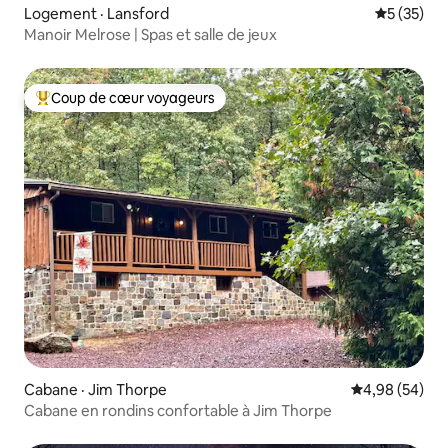
Logement · Lansford
Note moye
5 (35)
Manoir Melrose | Spas et salle de jeux
Coup de cœur voyageurs
Coup de cœur voyageurs parmi les plus aimés
Cabane · Jim Thorpe
Note moyenne
4,98 (54)
Cabane en rondins confortable à Jim Thorpe