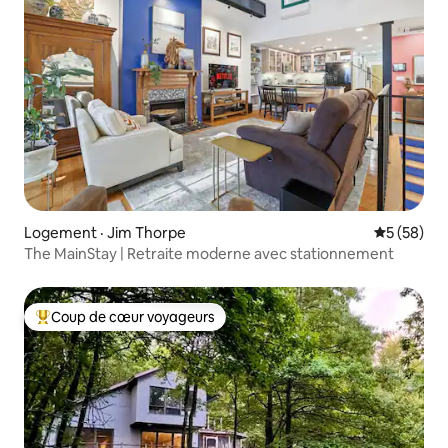
Logement · Jim Thorpe
Note moye
5 (58)
The MainStay | Retraite moderne avec stationnement
Coup de cœur voyageurs
Coup de cœur voyageurs parmi les plus aimés