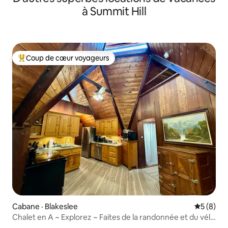
à Summit Hill
Coup de cœur voyageurs
Coup de cœur voyageurs parmi les plus aimés
Cabane · Blakeslee
Note moy
5 (8)
Chalet en A ~ Explorez ~ Faites de la randonnée et du vélo
~ Unique en son genre