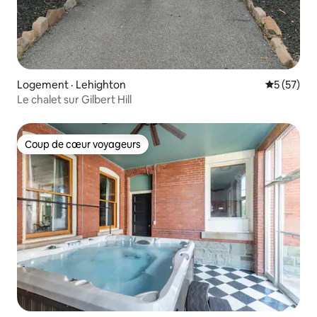
Logement · Lehighton
Note moye
5 (57)
Le chalet sur Gilbert Hill
Coup de cœur voyageurs
Coup de cœur voyageurs