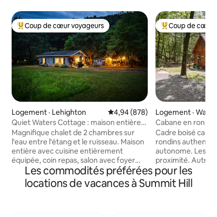
Coup de cœur voyageurs
Coup de cœur 
Coup de cœur voyageurs parmi les plus aimés
Coup de cœur voy
Logement · Lehighton
Note moyenne de 4,94 sur 5, 8
4,94 (878)
Logement · Wapw
Quiet Waters Cottage : maison entière,
Cabane en rondins
sur l'eau !
et rustique dans la
Magnifique chalet de 2 chambres sur
Cadre boisé calm
l'eau entre l'étang et le ruisseau. Maison
rondins authentiqu
entière avec cuisine entièrement
autonome. Les pro
équipée, coin repas, salon avec foyer
proximité. Autres 
Les commodités préférées pour les
électrique, espaces de travail avec
hiver. * Un chemin de terre de
Internet haute vitesse, livres, jeux et
campagne de 1/2 m
locations de vacances à Summit Hill
télévision ROKU. La chambre principale
maisons sur le che
donne sur l'étang; la deuxième chambre
Veuillez conduire
donne sur le ruisseau. Générateur en
le long de la route
cas de panne de courant. Les espaces
éteint. * Faites demi-tour dans l'aire de