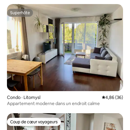
Superhôte
Superhôte
Condo · Litomysl
Note moyenne
4,86 (36)
Appartement moderne dans un endroit calme
Coup de cœur voyageurs
Coup de cœur voyageurs