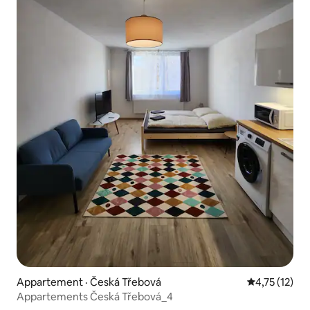
Appartement · Česká Třebová
Note moyenne
4,75 (12)
Appartements Česká Třebová_4