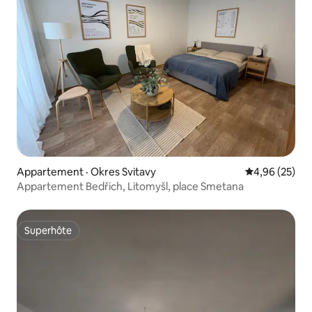
Appartement · Okres Svitavy
Note moyenne
4,96 (25)
Appartement Bedřich, Litomyšl, place Smetana
Superhôte
Superhôte