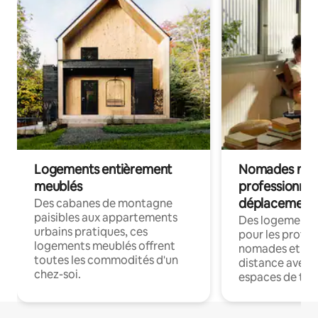
Logements entièrement
Nomades num
meublés
professionnel
déplacement
Des cabanes de montagne
paisibles aux appartements
Des logements
urbains pratiques, ces
pour les profes
logements meublés offrent
nomades et trav
toutes les commodités d'un
distance avec le
chez-soi.
espaces de trav