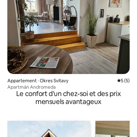
Appartement · Okres Svitavy
Note moy
5 (5)
Apartmán Andromeda
Le confort d'un chez-soi et des prix
mensuels avantageux