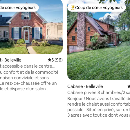
de cœur voyageurs
Coup de cœur voyageurs
cœur voyageurs parmi les plus aimés
Coup de cœur voyageurs parmi 
sur 5, 145 commentaires
 Belleville
Note moyenne de 5 sur 5, 96 commentai
5 (96)
accessible dans le centre
e
du confort et de la commodité
maison conviviale et sans
 Le rez-de-chaussée offre un
Cabane · Belleville
N
le et dispose d'un salon
Cabane privée 3 chambres/2 sa
 d'une salle à manger et d'un
bain - 15 min de STL et Scott's 
Bonjour ! Nous avons travaillé 
ine/buanderie entièrement
rendre le chalet aussi conforta
ec des rafraîchissements.
possible ! Situé en privé, sur un terrain de
-vous dans la chambre Queen
3 acres avec tout ce dont vous
le de bains moderne avec douche
besoin ! Près de Scott's AFB et à
ne et toilettes bidet de style
seulement 15 minutes du centre