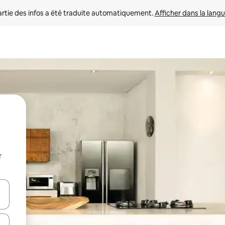
rtie des infos a été traduite automatiquement. 
Afficher dans la langu
r
utilisant les flèches vers le haut et vers le bas, ou en appuyant dessus 