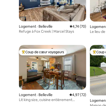
Logement · Belleville
Note moyenne de 4,74
4,74 (70)
Logement ·
Refuge à Fox Creek | Marcel Stays
Le lieu de 
Coup de cœur voyageurs
Coup 
Coup de cœur voyageurs parmi les plus aimés
Coup de 
Logement · Belleville
Note moyenne de 4,97
4,97 (72)
Lit king size, cuisine entièrement
Logement ·
équipée et buanderie
Maison de 