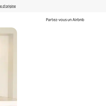
e d'origine
Partez-vous un Airbnb
et en les faisant glisser.