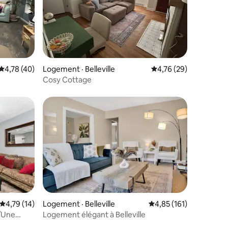
res
Note moyenne de 4,78 sur 5, 40 commentaires
4,78 (40)
Logement · Belleville
Note moyenne de 4,76
4,76 (29)
Cosy Cottage
Note moyenne de 4,79 sur 5, 14 commentaires
4,79 (14)
Logement · Belleville
Note moyenne de 4,85
4,85 (161)
e/Une
Logement élégant à Belleville
res