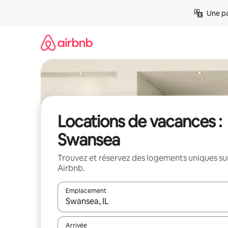
Aller
Une pa
directement
au
contenu
Locations de vacances :
Swansea
Trouvez et réservez des logements uniques su
Airbnb.
Emplacement
Quand les résultats sont affichés, parcourez-les en 
Arrivée