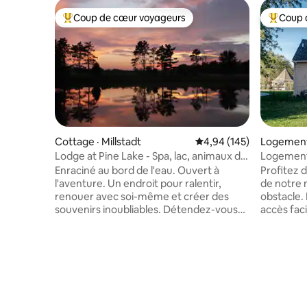
Coup de cœur voyageurs
Coup 
Coup de cœur voyageurs parmi les plus aimés
Coup de 
Cottage · Millstadt
Note moyenne de 4,94 
4,94 (145)
Logement ·
Lodge at Pine Lake - Spa, lac, animaux de
Logement 
compagnie acceptés
historiqu
Enraciné au bord de l'eau. Ouvert à
Profitez 
l'aventure. Un endroit pour ralentir,
de notre 
renouer avec soi-même et créer des
obstacle.
souvenirs inoubliables. Détendez-vous
accès faci
au Lodge at Pine Lake, un havre de paix
spacieux,
privé de deux chambres à coucher à
coin cuis
seulement 30 minutes du centre-ville de
équipé av
Saint-Louis. Profitez d'une cuisine
Détendez
entièrement équipée, d'un lit Sleep
et la sal
Number, d'une télévision intelligente, du
à l'italien
Wi-Fi, d'un espace de travail dédié, d'un
japonais. À l'étage, vous trouverez