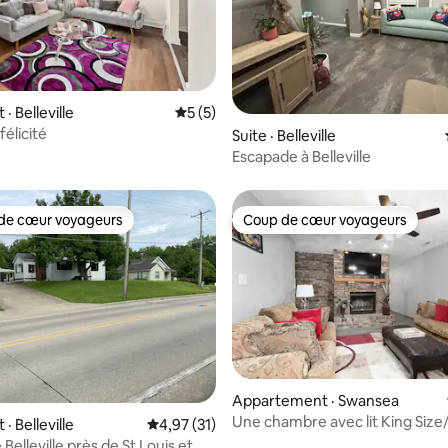
 sur 5, 70 commentaires
 Belleville
Note moyenne de 5 sur 5, 5 commentai
5 (5)
félicité
Suite · Belleville
Escapade à Belleville
de cœur voyageurs
Coup de cœur voyageurs
cœur voyageurs parmi les plus aimés
Coup de cœur voyageurs
 sur 5, 72 commentaires
Appartement · Swansea
Une chambre avec lit King Siz
 Belleville
Note moyenne de 4,97 sur 5, 31 commentai
4,97 (31)
touche de classe
Belleville près de St Louis et