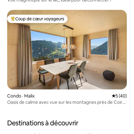
Coup de cœur voyageurs
Coup de cœur voyageurs parmi les plus aimés
Condo · Malix
Note moye
5 (40)
Oasis de calme avec vue sur les montagnes près de Coire,
Lenzerheide | 6P
Destinations à découvrir