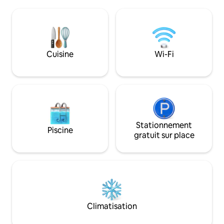
supplémentaire avec salle de bain est
avec vue sur le lac
fournie un étage en dessous (accès par
grand barbecue ave
ascenseur - espace partagé). Accès au
Incl. carte panora
lac et au jardin, planches de SUP,
À proximité : gare
stationnement gratuit et Wi-Fi. Enfants
Dorf/Post (4 minut
acceptés, petits chiens seulement. Le
village, terrain de
Cuisine
Wi-Fi
plus populaire Airbnb suisse. La plupart
randonnée, Thoune
des points forts sont atteints en moins
Interlaken, Beate
d'une heure.
Stationnement
Piscine
gratuit sur place
Climatisation