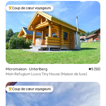
Coup de cœur voyageurs
Coup de cœur voyageurs parmi les plus aimés
Micromaison · Unteriberg
Note moye
5 (50)
Mein Refugium Luxus Tiny House (Maison de luxe)
Coup de cœur voyageurs
Coup de cœur voyageurs parmi les plus aimés