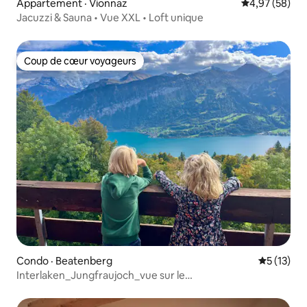
Appartement · Vionnaz
Note moyenne
4,97 (58)
Jacuzzi & Sauna • Vue XXL • Loft unique
Coup de cœur voyageurs
Coup de cœur voyageurs
Condo · Beatenberg
Note moye
5 (13)
Interlaken_Jungfraujoch_vue sur le
lac_panorama_famille