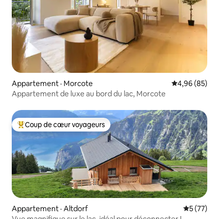
Appartement · Morcote
Note moyenne
4,96 (85)
Appartement de luxe au bord du lac, Morcote
Coup de cœur voyageurs
Coup de cœur voyageurs parmi les plus aimés
Appartement · Altdorf
Note moye
5 (77)
Vue magnifique sur le lac, idéal pour déconnecter !