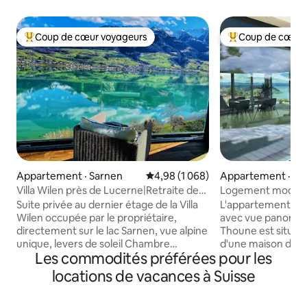
Coup de cœur voyageurs
Coup de cœur 
Coup de cœur voyageurs parmi les plus aimés
Coup de cœur voy
Appartement · Sarnen
Note moyenne de 4,98 sur 5, 1 0
4,98 (1 068)
Appartement · Kr
Villa Wilen près de Lucerne|Retraite de
Logement modern
luxe au bord du lac
panoramique sur l
Suite privée au dernier étage de la Villa
L'appartement co
Wilen occupée par le propriétaire,
avec vue panorami
directement sur le lac Sarnen, vue alpine
Thoune est situé 
unique, levers de soleil Chambre
d'une maison de 
Les commodités préférées pour les
spacieuse avec home cinéma, salon
rénovée. Il est sit
panoramique, grande cuisine et salle de
calme du village et
locations de vacances à Suisse
bain (tout espace privé). Pour 3 à
pour des excursio
5 personnes, une chambre privée
et les lacs. Idéal 