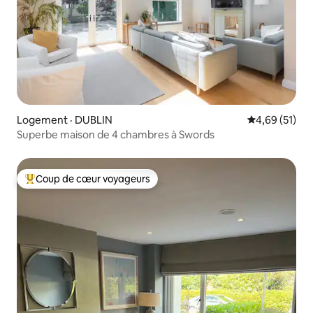
Logement · DUBLIN
Note moyenne
4,69 (51)
Superbe maison de 4 chambres à Swords
Coup de cœur voyageurs
Coup de cœur voyageurs parmi les plus aimés