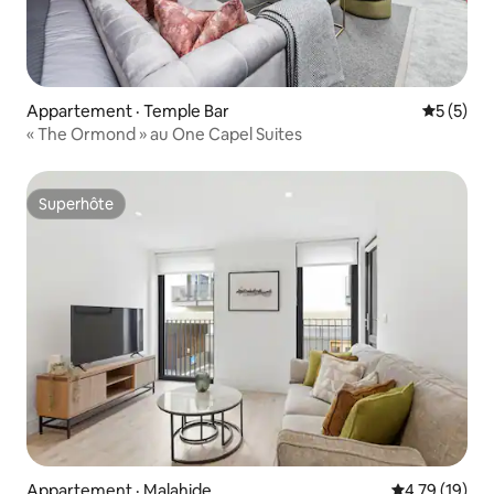
Appartement · Temple Bar
Note moy
5 (5)
« The Ormond » au One Capel Suites
Superhôte
Superhôte
Appartement · Malahide
Note moyenne
4,79 (19)