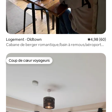
Logement · Oldtown
Note moyenne
4,98 (60)
Cabane de berger romantique/bain à remous/aéroport
de Dublin/barbecue
Coup de cœur voyageurs
Coup de cœur voyageurs