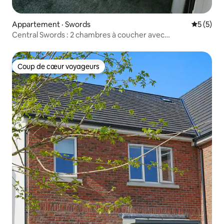
Appartement · Swords
Note moy
5 (5)
Central Swords : 2 chambres à coucher avec
stationnement gratuit sur place
Coup de cœur voyageurs
Coup de cœur voyageurs