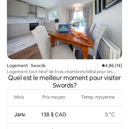
Logement · Swords
Note moyenne
4,86 (14)
Logement tout neuf de trois chambres/Idéal pour les
Quel est le meilleur moment pour visiter
familles/Près de l'aéroport
Swords?
Mois
Prix moyen
Temp. moyenne
Janv.
138 $ CAD
5 °C