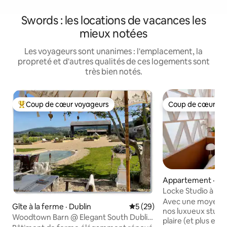
Swords : les locations de vacances les
mieux notées
Les voyageurs sont unanimes : l'emplacement, la
propreté et d'autres qualités de ces logements sont
très bien notés.
Coup de cœur voyageurs
Coup de cœur vo
Coup de cœur voyageurs parmi les plus aimés
Coup de cœur vo
Appartement · Te
Locke Studio à Za
Avec une moyenne
Gîte à la ferme · Dublin
Note moyenne de 5 sur 5, 
5 (29)
nos luxueux studi
Woodtown Barn @ Elegant South Dublin
plaire (et plus encore). Il y a de
Farm, SuiteS