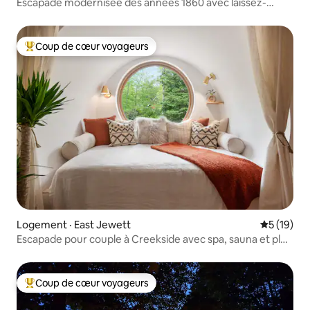
Escapade modernisée des années 1860 avec laissez-
passer pour le lac Queechy*
Coup de cœur voyageurs
Coup de cœur voyageurs parmi les plus aimés
Logement · East Jewett
Note moye
5 (19)
Escapade pour couple à Creekside avec spa, sauna et plus
encore!
Coup de cœur voyageurs
Coup de cœur voyageurs parmi les plus aimés