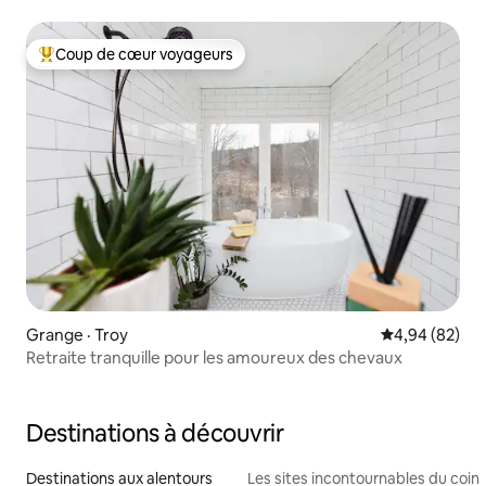
Coup de cœur voyageurs
Coup de cœur voyageurs parmi les plus aimés
Grange · Troy
Note moyenne
4,94 (82)
Retraite tranquille pour les amoureux des chevaux
Destinations à découvrir
Destinations aux alentours
Les sites incontournables du coin