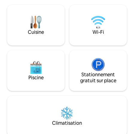
saison des courses. À quelques minutes
cuisine est petit
de la Crooked Lake House pour vos
lave-vaisselle , un
séjours de mariage. N'oubliez pas les
vaisselle . Il y a un porche attaché à
membres de votre famille à quatre
l'arrière de la cuis
pattes, pendant que vous faites de la
magnifique lac! Rem
raquette ou que vous nagez dans le lac.
d'accès au lac. So
Cuisine
Wi-Fi
Avec le Wi-Fi et la climatisation, vous
lave-linge et sèche
pouvez télétravailler, tout en étant assis
avec jeux et planc
au bord de la piscine cet été.
d'animaux domest
Stationnement
Piscine
gratuit sur place
Climatisation