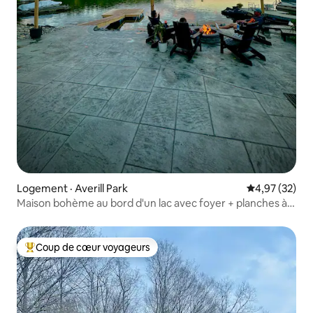
Logement · Averill Park
Note moyenne
4,97 (32)
Maison bohème au bord d'un lac avec foyer + planches à
pagaie + spa
Coup de cœur voyageurs
Coup de cœur voyageurs parmi les plus aimés