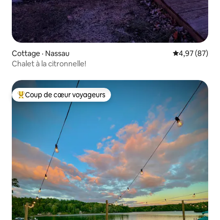
Cottage · Nassau
Note moyenne
4,97 (87)
Chalet à la citronnelle!
Coup de cœur voyageurs
Coup de cœur voyageurs parmi les plus aimés