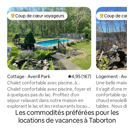
Coup de cœur voyageurs
Coup de cœur 
Coup de cœur voyageurs parmi les plus aimés
Coup de cœur voy
Cottage · Averill Park
Note moyenne de 4,95 sur 5, 1
4,95 (167)
Logement · Averill
Chalet confortable avec piscine, à
Une belle maison 
distance de marche du lac
sur Burden Lake !
Chalet confortable avec piscine, foyer et
Il s'agit d'une mai
à quelques pas du lac. Profitez d'un
confortable qui d
séjour relaxant dans notre maison en
chaud ensoleillé a
explorant le lac et les restaurants locaux,
tables . Nous disp
Les commodités préférées pour les
ou d'une escapade amusante en famille
recharge pour tél
à la piscine. À quelques minutes en
pour le plaisir de
locations de vacances à Taborton
voiture de vos plaisirs d'hiver à Jiminy
entrez dans un salon 
Peak pour le ski, ou Saratoga pendant la
télévision et une s