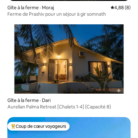
Gîte à la ferme · Moraj
Note moyenn
4,88 (8)
Ferme de Prashiv pour un séjour à gir somnath
Gîte à la ferme · Dari
Aurelian Palma Retreat [Chalets 1-4] {Capacité 8}
Coup de cœur voyageurs
Coup de cœur voyageurs parmi les plus aimés