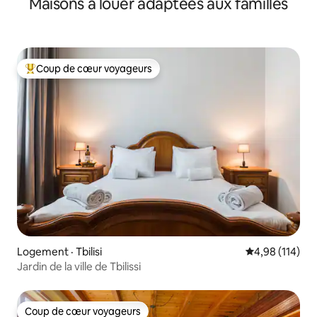
Maisons à louer adaptées aux familles
Coup de cœur voyageurs
Coup de cœur voyageurs parmi les plus aimés
Logement · Tbilisi
Note moyenne 
4,98 (114)
Jardin de la ville de Tbilissi
Coup de cœur voyageurs