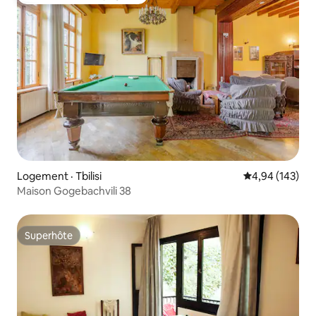
Coup de cœur voyageurs
Logement · Tbilisi
Note moyenne 
4,94 (143)
Maison Gogebachvili 38
Superhôte
Superhôte