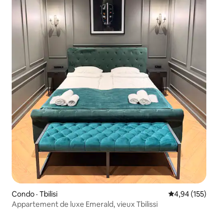
Condo · Tbilisi
Note moyenne 
4,94 (155)
Appartement de luxe Emerald, vieux Tbilissi