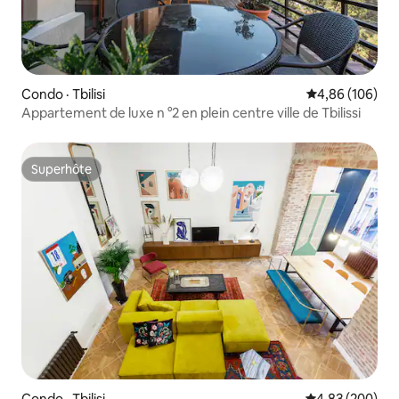
Condo · Tbilisi
Note moyenne 
4,86 (106)
Appartement de luxe n °2 en plein centre ville de Tbilissi
Superhôte
Superhôte
Condo · Tbilisi
Note moyenne 
4,83 (200)