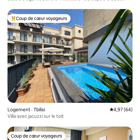
Coup de cœur voyageurs
Coup de cœur voyageurs parmi les plus aimés
Logement · Tbilisi
Note moyenne
4,97 (64)
Villa avec jacuzzi sur le toit
Coup de cœur voyageurs
Coup de cœur voyageurs