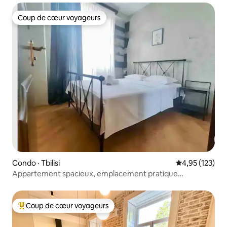
Coup de cœur voyageurs
Coup de cœur voyageurs
Condo · Tbilisi
Note moyenne 
4,95 (123)
Appartement spacieux, emplacement pratique
(2 chambres)
Coup de cœur voyageurs
Coup de cœur voyageurs parmi les plus aimés