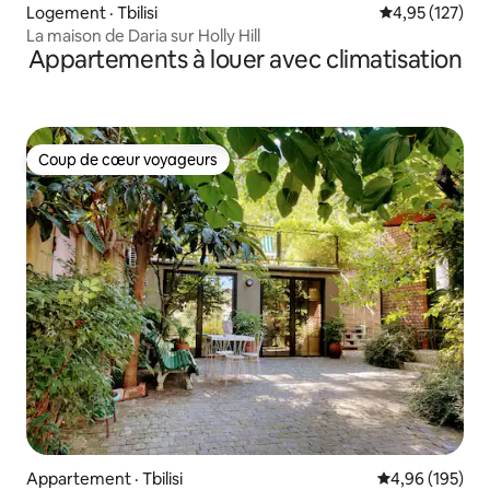
Logement · Tbilisi
Note moyenne 
4,95 (127)
La maison de Daria sur Holly Hill
Appartements à louer avec climatisation
Coup de cœur voyageurs
Coup de cœur voyageurs
Appartement · Tbilisi
Note moyenne 
4,96 (195)