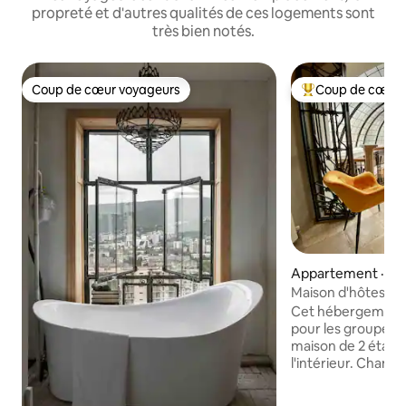
propreté et d'autres qualités de ces logements sont
très bien notés.
Coup de cœur voyageurs
Coup de cœur 
Coup de cœur voyageurs
Coup de cœur voy
Appartement · Tbil
Maison d'hôtes br
verre
Cet hébergement é
pour les groupes.
maison de 2 étage
l'intérieur. Chamb
balcons, patio intér
manger. Très beau 