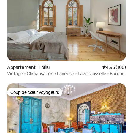
Appartement · Tbilisi
Note moyenne 
4,95 (100)
Vintage • Climatisation • Laveuse • Lave-vaisselle • Bureau
Coup de cœur voyageurs
Coup de cœur voyageurs