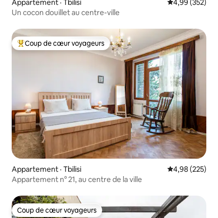
Appartement · Tbilisi
Note moyenne 
4,99 (352)
Un cocon douillet au centre-ville
Coup de cœur voyageurs
Coup de cœur voyageurs parmi les plus aimés
Appartement · Tbilisi
Note moyenne 
4,98 (225)
Appartement n° 21, au centre de la ville
Coup de cœur voyageurs
Coup de cœur voyageurs