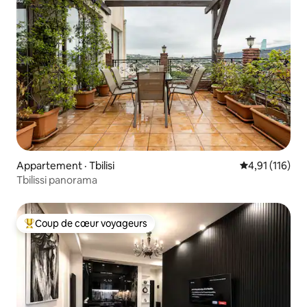
Appartement · Tbilisi
Note moyenne 
4,91 (116)
Tbilissi panorama
Coup de cœur voyageurs
Coup de cœur voyageurs parmi les plus aimés