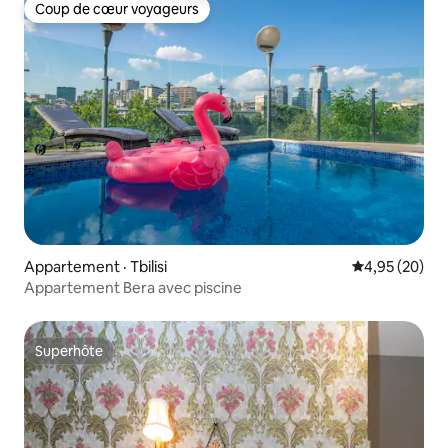
Coup de cœur voyageurs
Coup de cœur voyageurs
Appartement · Tbilisi
Note moyenne
4,95 (20)
Appartement Bera avec piscine
Superhôte
Superhôte