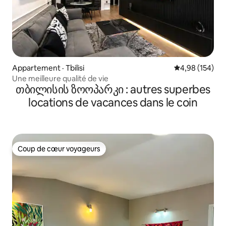
Appartement · Tbilisi
Note moyenne 
4,98 (154)
Une meilleure qualité de vie
თბილისის ზოოპარკი : autres superbes
locations de vacances dans le coin
Coup de cœur voyageurs
Coup de cœur voyageurs