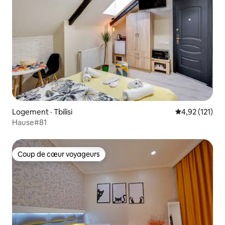
Logement · Tbilisi
Note moyenne 
4,92 (121)
Hause#81
Coup de cœur voyageurs
Coup de cœur voyageurs