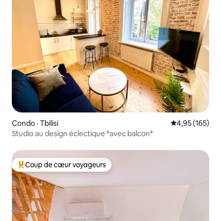
Condo · Tbilisi
Note moyenne 
4,95 (165)
Studio au design éclectique *avec balcon*
Coup de cœur voyageurs
Coup de cœur voyageurs parmi les plus aimés