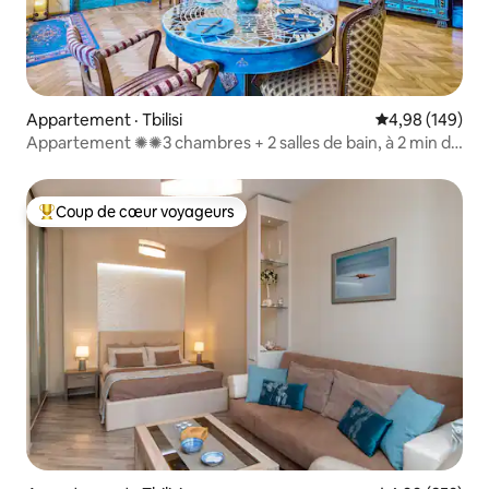
Appartement · Tbilisi
Note moyenne 
4,98 (149)
Appartement ✺✺3 chambres + 2 salles de bain, à 2 min de
l'avenue Rustaveli✺✺
Coup de cœur voyageurs
Coup de cœur voyageurs parmi les plus aimés