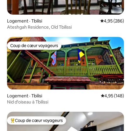
Logement · Tbilisi
Note moyenne 
4,95 (286)
Ateshgah Residence, Old Tbilissi
Coup de cœur voyageurs
Coup de cœur voyageurs
Logement · Tbilisi
Note moyenne 
4,95 (148)
Nid d'oiseau à Tbilissi
Coup de cœur voyageurs
Coup de cœur voyageurs parmi les plus aimés