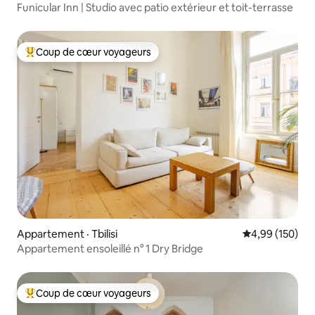
Funicular Inn | Studio avec patio extérieur et toit-terrasse
Coup de cœur voyageurs
Coup de cœur voyageurs parmi les plus aimés
Appartement · Tbilisi
Note moyenne 
4,99 (150)
Appartement ensoleillé n° 1 Dry Bridge
Coup de cœur voyageurs
Coup de cœur voyageurs parmi les plus aimés