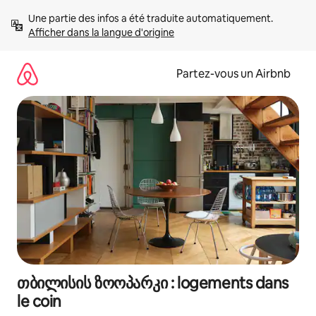
Aller
Une partie des infos a été traduite automatiquement. 
directement
Afficher dans la langue d'origine
au
contenu
Partez-vous un Airbnb
თბილისის ზოოპარკი : logements dans
le coin