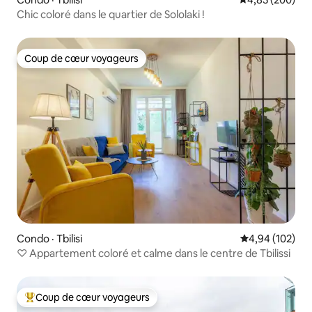
Chic coloré dans le quartier de Sololaki !
Coup de cœur voyageurs
Coup de cœur voyageurs
Condo · Tbilisi
Note moyenne 
4,94 (102)
♡︎ Appartement coloré et calme dans le centre de Tbilissi
Coup de cœur voyageurs
Coup de cœur voyageurs parmi les plus aimés