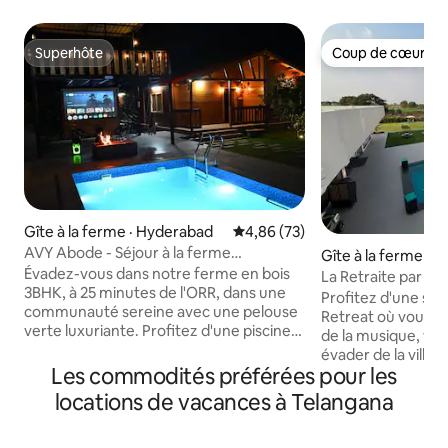
Superhôte
Coup de cœur vo
Superhôte
Coup de cœur vo
Gîte à la ferme · Hyderabad
Note moyenne de 4,86 sur 5, 
4,86 (73)
AVY Abode - Séjour à la ferme
Gîte à la ferme · S
3 chambres, 2 salles de bain, piscine
Évadez-vous dans notre ferme en bois
La Retraite par R&
privée @ Moinabad
3BHK, à 25 minutes de l'ORR, dans une
Profitez d'une so
communauté sereine avec une pelouse
Retreat où vous p
verte luxuriante. Profitez d'une piscine
de la musique, vo
propre, d'un gazebo avec des escaliers
évader de la ville e
pour une vue sur le village et de locaux
Les commodités préférées pour les
d'équipements mo
sécurisés avec un gardien et une porte
l'impression d'être
locations de vacances à Telangana
principale. Parfait pour les escapades de
vélo, jouer, nager Idéal pour les petits
fin de semaine, les fêtes, il offre un feu
groupes jusqu'à 20 p
de camp, un barbecue, un projecteur, un