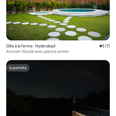
Gîte à la ferme · Hyderabad
Note moy
5 (7)
Arunam Woods avec piscine privée
Superhôte
Superhôte