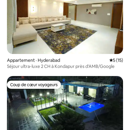
Appartement · Hyderabad
Note moye
5 (15)
Séjour ultra-luxe 2 CH à Kondapur près d'AMB/Google
Coup de cœur voyageurs
Coup de cœur voyageurs