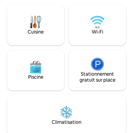
avons 5 chambres av
carrom, des échecs, du cricket et du
simples supplémen
badminton. Ustensiles de cuisine, eau
être placés dans 
RO, générateur et gardien inclus. Le
accueillir des voy
restaurant et le spa du Browntown
supplémentaires Nous avons une
Resort sont à 2 minutes à pied. Venez,
politique stricte 
Cuisine
Wi-Fi
touchez l'herbe, rafraîchissez-vous et
3 bouteilles d'alc
créez des liens avec votre famille!
magasin à proximité Les événem
peuvent faire l'ob
communication s
Stationnement
Piscine
gratuit sur place
Climatisation