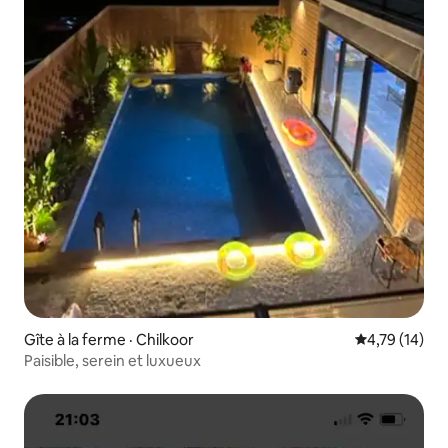
Gîte à la ferme · Chilkoor
Note moyenne
4,79 (14)
Paisible, serein et luxueux