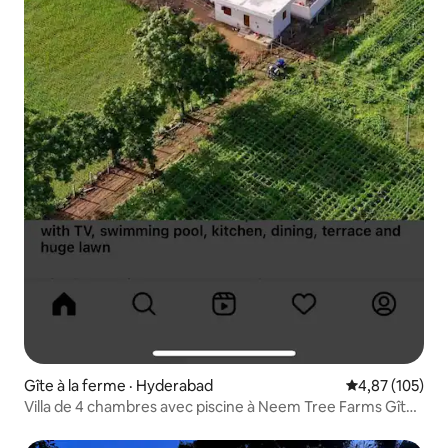
Gîte à la ferme · Hyderabad
Note moyenne 
4,87 (105)
Villa de 4 chambres avec piscine à Neem Tree Farms Gîte
à la ferme shamirpet