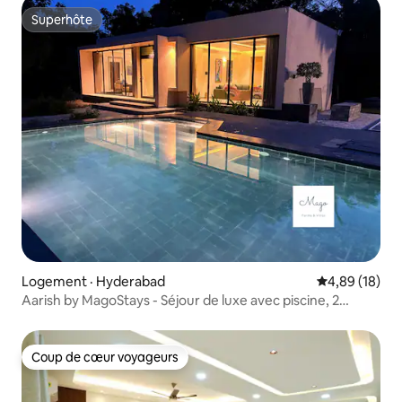
Superhôte
Superhôte
Logement · Hyderabad
Note moyenne
4,89 (18)
Aarish by MagoStays - Séjour de luxe avec piscine, 2
chambres
Coup de cœur voyageurs
Coup de cœur voyageurs