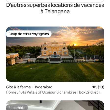
D'autres superbes locations de vacances
à Telangana
Coup de cœur voyageurs
Coup de cœur voyageurs
Gîte à la ferme · Hyderabad
Note moye
5 (10)
Homeyhuts Petals of Udaipur 6 chambres | BoxCricket |
Piscine
Superhôte
Superhôte