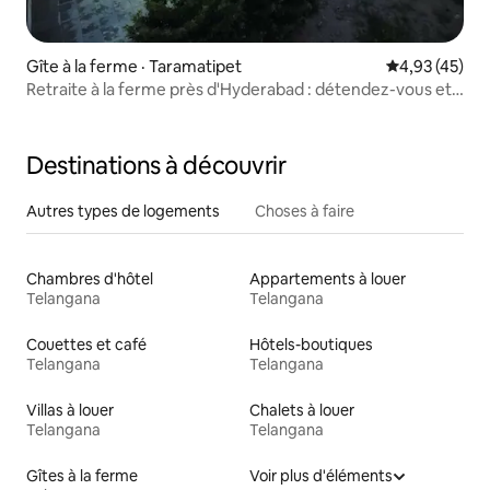
Gîte à la ferme · Taramatipet
Note moyenne
4,93 (45)
Retraite à la ferme près d'Hyderabad : détendez-vous et
ressourcez-vous
Destinations à découvrir
Autres types de logements
Choses à faire
Chambres d'hôtel
Appartements à louer
Telangana
Telangana
Couettes et café
Hôtels-boutiques
Telangana
Telangana
Villas à louer
Chalets à louer
Telangana
Telangana
Gîtes à la ferme
Voir plus d'éléments