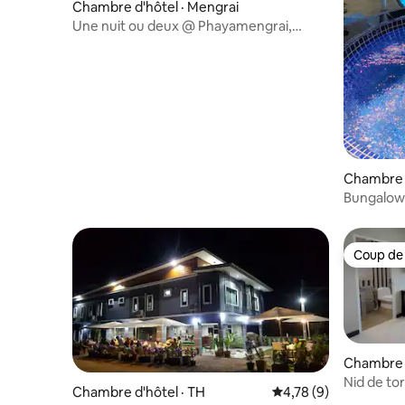
Chambre d'hôtel · Mengrai
Une nuit ou deux @ Phayamengrai,
Chiangrai
Chambre d
Bungalow e
Coup de
Coup de
Chambre d
Nid de to
Chambre d'hôtel · TH
Note moyenne de 4,7
4,78 (9)