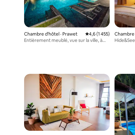
Chambre d'hôtel · Prawet
Note moyenne de 4,6 su
4,6 (1 455)
Chambre d
oei
Entièrement meublé, vue sur la ville, à
Hide&See
20 minutes de l'aéroport
Rd./20mtr