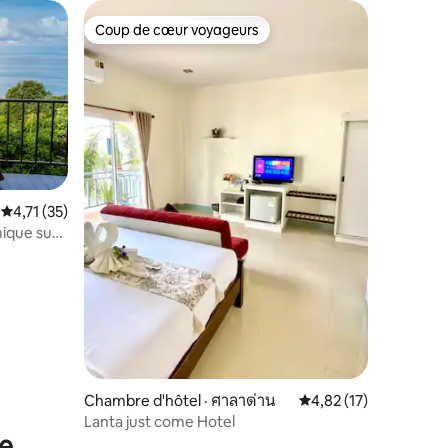
Coup de cœur voyageurs
Coup de cœur voyageurs
res
Note moyenne de 4,71 sur 5, 35 commentaires
4,71 (35)
mique sur
Chambre d'hôtel · ศาลาด่าน
Note moyenne de 4,8
4,82 (17)
Lanta just come Hotel
se