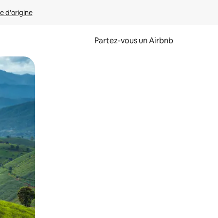
e d'origine
Partez-vous un Airbnb
et en les faisant glisser.