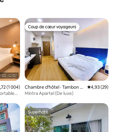
Coup de cœur voyageurs
Coup de cœur voyageurs
te moyenne de 4,72 sur 5, 1 004 commentaires
,72 (1 004)
Chambre d'hôtel · Tambon Ba
Note moyenne de 4,93
4,93 (29)
ng Kung
ortable
Mintra Apartel (De luxe)
24
Superhôte
Superhôte