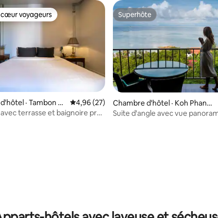
 cœur voyageurs
Superhôte
 cœur voyageurs
Superhôte
d'hôtel · Tambon C
Note moyenne de 4,96 sur 5, 27 commentai
4,96 (27)
Chambre d'hôtel · Koh Phang
an
an
vec terrasse et baignoire près
Suite d'angle avec vue panora
sur 5, 342 commentaires
de nuit
la mer
pparts-hôtels avec laveuse et sécheu