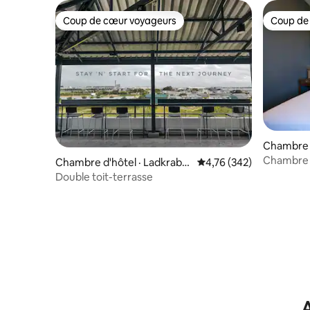
Coup de cœur voyageurs
Coup de
Coup de cœur voyageurs
Coup de
Chambre 
hang Khl
Chambre a
Chambre d'hôtel · Ladkraba
Note moyenne de 4,76 
4,76 (342)
du bazar 
ng
Double toit-terrasse
A