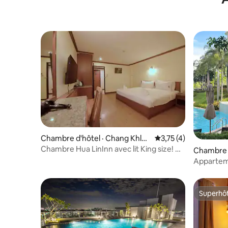
Chambre d'hôtel · Chang Khlan
Note moyenne de 3,7
3,75 (4)
Sub-district
Chambre Hua LinInn avec lit King size! 大
Chambre d
床房
Apparteme
avec vue 
Superhô
Superhô