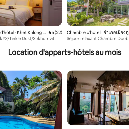
r 5, 1 455 commentaires
'hôtel · Khet Khlong T
Note moyenne de 5 sur 5, 22 commentai
5 (22)
Chambre d'hôtel · อำเภอเมืองภู
ต
k#3/Tinkle Dust/Sukhumvit
Séjour relaxant Chambre Doubl
. BTS
par Santiphap
Location d'apparts-hôtels au mois