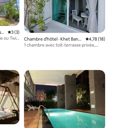
res
เก็
Note moyenne de 3 sur 5, 3 commentaires
3 (3)
e ou Twin
Chambre d'hôtel · Khet Bang
Note moyenne de 4,7
4,78 (18)
Rak
1 chambre avec toit-terrasse privée,
duplex, 450 m-BTS