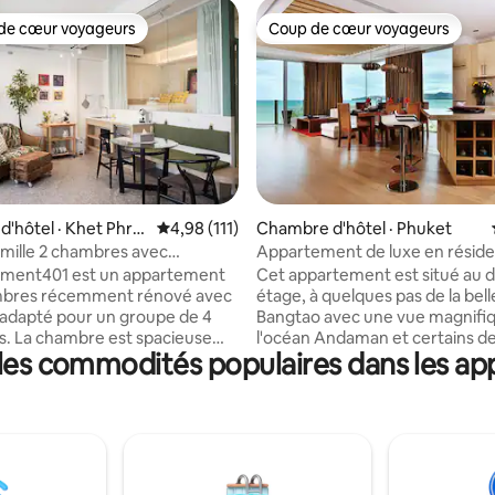
de cœur voyageurs
Coup de cœur voyageurs
cœur voyageurs parmi les plus aimés
Coup de cœur voyageurs
sur 5, 127 commentaires
'hôtel · Khet Phra
Note moyenne de 4,98 sur 5, 111 commentai
4,98 (111)
Chambre d'hôtel · Phuket
amille 2 chambres avec
Appartement de luxe en réside
kkOldtown
plage de Phuket
tment401 est un appartement
Cet appartement est situé au
mbres récemment rénové avec
étage, à quelques pas de la bell
 adapté pour un groupe de 4
Bangtao avec une vue magnifiq
. La chambre est spacieuse
l'océan Andaman et certains d
 les commodités populaires dans les ap
 et dispose d'une télévision
couchers de soleil les plus incr
e 50"avec NETFLIX et Disney+
chaque soir. 2 chambres avec salle de
les voyageurs puissent en
bain privative + jacuzzi (non ch
après une longue journée. La
Veuillez noter que la plage en f
la salle de bain sont séparées
pas destinée à la baignade, elle
eillir facilement 4 personnes.
réservée aux bateaux de pêch
commun est situé au 2e étage
thaïlandais. La plage pour nager