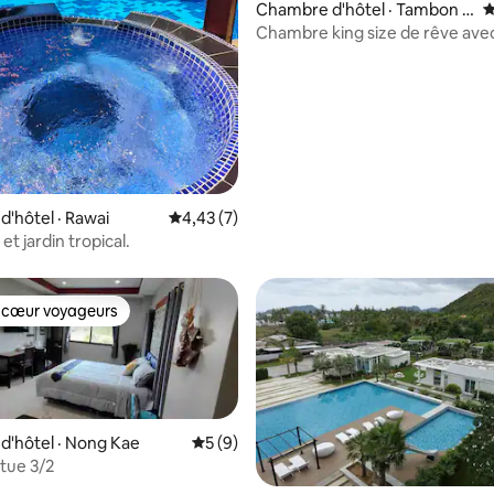
Chambre d'hôtel · Tambon S
N
u Thep
Chambre king size de rêve ave
la montagne et lit balançoire.
'hôtel · Rawai
Note moyenne de 4,43 sur 5, 7 commentai
4,43 (7)
t jardin tropical.
 cœur voyageurs
 cœur voyageurs
'hôtel · Nong Kae
Note moyenne de 5 sur 5, 9 commentai
5 (9)
rtue 3/2
8 sur 5, 9 commentaires