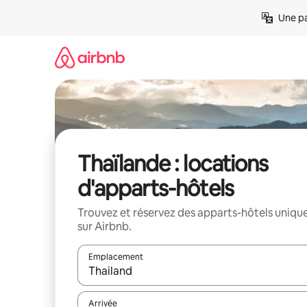
Aller
Une pa
directement
au
contenu
Thaïlande : locations
d'apparts-hôtels
Trouvez et réservez des apparts-hôtels uniqu
sur Airbnb.
Emplacement
Quand les résultats sont affichés, parcourez-les en 
Arrivée