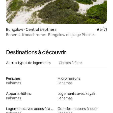
Bungalow · Central Eleuthera
Note moy
5 (7)
Bohemia Kodachrome - Bungalow de plage Piscine
chauffée
Destinations à découvrir
Autres types de logements
Choses à faire
Péniches
Micromaisons
Bahamas
Bahamas
Apparts-hôtels
Logements avec kayak
Bahamas
Bahamas
Logements avec accès à la plage
Grandes maisons à louer