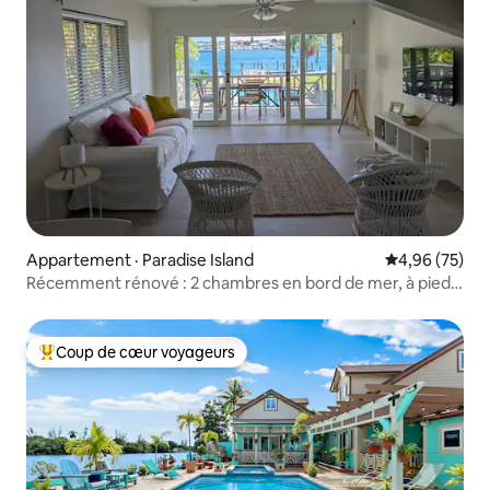
Appartement · Paradise Island
Note moyenne
4,96 (75)
Récemment rénové : 2 chambres en bord de mer, à pied
jusqu'à Atlantide
Coup de cœur voyageurs
Coup de cœur voyageurs parmi les plus aimés