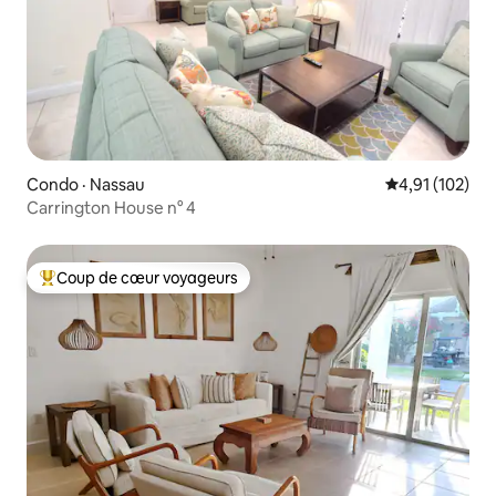
Condo · Nassau
Note moyenne 
4,91 (102)
Carrington House n° 4
Coup de cœur voyageurs
Coup de cœur voyageurs parmi les plus aimés