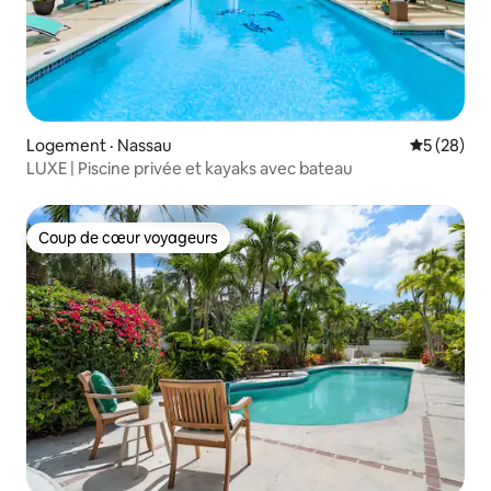
Logement · Nassau
Note moye
5 (28)
LUXE | Piscine privée et kayaks avec bateau
Coup de cœur voyageurs
Coup de cœur voyageurs