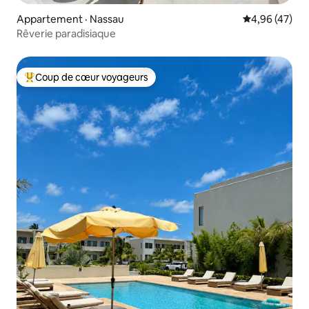
Appartement · Nassau
Note moyenne
4,96 (47)
Rêverie paradisiaque
Coup de cœur voyageurs
Coup de cœur voyageurs parmi les plus aimés