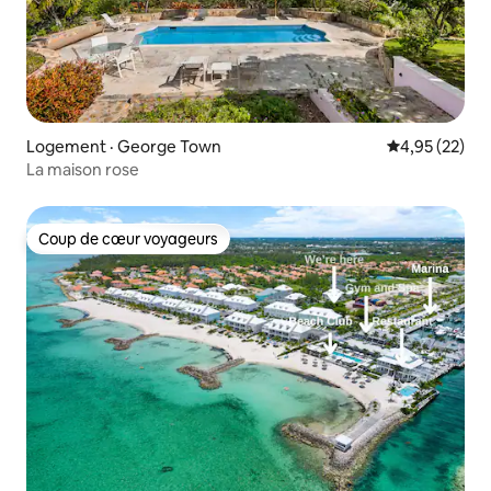
Logement · George Town
Note moyenne
4,95 (22)
La maison rose
Coup de cœur voyageurs
Coup de cœur voyageurs