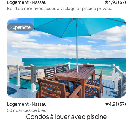
Logement · Nassau
Note moyenne
4,93 (57)
Bord de mer avec accès à la plage et piscine privée
3 chambres
Superhôte
Superhôte
Logement · Nassau
Note moyenne
4,91 (57)
50 nuances de bleu
Condos à louer avec piscine