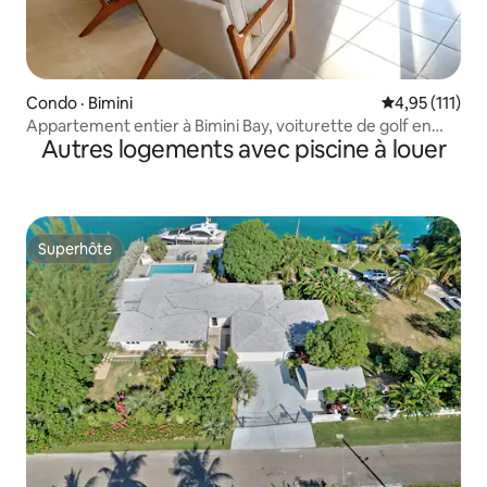
Condo · Bimini
Note moyenne 
4,95 (111)
Appartement entier à Bimini Bay, voiturette de golf en
Autres logements avec piscine à louer
option.
Superhôte
Superhôte