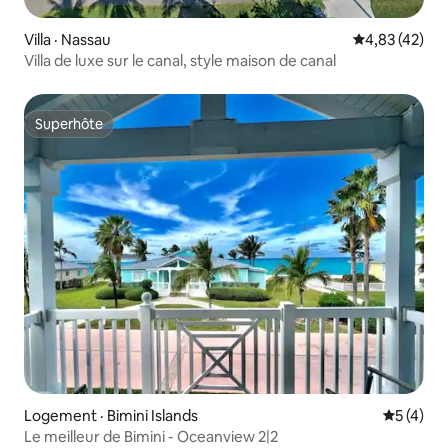
Villa · Nassau
Note moyenne
4,83 (42)
Villa de luxe sur le canal, style maison de canal
Superhôte
Superhôte
Logement · Bimini Islands
Note moy
5 (4)
Le meilleur de Bimini - Oceanview 2|2