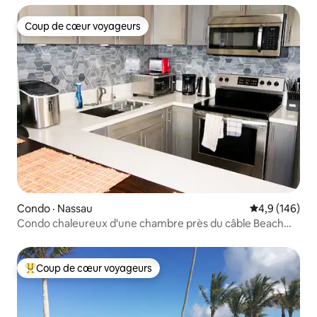
Coup de cœur voyageurs
Coup de cœur voyageurs
Condo · Nassau
Note moyenne
4,9 (146)
Condo chaleureux d'une chambre près du câble Beach
unité 1
Coup de cœur voyageurs
Coup de cœur voyageurs parmi les plus aimés