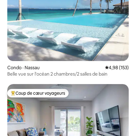
Condo · Nassau
Note moyenne 
4,98 (153)
Belle vue sur l'océan 2 chambres/2 salles de bain
Coup de cœur voyageurs
Coup de cœur voyageurs parmi les plus aimés