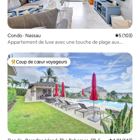
Condo · Nassau
Note moyen
5 (103)
Appartement de luxe avec une touche de plage aux
Bahamas !
Coup de cœur voyageurs
Coup de cœur voyageurs parmi les plus aimés