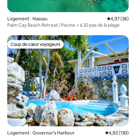
Logement · Nassau
Note moyenne
4,97 (36)
Palm Cay Beach Retreat | Piscine + à 20 pas de la plage
Coup de cœur voyageurs
Coup de cœur voyageurs
Logement · Governor's Harbour
Note moyenne 
4,92 (130)