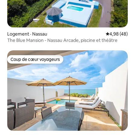
Logement · Nassau
Note moyenne
4,98 (48)
The Blue Mansion - Nassau Arcade, piscine et théâtre
Coup de cœur voyageurs
Coup de cœur voyageurs