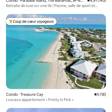
Condo · Paradise Island, The Bahamas, SP-603
Note moyenne 
4,91 (143)
43
Retraite de luxe sur une île | Piscine, salle de sport et
génératrice
Coup de cœur voyageurs
Coup de cœur voyageurs parmi les plus aimés
Condo · Treasure Cay
Note moye
5 (18)
Luxueux appartement « Pretty in Pink »