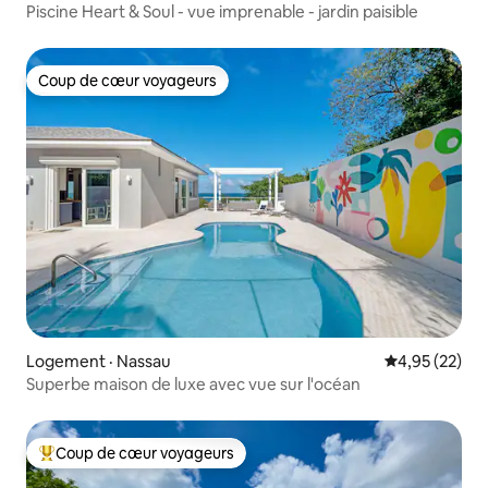
Piscine Heart & Soul - vue imprenable - jardin paisible
Coup de cœur voyageurs
Coup de cœur voyageurs
Logement · Nassau
Note moyenne
4,95 (22)
Superbe maison de luxe avec vue sur l'océan
Coup de cœur voyageurs
Coup de cœur voyageurs parmi les plus aimés