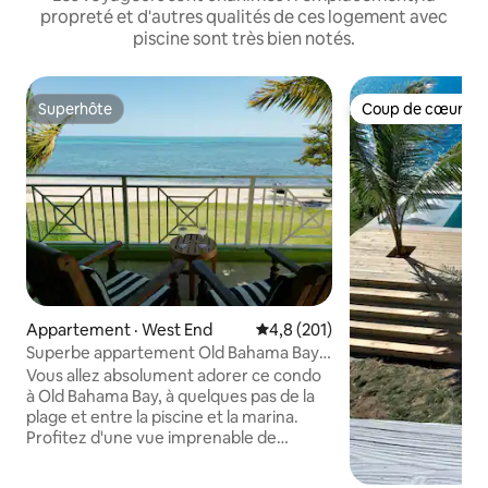
propreté et d'autres qualités de ces logement avec
piscine sont très bien notés.
Superhôte
Coup de cœur vo
Superhôte
Coup de cœur vo
Appartement · West End
Note moyenne de 4,8 sur 5, 2
4,8 (201)
Superbe appartement Old Bahama Bay
parfait pour vous !
Vous allez absolument adorer ce condo
à Old Bahama Bay, à quelques pas de la
plage et entre la piscine et la marina.
Profitez d'une vue imprenable de
l'intérieur ou en vous relaxant sur le
porche. 2 lits Queen Size, climatisation