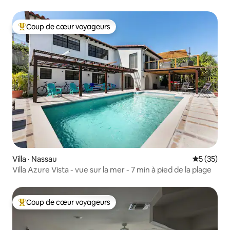
Coup de cœur voyageurs
Coup de cœur voyageurs parmi les plus aimés
Villa · Nassau
Note moye
5 (35)
Villa Azure Vista - vue sur la mer - 7 min à pied de la plage
Coup de cœur voyageurs
Coup de cœur voyageurs parmi les plus aimés