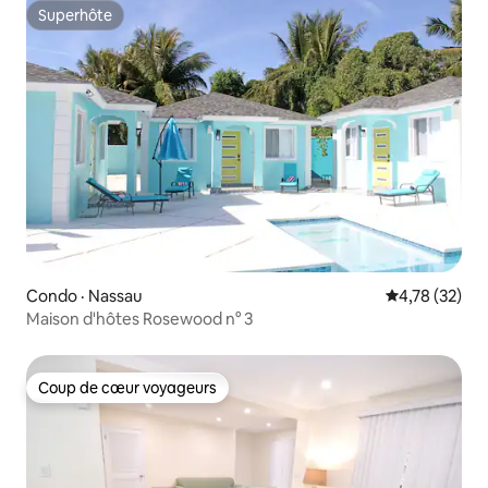
Superhôte
Superhôte
Condo · Nassau
Note moyenne
4,78 (32)
Maison d'hôtes Rosewood n° 3
Coup de cœur voyageurs
Coup de cœur voyageurs