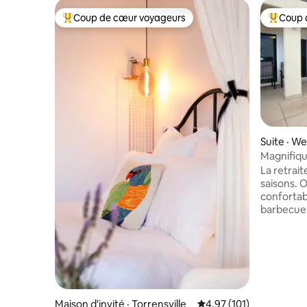
Coup de cœur voyageurs
Coup 
Coup de cœur voyageurs parmi les plus aimés
Coup de 
Suite · W
Magnifiqu
La retrait
saisons. 
confortabl
barbecue.
kayak au 
quelques 
de Tennys
Profitez d
de promen
Idéalemen
quelques m
Maison d'invité · Torrensville
Note moyenne de 4,97 
4,97 (101)