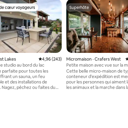
de cœur voyageurs
Superhôte
cœur voyageurs parmi les plus aimés
Superhôte
est Lakes
Note moyenne de 4,96 sur 5, 243 commentai
4,96 (243)
Micromaison · Crafers West
N
e studio au bord du lac
Petite maison avec vue sur la 
dans les collines
e parfaite pour toutes les
Cette belle micro-maison de t
Offrant un sauna, un feu
conteneur d'expédition est mer
e et des installations de
pour les personnes qui aiment l
 Nagez, pêchez ou faites du
les animaux et la marche dans l
large de notre ponton. À
Cette petite maison rustique e
minutes de la plage immaculée
architecturalement conçue et 
on et des dunes de sable.
presque entièrement à partir d
e la baignade, de la pêche ou
matériaux recyclés provenant 
ades le long du sable blanc.
démolitions de maisons. Situé dans un
t situés, nous sommes à
endroit incroyable surplomban
inutes de la ville d'Adélaïde,
grandes pelouses et un étang 
sur 5, 101 commentaires