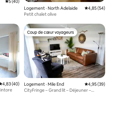
res
Note moyenne de 5 sur 5, 40 commentaires
5 (40)
Logement · North Adelaide
Note moyenne de 4,85
4,85 (54)
Petit chalet olive
Coup de cœur voyageurs
Coup de cœur voyageurs
Note moyenne de 4,83 sur 5, 40 commentaires
4,83 (40)
Logement · Mile End
Note moyenne de 4,95
4,95 (39)
Kintore
CityFringe – Grand lit – Déjeuner –
Stationnement – Restaurants