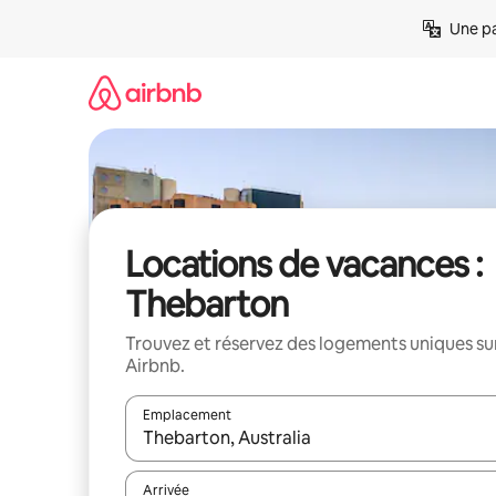
Aller
Une pa
directement
au
contenu
Locations de vacances :
Thebarton
Trouvez et réservez des logements uniques su
Airbnb.
Emplacement
Quand les résultats sont affichés, parcourez-les en 
Arrivée