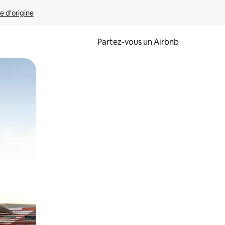
e d'origine
Partez-vous un Airbnb
et en les faisant glisser.