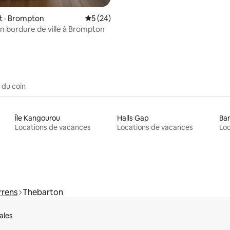
 · Brompton
Note moyenne de 5 sur 5, 24 commentai
5 (24)
n bordure de ville à Brompton
 du coin
Île Kangourou
Halls Gap
Bar
Locations de vacances
Locations de vacances
Loc
rrens
Thebarton
ales