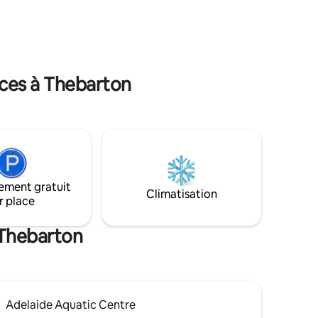
a de nombreux restaurants, hôtels et
tes du
options de plats à emporter et un
tager
supermarché à proximité. Le nouveau
ous
centre aquatique d'Adélaïde avec
ur les
plusieurs piscines, des toboggans
plus élevé
aquatiques et une salle de sport
nces à Thebarton
complète avec des cours de fitness est à
5 minutes à pied.
ement gratuit
Climatisation
r place
 Thebarton
Adelaide Aquatic Centre