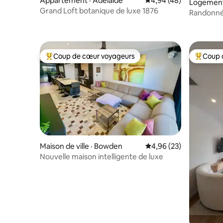
Appartement · Adelaide
Note moyenne de 4,94
4,94 (48)
Logemen
Grand Loft botanique de luxe 1876
Randonnée
vue sur le
Coup de cœur voyageurs
Coup 
Coup de cœur voyageurs parmi les plus aimés
Coup de 
Maison de ville · Bowden
Note moyenne de 4,96
4,96 (23)
Nouvelle maison intelligente de luxe