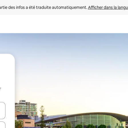
rtie des infos a été traduite automatiquement. 
Afficher dans la langu
r
utilisant les flèches vers le haut et vers le bas, ou en appuyant dessus 