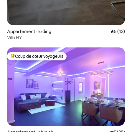
Appartement · Erding
Note moye
5 (43)
Villa HY
Coup de cœur voyageurs
Coup de cœur voyageurs parmi les plus aimés