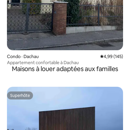
Condo · Dachau
Note moyenne 
4,99 (145)
Appartement confortable à Dachau
Maisons à louer adaptées aux familles
Superhôte
Superhôte