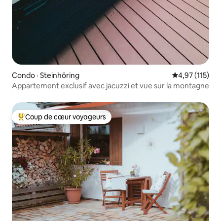
Condo · Steinhöring
Note moyenne 
4,97 (115)
Appartement exclusif avec jacuzzi et vue sur la montagne
Coup de cœur voyageurs
Coup de cœur voyageurs parmi les plus aimés