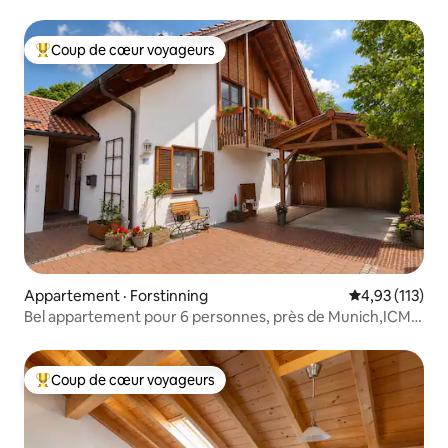
une maison jumelée dans un endroit calme
Coup de cœur voyageurs
Coup de cœur voyageurs parmi les plus aimés
Appartement · Forstinning
Note moyenne 
4,93 (113)
Bel appartement pour 6 personnes, près de Munich,ICM,
MUC, Therme
Coup de cœur voyageurs
Coup de cœur voyageurs parmi les plus aimés