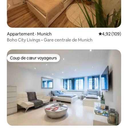
Appartement · Munich
Note moyenne 
4,92 (109)
Boho City Livings • Gare centrale de Munich
Coup de cœur voyageurs
Coup de cœur voyageurs