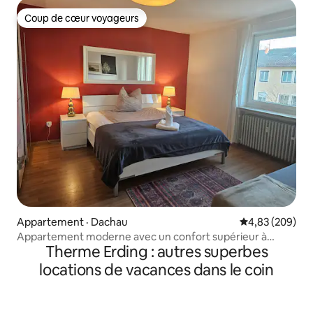
Coup de cœur voyageurs
Coup de cœur voyageurs
Appartement · Dachau
Note moyenne 
4,83 (209)
Appartement moderne avec un confort supérieur à
Therme Erding : autres superbes
proximité de Munich
locations de vacances dans le coin