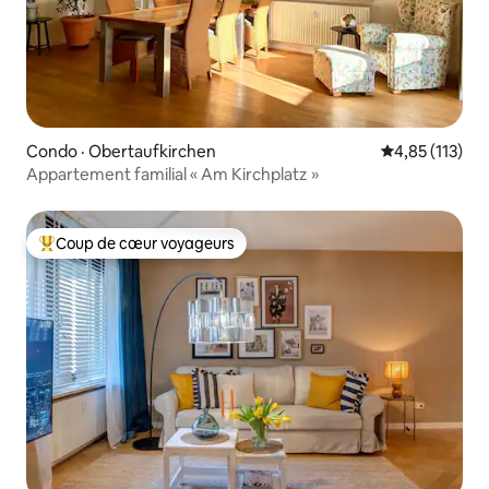
Condo · Obertaufkirchen
Note moyenne 
4,85 (113)
Appartement familial « Am Kirchplatz »
Coup de cœur voyageurs
Coup de cœur voyageurs parmi les plus aimés