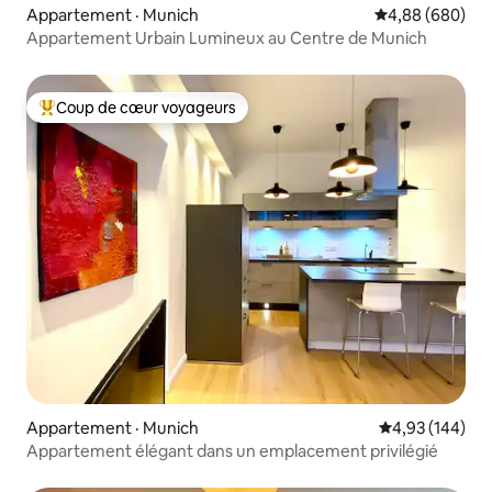
Appartement · Munich
Note moyenne d
4,88 (680)
Appartement Urbain Lumineux au Centre de Munich
Coup de cœur voyageurs
Coup de cœur voyageurs parmi les plus aimés
Appartement · Munich
Note moyenne 
4,93 (144)
Appartement élégant dans un emplacement privilégié