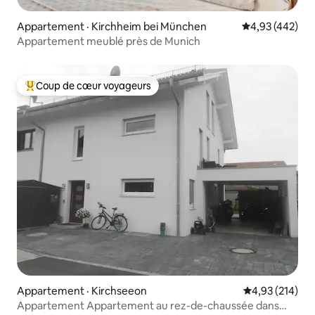
Appartement · Kirchheim bei München
Note moyenne 
4,93 (442)
Appartement meublé près de Munich
Coup de cœur voyageurs
Coup de cœur voyageurs parmi les plus aimés
Appartement · Kirchseeon
Note moyenne 
4,93 (214)
Appartement Appartement au rez-de-chaussée dans