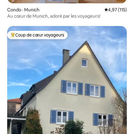
Condo · Munich
Note moyenne 
4,97 (115)
Au cœur de Munich, adoré par les voyageurs!
Coup de cœur voyageurs
Coup de cœur voyageurs parmi les plus aimés