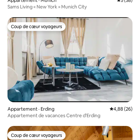
Appartement · Munich
Note moye
5 (38)
Sams Living « New York » Munich City
Coup de cœur voyageurs
Coup de cœur voyageurs
Appartement · Erding
Note moyenne
4,88 (26)
Appartement de vacances Centre d'Erding
Coup de cœur voyageurs
Coup de cœur voyageurs