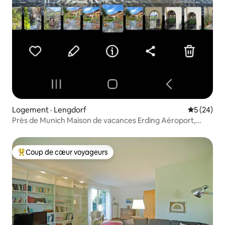
Logement · Lengdorf
Note moye
5 (24)
Près de Munich Maison de vacances Erding Aéroport,
foire
Coup de cœur voyageurs
Coup de cœur voyageurs parmi les plus aimés