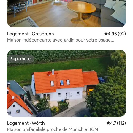
Logement · Grasbrunn
Note moyenne
4,96 (92)
Maison indépendante avec jardin pour votre usage
exclusif !
Superhôte
Superhôte
Logement · Wörth
Note moyenne
4,7 (112)
Maison unifamiliale proche de Munich et ICM