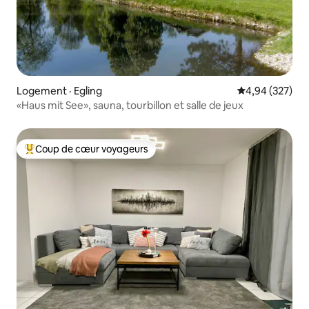
Logement · Egling
Note moyenne 
4,94 (327)
«Haus mit See», sauna, tourbillon et salle de jeux
Coup de cœur voyageurs
Coup de cœur voyageurs parmi les plus aimés