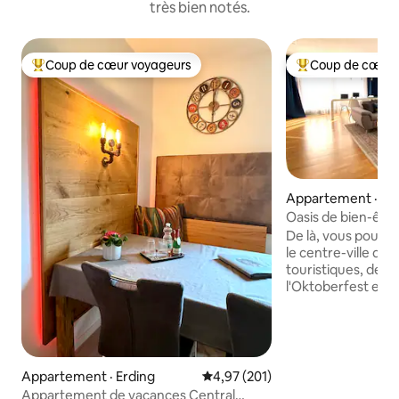
très bien notés.
Coup de cœur voyageurs
Coup de cœur 
Coup de cœur voyageurs parmi les plus aimés
Coup de cœur voy
Appartement · Ma
n
Oasis de bien-être
coucher près de 
De là, vous pouvez
le centre-ville de 
touristiques, des e
l'Oktoberfest en S
voiture en env. 30 min. La vill
(concerts et salon
L'Allianz Arena es
facilement accessi
en commun. Pour d
Appartement · Erding
Note moyenne de 4,97 sur 5, 2
4,97 (201)
nous recommandon
Appartement de vacances Central