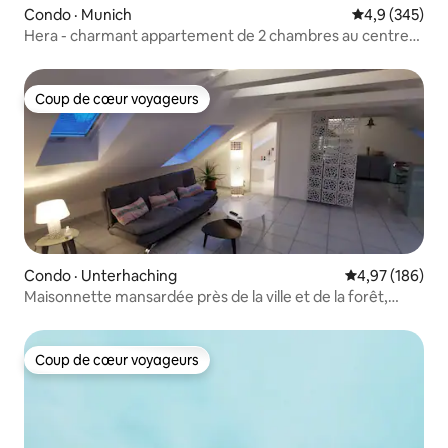
Condo · Munich
Note moyenne
4,9 (345)
Hera - charmant appartement de 2 chambres au centre-
ville
Coup de cœur voyageurs
Coup de cœur voyageurs
Condo · Unterhaching
Note moyenne 
4,97 (186)
Maisonnette mansardée près de la ville et de la forêt,
climat
Coup de cœur voyageurs
Coup de cœur voyageurs