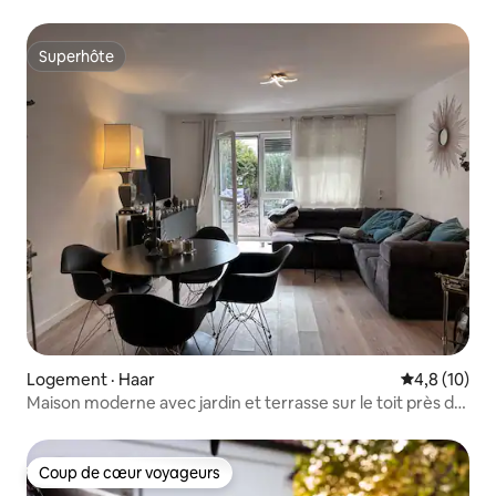
Superhôte
Superhôte
Logement · Haar
Note moyenn
4,8 (10)
Maison moderne avec jardin et terrasse sur le toit près du
parc des expositions
Coup de cœur voyageurs
Coup de cœur voyageurs