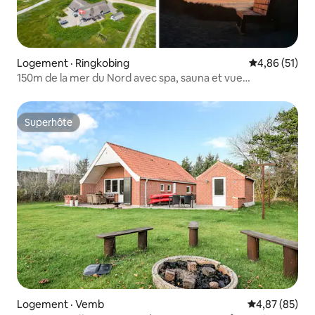
Logement · Ringkobing
Note moyenne
4,86 (51)
150m de la mer du Nord avec spa, sauna et vue
imprenable
Superhôte
Superhôte
Logement · Vemb
Note moyenne
4,87 (85)