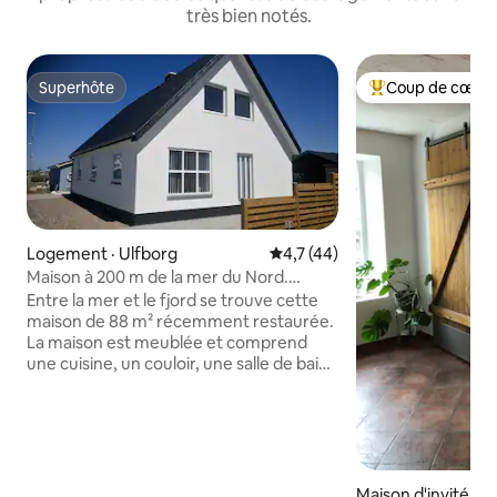
très bien notés.
Superhôte
Coup de cœur 
Superhôte
Coup de cœur voy
Logement · Ulfborg
Note moyenne de 4,7 sur 5, 
4,7 (44)
Maison à 200 m de la mer du Nord.
Nettoyage final inclus !
Entre la mer et le fjord se trouve cette
maison de 88 m² récemment restaurée.
La maison est meublée et comprend
une cuisine, un couloir, une salle de bain,
un grand salon, deux chambres à
coucher avec lits doubles, ainsi qu'une
chambre avec un lit simple. À noter : une
chambre est communicante avec une
chambre double. Wi-Fi gratuit. Les
voyageurs doivent apporter leur propre
Maison d'invité · 