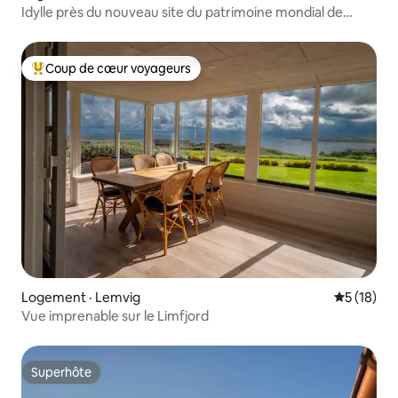
Idylle près du nouveau site du patrimoine mondial de
l'UNESCO
Coup de cœur voyageurs
Coup de cœur voyageurs parmi les plus aimés
Logement · Lemvig
Note moye
5 (18)
Vue imprenable sur le Limfjord
Superhôte
Superhôte