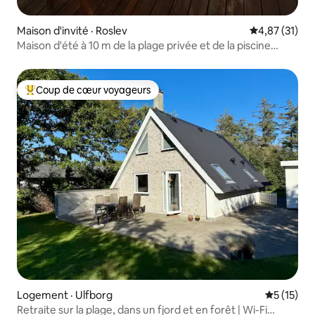
Maison d'invité · Roslev
Note moyenne
4,87 (31)
Maison d'été à 10 m de la plage privée et de la piscine
sauvage
Coup de cœur voyageurs
Coup de cœur voyageurs parmi les plus aimés
Logement · Ulfborg
Note moye
5 (15)
Retraite sur la plage, dans un fjord et en forêt | Wi-Fi