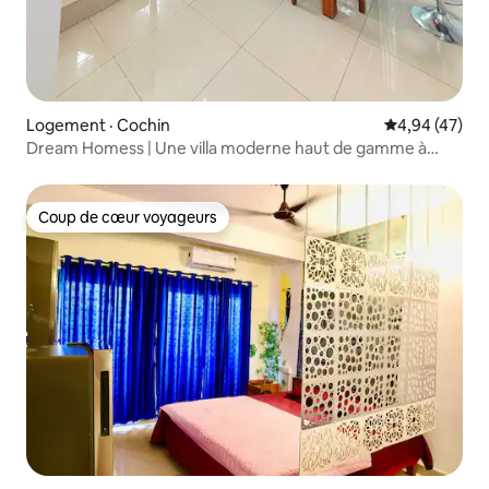
Logement · Cochin
Note moyenne
4,94 (47)
Dream Homess | Une villa moderne haut de gamme à
Kakkanad
Coup de cœur voyageurs
Coup de cœur voyageurs