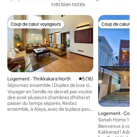
très bien notés.
Coup de cœur voyageurs
Coup de cœur vo
Coup de cœur voyageurs
Coup de cœur vo
Logement · Thrikkakara North
Note moyenne de 5 sur 5, 
5 (16)
Séjournez ensemble | Duplex de luxe de
6 000 pieds carrés avec 4 chambres
Voyager en famille ne devrait pas vouloir
dire avoir plusieurs chambres d'hôtel et
passer du temps séparés. Restez
ensemble, à Alaya, avec de la place pour
Logement · Cochi
vous étendre et profiter de la
Sonish Home 1 Prè
compagnie des autres. Notre luxueux
Wonderla, 6 perso
Bienvenue à votre
duplex de 4 chambres et 6 000 pieds
salon
Kakkanad ! Adapt
carrés comprend 5 salles de bain, un