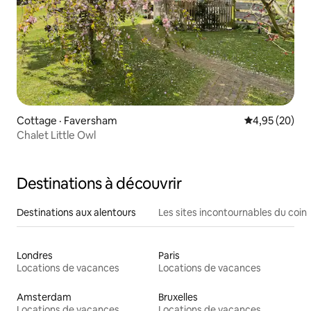
Cottage · Faversham
Note moyenne
4,95 (20)
Chalet Little Owl
Destinations à découvrir
Destinations aux alentours
Les sites incontournables du coin
Londres
Paris
Locations de vacances
Locations de vacances
Amsterdam
Bruxelles
Locations de vacances
Locations de vacances