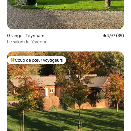
Grange · Teynham
Note moyenne
4,97 (39)
Le salon de l'évêque
Coup de cœur voyageurs
Coup de cœur voyageurs parmi les plus aimés