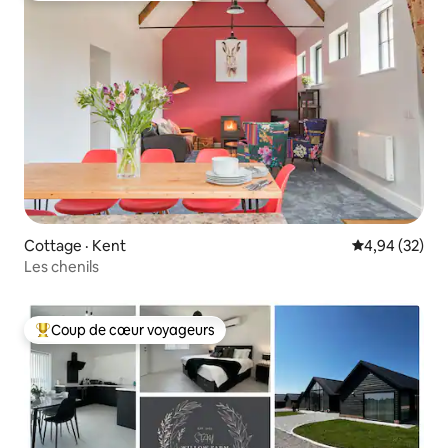
Cottage · Kent
Note moyenne
4,94 (32)
Les chenils
Coup de cœur voyageurs
Coup de cœur voyageurs parmi les plus aimés