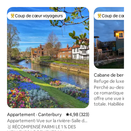
Coup de cœur voyageurs
Coup de cœur 
Coup de cœur voyageurs parmi les plus aimés
Coup de cœur voy
Cabane de berger 
Refuge de luxe ro
sur le coucher du s
Perché au-dessus d
ce romantique et 
offre une vue impr
totale. Habillée de
intemporelles et de
Appartement · Canterbury
Note moyenne de 4,98 sur 5, 3
4,98 (323)
est dotée d'un so
de canard, d'un poê
Appartement-Vue sur la rivière-Salle de
peignoirs et de pa
bain privé
🥇 RÉCOMPENSÉ PARMI LE 1 % DES