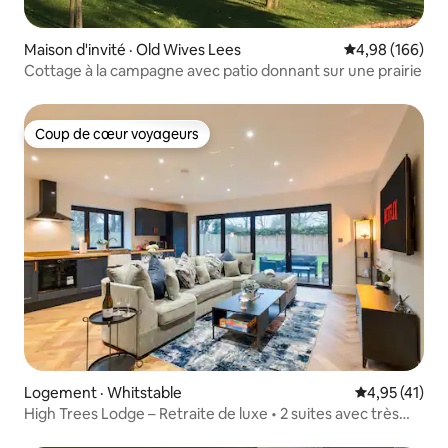
Maison d'invité · Old Wives Lees
Note moyenne 
4,98 (166)
Cottage à la campagne avec patio donnant sur une prairie
Coup de cœur voyageurs
Coup de cœur voyageurs
Logement · Whitstable
Note moyenne
4,95 (41)
High Trees Lodge – Retraite de luxe • 2 suites avec très
grand lit