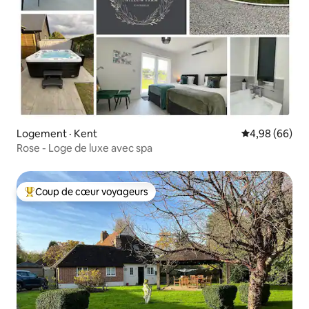
Logement · Kent
Note moyenne
4,98 (66)
Rose - Loge de luxe avec spa
Coup de cœur voyageurs
Coup de cœur voyageurs parmi les plus aimés