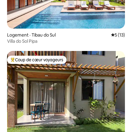
Logement · Tibau do Sul
Note moye
5 (13)
Villa do Sol Pipa
Coup de cœur voyageurs
Coup de cœur voyageurs parmi les plus aimés