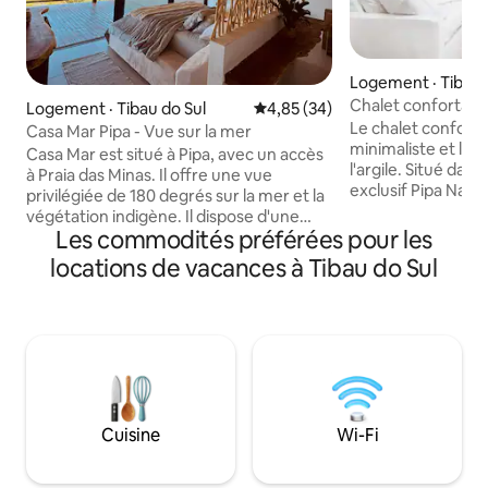
Logement · Tibau 
Chalet confortabl
Logement · Tibau do Sul
Note moyenne de 4,85 sur 5, 
4,85 (34)
exclusif menant à 
Le chalet confortab
Casa Mar Pipa - Vue sur la mer
minimaliste et le 
Casa Mar est situé à Pipa, avec un accès
l'argile. Situé da
à Praia das Minas. Il offre une vue
exclusif Pipa Nature
privilégiée de 180 degrés sur la mer et la
et la sécurité 24 h
végétation indigène. Il dispose d'une
qui veulent la tranq
Les commodités préférées pour les
piscine et d'un espace gastronomique,
trouve un sentier 
de 2 suites avec vue sur la mer, de la
locations de vacances à Tibau do Sul
traverse une rése
climatisation., lits King size, linge de
forêt atlantique.
maison haut de gamme. 1 salle de bain
directement à Pra
sociale. Salon avec télévision de 65 po,
pour son infrastru
environnement intégré avec salle à
fréquentes visites
manger et cuisine équipée. Services
retraite idéale po
supplémentaires externalisés : chef,
recherchent un co
massage, déjeuner. REMARQUE :
plein contact avec
Lorsque la location est pour 1 couple,
Cuisine
Wi-Fi
nous avons 1 suite ouverte. La maison ne
sera PAS partagée avec d'autres
voyageurs.