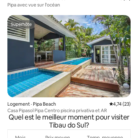
Pipa avec vue sur l'océan
Superhôte
Superhôte
Logement · Pipa Beach
Note moyenne
4,74 (23)
Casa Pipasol Pipa Centro piscina privativa et AR
Quel est le meilleur moment pour visiter
Tibau do Sul?
Mois
Prix moyen
Temp. moyenne