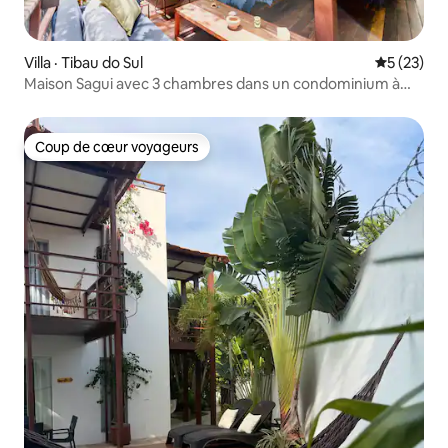
Villa · Tibau do Sul
Note moye
5 (23)
Maison Sagui avec 3 chambres dans un condominium à
Pipa
Coup de cœur voyageurs
Coup de cœur voyageurs