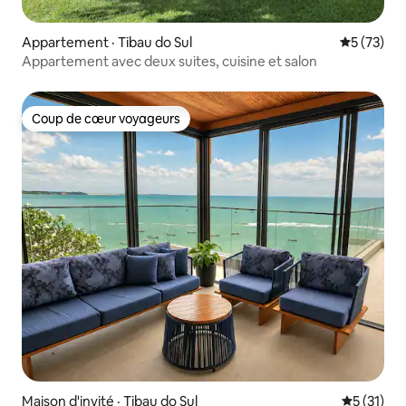
Appartement · Tibau do Sul
Note moye
5 (73)
Appartement avec deux suites, cuisine et salon
Coup de cœur voyageurs
Coup de cœur voyageurs
Maison d'invité · Tibau do Sul
Note moye
5 (31)