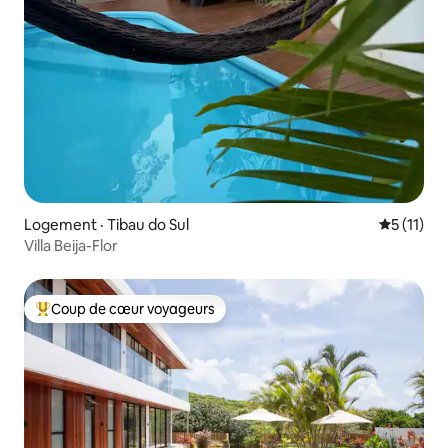
Logement · Tibau do Sul
Note moye
5 (11)
Villa Beija-Flor
Coup de cœur voyageurs
Coup de cœur voyageurs parmi les plus aimés