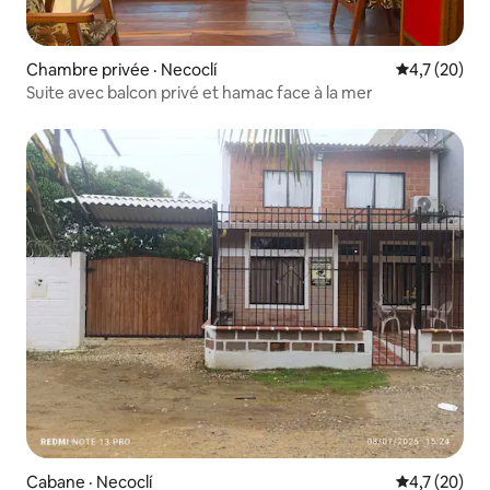
Chambre privée · Necoclí
Note moyenn
4,7 (20)
Suite avec balcon privé et hamac face à la mer
Cabane · Necoclí
Note moyenn
4,7 (20)