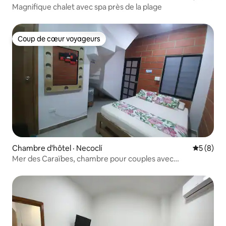
Magnifique chalet avec spa près de la plage
Coup de cœur voyageurs
Coup de cœur voyageurs
Chambre d'hôtel · Necoclí
Note moy
5 (8)
Mer des Caraïbes, chambre pour couples avec
climatisation et Wi-Fi