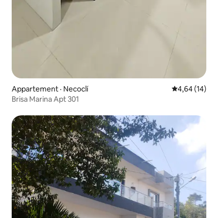
Appartement · Necoclí
Note moyenne
4,64 (14)
Brisa Marina Apt 301