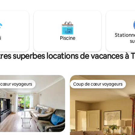
baignoire à remous et un chauf
porte-vélos. Seulement 1 unité
sol. Canapé relaxant dans l'espace
priété, vous serez
principal avec télévision à écran
ement isolé et l'intimité est
Wi-Fi dans tout l'établissement.
e.
Chauffage au sol partout. Gra
fenêtres à la française donnant
Stationn
i
Piscine
verger.
su
res superbes locations de vacances à T
 cœur voyageurs
Coup de cœur voyageurs
 cœur voyageurs
Coup de cœur voyageurs