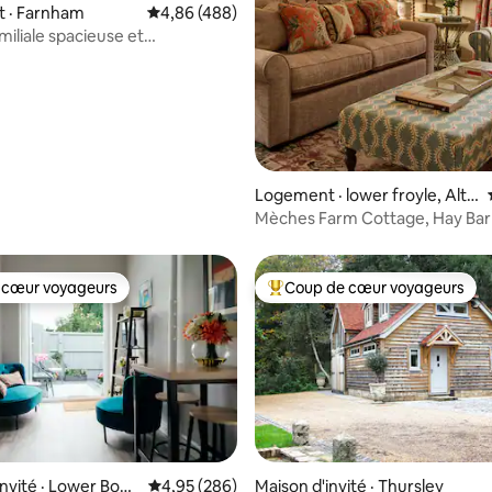
 · Farnham
Note moyenne de 4,86 sur 5, 488 commentai
4,86 (488)
miliale spacieuse et
sur 5, 149 commentaires
ment gratuit
Logement · lower froyle, Alto
n, Hampshire
Mèches Farm Cottage, Hay Ba
 cœur voyageurs
Coup de cœur voyageurs
 cœur voyageurs
Coup de cœur voyageurs parmi 
invité · Lower Bour
Note moyenne de 4,95 sur 5, 286 commentai
4,95 (286)
Maison d'invité · Thursley
 sur 5, 91 commentaires