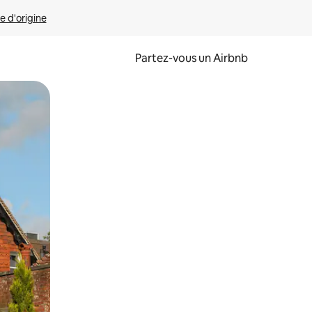
e d'origine
Partez-vous un Airbnb
et en les faisant glisser.