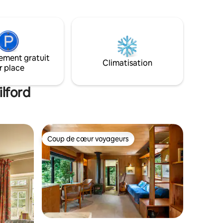
grande salle d'eau et des toilettes à
fage au
chasse d'eau, un poêle à bois, une
grande terrasse où vous pourrez
 plat et
manger en plein air ou profiter de votre
propre jacuzzi privé.
ndes
 sur un
ement gratuit
Climatisation
r place
ilford
Coup de cœur voyageurs
Coup de cœur voyageurs