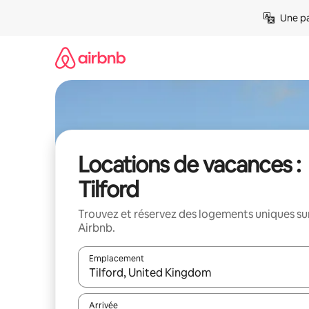
Aller
Une pa
directement
au
contenu
Locations de vacances :
Tilford
Trouvez et réservez des logements uniques su
Airbnb.
Emplacement
Quand les résultats sont affichés, parcourez-les en 
Arrivée