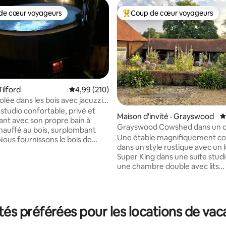
de cœur voyageurs
Coup de cœur voyageurs
cœur voyageurs parmi les plus aimés
Coup de cœur voyageurs parmi 
Tilford
Note moyenne de 4,99 sur 5, 210 commentai
4,99 (210)
lée dans les bois avec jacuzzi
u bois
studio confortable, privé et
Maison d'invité · Grayswood
N
nt avec son propre bain à
Grayswood Cowshed dans un 
auffé au bois, surplombant
magnifique
Une étable magnifiquement co
dans un style rustique avec un l
et le chauffons pour l'arrivée.
sur 5, 404 commentaires
Super King dans une suite stud
 est bien équipée, nous
une chambre double avec lits
ns un pack de petit-déjeuner et
superposés supplémentaire pou
 du café, ainsi que quelques
quatre personnes supplémentair
. Nous nous ferons un plaisir de
studio dispose d'une cuisine a
r à organiser une fête
avec plaque de cuisson et four
euse à air dans
s préférées pour les locations de vaca
cuisiner. Salle de bain bien équipée
e et barbecue Weber à gaz
comprenant une douche puissa
e. Apportez vos vélos, nous