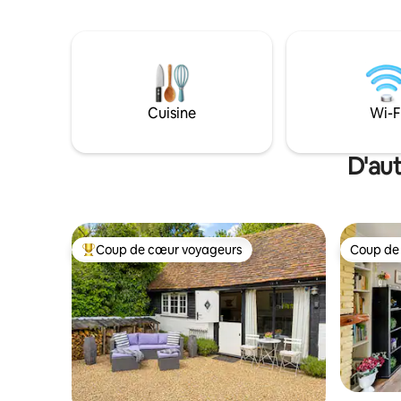
ni tente à proximité. Une escapade pour
avons un 
adultes très prisée pour les demandes en
sur la pro
mariage, les anniversaires de mariage,
confortabl
les anniversaires et les lunes de miel –
respecté
nous pouvons également décorer pour
votre arrivée ✨ L'endroit idéal pour se
détendre et se ressourcer dans un cadre
Cuisine
Wi-F
naturel paisible. Idéal pour les couples ou
les amis. Pas de bébés, d'enfants ou
d'animaux de compagnie.
D'aut
Coup de cœur voyageurs
Coup de
Coup de cœur voyageurs parmi les plus aimés
Coup de