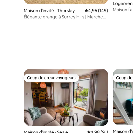
Logement
Maison fa
Maison d'invité · Thursley
Note moyenne de 4,95 
4,95 (149)
stationne
Élégante grange à Surrey Hills | Marches,
pubs et plein air
Coup de cœur voyageurs
Coup de
Coup de cœur voyageurs
Coup de
Maison d'
Maison d'invité · Seale
Note moyenne de 4,98
4,98 (91)