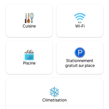
stationnement pour jusqu'à 4 voitures,
vous serez à quel
offrant sécurité et confort à tous les
restaurants, des 
invités. C'est une propriété privée, isolée
principaux points d'
et calme, idéale pour ceux qui
Idéal pour les cadr
recherchent de l'espace, du confort et
voyageurs.
de la liberté.
Cuisine
Wi-Fi
Stationnement
Piscine
gratuit sur place
Climatisation