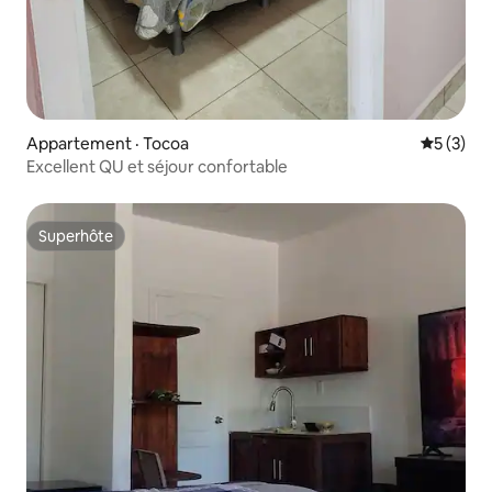
Appartement · Tocoa
Note moy
5 (3)
Excellent QU et séjour confortable
Superhôte
Superhôte