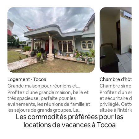
Logement · Tocoa
Chambre d'hôtel ·
Grande maison pour réunions et
Chambre simple po
événements
San Patricio
Profitez d'une grande maison, belle et
Profitez d'un séjo
très spacieuse, parfaite pour les
et sécuritaire da
événements, les réunions de famille et
privilégié. Cette 
les séjours de grands groupes. La
située à l'intérieur
Les commodités préférées pour les
propriété dispose de 6 chambres
dispose d'une réce
confortables, idéales pour accueillir
de sécurité 24 heu
locations de vacances à Tocoa
plusieurs personnes dans un confort
tranquillité d'espr
total. Comprend un grand garage avec
accès à l'aire de r