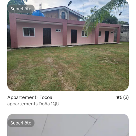
Superhôte
Superhôte
Appartement · Tocoa
Note moy
5 (3)
appartements Doña 1QU
Superhôte
Superhôte