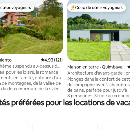
 cœur voyageurs
Coup de cœur voyageurs
 cœur voyageurs
Coup de cœur voyageurs parmi 
5 sur 5, 7 commentaires
alento
Note moyenne de 4,93 sur 5, 121 commentai
4,93 (121)
ohème suspendu au-dessus de
Maison en terre · Quimbaya
N
de Cocora
al pour les loisirs, la romance
Architecture d'avant-garde : p
ments en famille, entouré d'un
Coffee Park
Plongez dans le confort de cet
de montagnes, de la vallée de
de campagne avec 2 chambres e
 du doux murmure de la rivière
de bains, parfaite pour jusqu'à
800 mètres de Salento sur un
8 personnes. Située au cœur de
'un hectare et avec 350 m²
s préférées pour les locations de vac
caféière de Colombie, à quelq
s sur une colline entourée de
minutes du Parque del Café et
a maison dispose de 5 chambres,
Panaca. Profitez de moments
 bains, 2 salons, 2 salles à
inoubliables avec une vue impr
ne cuisine entièrement
la forêt. ✔ Logement entier
une terrasse et un belvédère
exclusivement pour vous Desi