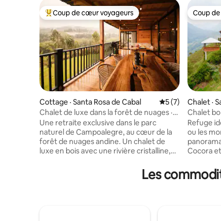
Coup de cœur voyageurs
Coup de
Coup de cœur voyageurs parmi les plus aimés
Coup de
Cottage · Santa Rosa de Cabal
Note moyenne de 
5 (7)
Chalet · S
Chalet de luxe dans la forêt de nuages ·
Chalet b
Observation des oiseaux · Rivière
la vallée 
Une retraite exclusive dans le parc
Refuge idé
naturel de Campoalegre, au cœur de la
ou les mo
forêt de nuages andine. Un chalet de
panorama 
luxe en bois avec une rivière cristalline,
Cocora et
des sentiers écologiques, des animaux
Située à 
de ferme et l'observation des oiseaux au
terrain d
Les commodité
lever du soleil parmi plus de 300 espèces
construit
d'oiseaux répertoriées. Vous n'arrivez
nature, l
pas dans un logement de location : vous
4 salles de
arrivez chez vous au milieu des arbres,
manger, u
accueilli comme un membre de la famille,
équipée, 