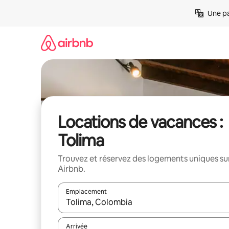
Aller
Une pa
directement
au
contenu
Locations de vacances :
Tolima
Trouvez et réservez des logements uniques su
Airbnb.
Emplacement
Quand les résultats sont affichés, parcourez-les en 
Arrivée