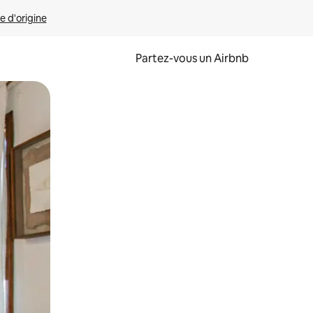
e d'origine
Partez-vous un Airbnb
et en les faisant glisser.