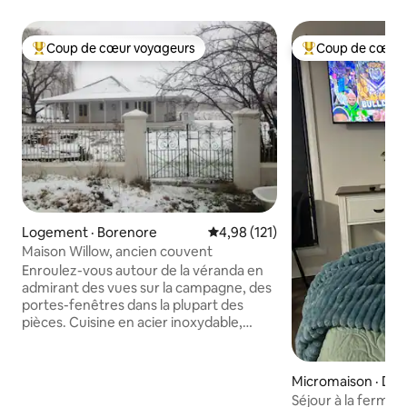
Coup de cœur voyageurs
Coup de cœur 
Coup de cœur voyageurs parmi les plus aimés
Coup de cœur voy
Logement · Borenore
Note moyenne de 4,98 sur 5, 1
4,98 (121)
Maison Willow, ancien couvent
Enroulez-vous autour de la véranda en
admirant des vues sur la campagne, des
portes-fenêtres dans la plupart des
pièces. Cuisine en acier inoxydable,
larges vieilles planches de sol. Hauts
plafonds. À dix minutes d'Orange et à
proximité des vignobles et des
Micromaison · Du
producteurs alimentaires locaux. Nous
Séjour à la ferme