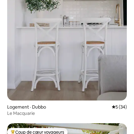
Logement · Dubbo
Note moye
5 (34)
Le Macquarie
Coup de cœur voyageurs