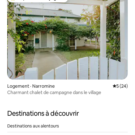
Coup de cœur voyageurs parmi les plus aimés
Logement · Narromine
Note moye
5 (24)
Charmant chalet de campagne dans le village
Destinations à découvrir
Destinations aux alentours