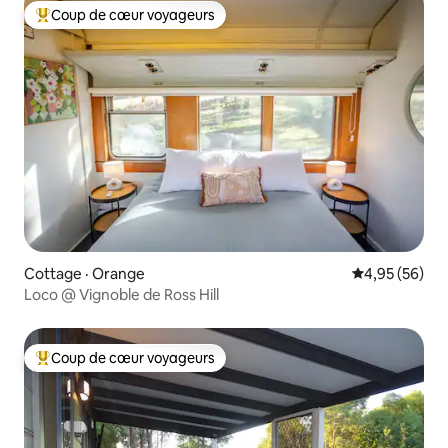
Coup de cœur voyageurs
Coup de cœur voyageurs parmi les plus aimés
Cottage · Orange
Note moyenne
4,95 (56)
Loco @ Vignoble de Ross Hill
Coup de cœur voyageurs
Coup de cœur voyageurs parmi les plus aimés