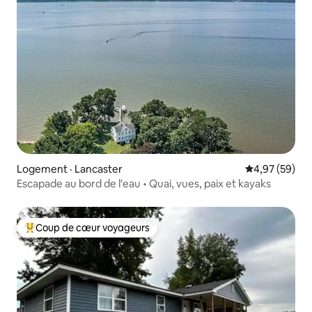
Logement · Lancaster
Note moyenne
4,97 (59)
Escapade au bord de l'eau • Quai, vues, paix et kayaks
Coup de cœur voyageurs
Coup de cœur voyageurs parmi les plus aimés