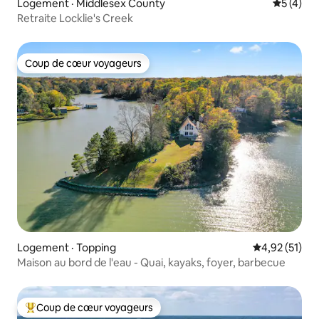
Logement · Middlesex County
Note moy
5 (4)
Retraite Locklie's Creek
Coup de cœur voyageurs
Coup de cœur voyageurs
Logement · Topping
Note moyenne
4,92 (51)
Maison au bord de l'eau - Quai, kayaks, foyer, barbecue
Coup de cœur voyageurs
Coup de cœur voyageurs parmi les plus aimés