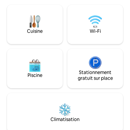
boutiques et les restaurants du quartier.
à proximité. Amene
Profitez d'un dîner au coucher du soleil
aventure NNK inoubliab
dans les restaurants fluviaux à
Retreat est un end
proximité ; mangez des huîtres ! Proche
tout. Profitez d'un
de Tides Inn. Télévision par câble haut de
nous ne jugeons p
gamme, Wi-Fi haut débit pour votre
que vous êtes ici. Suivez-nous sur IG :
Cuisine
Wi-Fi
confort. Remarque : AUCUN ANIMAL,
roseretreatva Taxe
interdiction de fumer, aucune fête
n° 500
autorisée.
Stationnement
Piscine
gratuit sur place
Climatisation