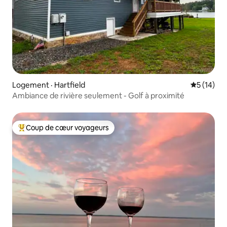
Logement · Hartfield
Note moye
5 (14)
Ambiance de rivière seulement - Golf à proximité
Coup de cœur voyageurs
Coup de cœur voyageurs parmi les plus aimés