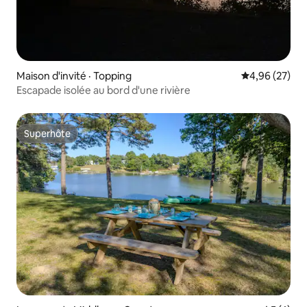
Maison d'invité · Topping
Note moyenne
4,96 (27)
Escapade isolée au bord d'une rivière
Superhôte
Superhôte