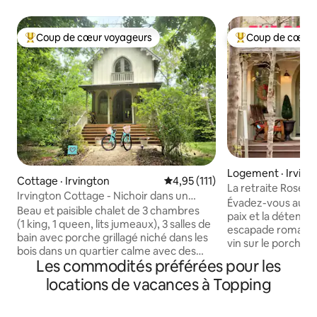
Coup de cœur voyageurs
Coup de cœur 
Coup de cœur voyageurs parmi les plus aimés
Coup de cœur voy
Logement · Irving
Cottage · Irvington
Note moyenne de 4,95 sur 5, 1
4,95 (111)
La retraite Rosé :
Irvington Cottage - Nichoir dans un
piscine – DÉTEN
Évadez-vous au Ro
vignoble
Beau et paisible chalet de 3 chambres
paix et la détente.
(1 king, 1 queen, lits jumeaux), 3 salles de
escapade romanti
bain avec porche grillagé niché dans les
vin sur le porche 
bois dans un quartier calme avec des
au bord de la pisci
Les commodités préférées pour les
sentiers naturels et un quai. Escapade
naviguez sur les v
parfaite pour les adultes/la famille.
locations de vacances à Topping
kayak et flânez ju
Marchez ou faites du vélo jusqu'à la
restaurants/comm
charmante ville d'Irvington. Explorez les
huîtres locales et 