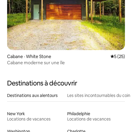
Cabane · White Stone
Note moye
5 (25)
Cabane moderne sur une île
Destinations à découvrir
Destinations aux alentours
Les sites incontournables du coin
New York
Philadelphie
Locations de vacances
Locations de vacances
Washington
Charlotte