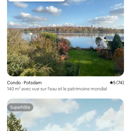
Condo · Potsdam
Note moye
5 (74)
140 m² avec vue sur l'eau et le patrimoine mondial
Superhôte
Superhôte