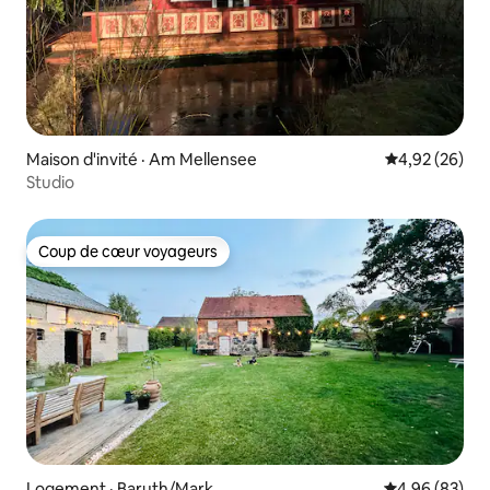
Maison d'invité · Am Mellensee
Note moyenne
4,92 (26)
Studio
Coup de cœur voyageurs
Coup de cœur voyageurs
Logement · Baruth/Mark
Note moyenne
4,96 (83)