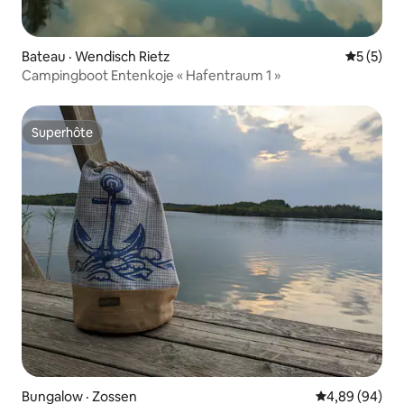
Bateau · Wendisch Rietz
Note moy
5 (5)
Campingboot Entenkoje « Hafentraum 1 »
Superhôte
Superhôte
Bungalow · Zossen
Note moyenne
4,89 (94)