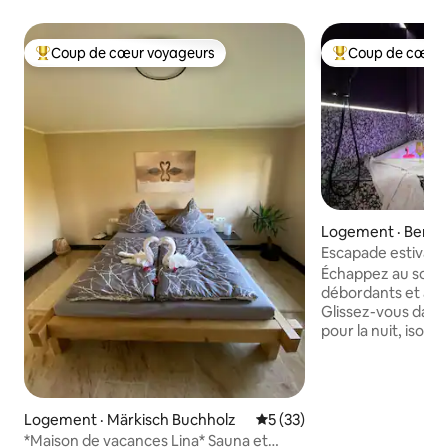
Coup de cœur voyageurs
Coup de cœur 
Coup de cœur voyageurs parmi les plus aimés
Coup de cœur voy
Logement · Berlin
Escapade estivale 
spa privée à Kreu
Échappez au soleil 
débordants et aux
Glissez-vous dans 
pour la nuit, isolé 
l'été. Plongez dan
rafraîchissantes e
votre spa privé de 1,8
d'intimité absolue
Logement · Märkisch Buchholz
Note moyenne de 5 sur 5, 
5 (33)
derrière des ridea
*Maison de vacances Lina* Sauna et
des paysages lumi