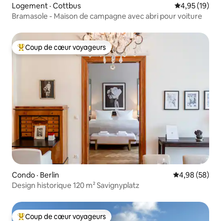
Logement · Cottbus
Note moyenne
4,95 (19)
Bramasole - Maison de campagne avec abri pour voiture
Coup de cœur voyageurs
Coup de cœur voyageurs parmi les plus aimés
Condo · Berlin
Note moyenne
4,98 (58)
Design historique 120 m² Savignyplatz
Coup de cœur voyageurs
Coup de cœur voyageurs parmi les plus aimés