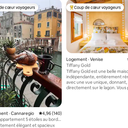
de cœur voyageurs
Coup de cœur voyageurs
cœur voyageurs parmi les plus aimés
Coup de cœur voyageurs parmi 
 sur 5, 72 commentaires
Logement · Venise
Tiffany Gold
Tiffany Gold est une belle mai
indépendante, entièrement r
avec une vue unique, donnant,
directement sur le lagon. Vous
profiter de couchers de soleil à
souffle depuis votre chambre. E
structurée sur deux étages : a
chaussée cuisine et canapé lit
ent · Cannaregio
Note moyenne de 4,96 sur 5, 140 commentai
4,96 (140)
confortable pour une personne
ppartement 5 étoiles au bord
premier étage une belle chamb
très élégant !
tement élégant et spacieux
avec salle de bain. Toute la mai