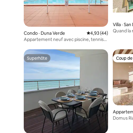
Villa · Sa
Quand la 
Condo · Duna Verde
Note moyenne de 4,93
4,93 (44)
Appartement neuf avec piscine, tennis
et padel
Superhôte
Coup de
Superhôte
Coup de
Appartem
Domus Ria
Grand Ca