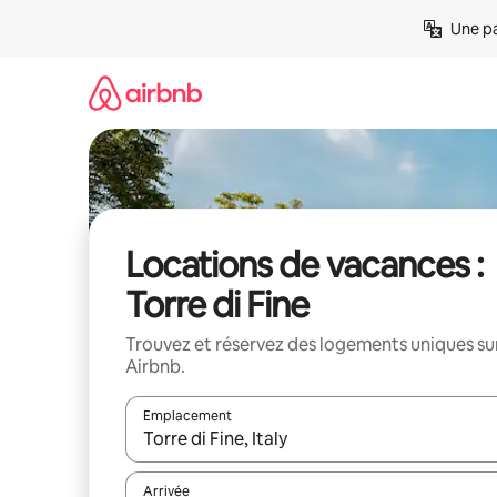
Aller
Une pa
directement
au
contenu
Locations de vacances :
Torre di Fine
Trouvez et réservez des logements uniques su
Airbnb.
Emplacement
Quand les résultats sont affichés, parcourez-les en 
Arrivée