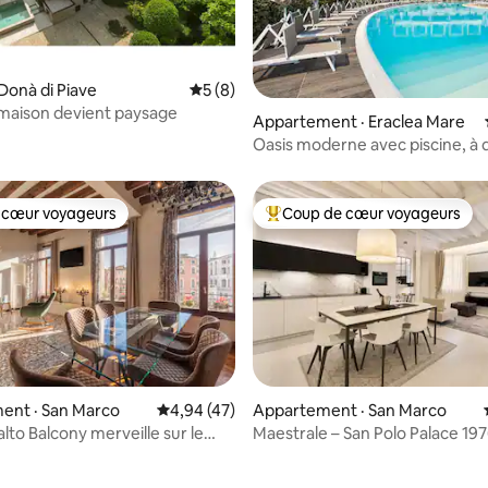
n Donà di Piave
Note moyenne de 5 sur 5, 8 commentai
5 (8)
maison devient paysage
 sur 5, 44 commentaires
Appartement · Eraclea Mare
Oasis moderne avec piscine, à
pas de la mer
 cœur voyageurs
Coup de cœur voyageurs
 cœur voyageurs
Coup de cœur voyageurs parmi 
ent · San Marco
Note moyenne de 4,94 sur 5, 47 commentai
4,94 (47)
Appartement · San Marco
lto Balcony merveille sur le
Maestrale – San Polo Palace 19
nal