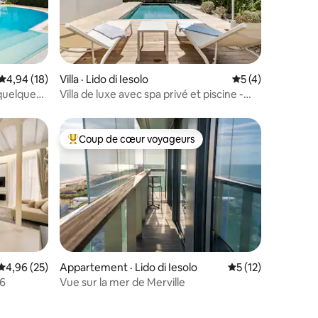
res
Note moyenne de 4,94 sur 5, 18 commentaires
4,94 (18)
Villa · Lido di Iesolo
Note moyenne de 
5 (4)
 quelques
Villa de luxe avec spa privé et piscine -
Jesolo
Coup de cœur voyageurs
les plus aimés
Coup de cœur voyageurs parmi les plus aimés
res
Note moyenne de 4,96 sur 5, 25 commentaires
4,96 (25)
Appartement · Lido di Iesolo
Note moyenne de 
5 (12)
76
Vue sur la mer de Merville