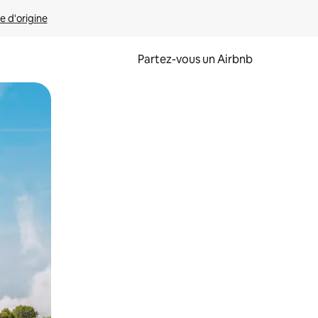
e d'origine
Partez-vous un Airbnb
et en les faisant glisser.