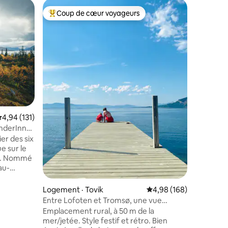
Cabane ·
Coup de cœur voyageurs
Coup
Coup de cœur voyageurs parmi les plus aimés
Coup de
Cottage a
Adr :Kom
cabane es
min en vo
min de l'
chambres 
de-chauss
La salle 
d'incinér
Cendrillo
res
ote moyenne de 4,94 sur 5, 131 commentaires
4,94 (131)
d'un lavab
et dans le
onderInn
internet. 
er des six
lave-linge dans 
e sur le
privé. La
ite. Nommé
mois d'ét
 au-
ord en
e les deux
Logement · Tovik
Note moyenne de 4,98 
4,98 (168)
et
Entre Lofoten et Tromsø, une vue
, terrasse
magnifique
Emplacement rural, à 50 m de la
 lit. Fait
mer/jetée. Style festif et rétro. Bien
pour les