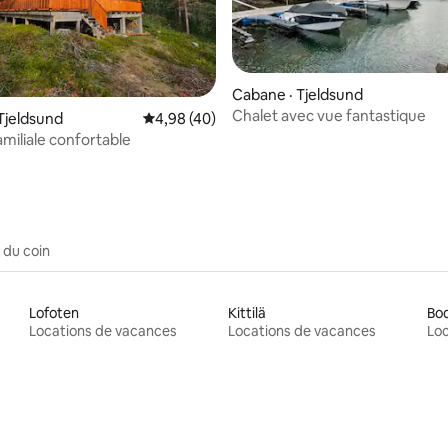
 sur 5, 46 commentaires
Cabane · Tjeldsund
Chalet avec vue fantastique
Tjeldsund
Note moyenne de 4,98 sur 5, 40 commentai
4,98 (40)
miliale confortable
 du coin
Lofoten
Kittilä
Bo
Locations de vacances
Locations de vacances
Loc