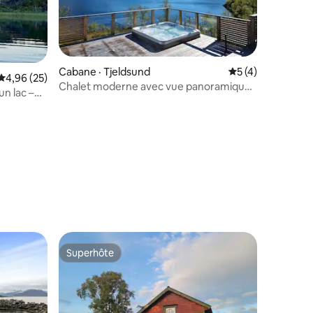
Cabane · Tjeldsund
Note moyenne de 
5 (4)
Note moyenne de 4,96 sur 5, 25 commentaires
4,96 (25)
Chalet moderne avec vue panoramique
n lac –
et jacuzzi
res
Superhôte
Superhôte