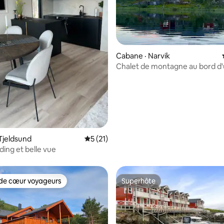
 sur 5, 17 commentaires
Cabane · Narvik
Chalet de montagne au bord d'u
sauna et bateau
Tjeldsund
Note moyenne de 5 sur 5, 21 commentai
5 (21)
ding et belle vue
de cœur voyageurs
Superhôte
cœur voyageurs parmi les plus aimés
Superhôte