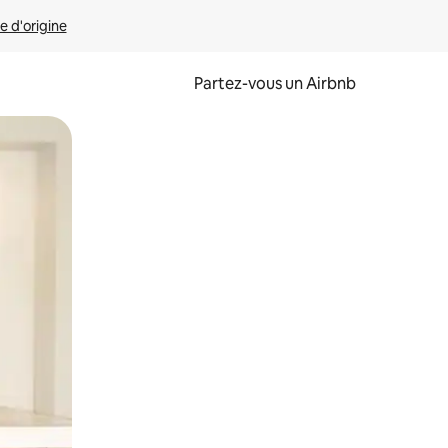
e d'origine
Partez-vous un Airbnb
et en les faisant glisser.