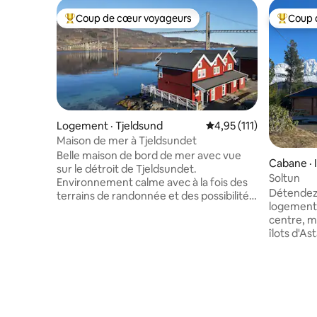
Coup de cœur voyageurs
Coup 
Coup de cœur voyageurs parmi les plus aimés
Coup de 
Logement · Tjeldsund
Note moyenne de 4,95 
4,95 (111)
Maison de mer à Tjeldsundet
Belle maison de bord de mer avec vue
Cabane · 
sur le détroit de Tjeldsundet.
Soltun
Environnement calme avec à la fois des
Détendez
terrains de randonnée et des possibilités
logement 
de pêche juste à l'extérieur de la maison.
centre, ma
Soleil de minuit en été, et de grandes
îlots d'Ast
chances de voir les aurores boréales en
montagne
hiver. Excellent emplacement entre
Andørja. L
Lofoten/Vesterålen, Harstad et
aurores b
l'aéroport de Harstad/Narvik/Evenes. La
terrasse. 
maison de mer a 2 étages, avec cuisine,
Grand ter
salon, 2 chambres, salle de bains, couloir
courte dis
et entrée. Buanderie privée avec accès à