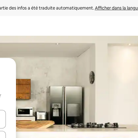
rtie des infos a été traduite automatiquement. 
Afficher dans la langu
r
utilisant les flèches vers le haut et vers le bas, ou en appuyant dessus 