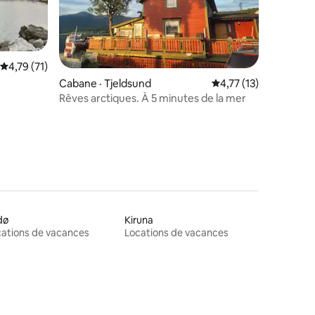
Note moyenne de 4,79 sur 5, 71 commentaires
4,79 (71)
res
Cabane · Tjeldsund
Note moyenne de 4,7
4,77 (13)
Rêves arctiques. À 5 minutes de la mer
dø
Kiruna
ations de vacances
Locations de vacances