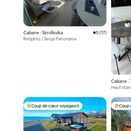
Cabane · Skrollsvika
Note moyenne de 5
5 (17)
Respirez | Senja Panorama
Cabane · 
Haut stan
Coup de cœur voyageurs
Coup 
Coup de cœur voyageurs parmi les plus aimés
Coup de 