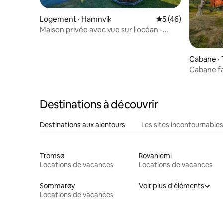
Logement · Hamnvik
Note moyenne de 5
5 (46)
Maison privée avec vue sur l'océan -
Aurores boréales
Cabane · 
Cabane fa
Destinations à découvrir
Destinations aux alentours
Les sites incontournables
Tromsø
Rovaniemi
Locations de vacances
Locations de vacances
Sommarøy
Voir plus d'éléments
Locations de vacances