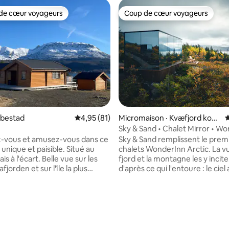
de cœur voyageurs
Coup de cœur voyageurs
cœur voyageurs parmi les plus aimés
Coup de cœur voyageurs
sur 5, 111 commentaires
Ibestad
Note moyenne de 4,95 sur 5, 81 commentai
4,95 (81)
Micromaison · Kvæfjord kom
N
mune
Sky & Sand • Chalet Mirror • W
Arctic
-vous et amusez-vous dans ce
Sky & Sand remplissent le premi
unique et paisible. Situé au
chalets WonderInn Arctic. La vu
is à l'écart. Belle vue sur les
fjord et la montagne les y inc
afjorden et sur l'île la plus
d'après ce qui l'entoure : le ciel
use d'Europe du Nord,
dessus, le rivage pâle du Kvæfj
e soleil de minuit en été et les
dessous. Le verre miroir reflèt
oréales en hiver. Grande
à mesure que la lumière change. Chal
Spa extérieur et spa intérieur.
miroir pour deux : baies vitrées
rain avec une belle pelouse. À
privée avec jacuzzi, vue depuis le
tance de la mer et de la plage
face au ciel le plus vaste : idéal 