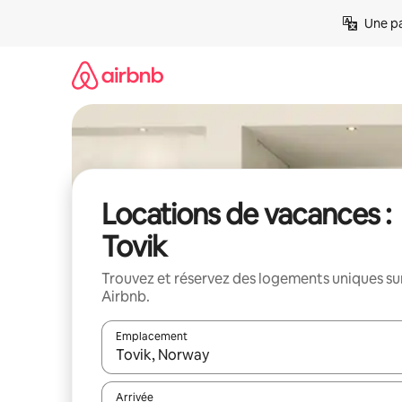
Aller
Une pa
directement
au
contenu
Locations de vacances :
Tovik
Trouvez et réservez des logements uniques su
Airbnb.
Emplacement
Quand les résultats sont affichés, parcourez-les en 
Arrivée