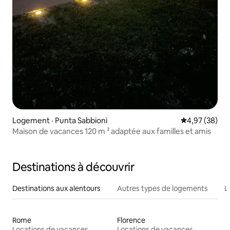
Logement · Punta Sabbioni
Note moyenne
4,97 (38)
Maison de vacances 120 m ² adaptée aux familles et amis
Destinations à découvrir
Destinations aux alentours
Autres types de logements
L
Rome
Florence
Locations de vacances
Locations de vacances