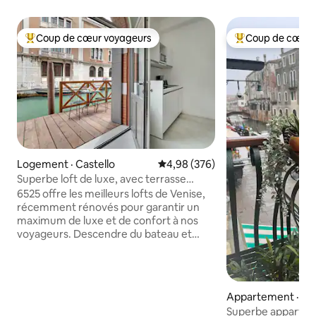
Coup de cœur voyageurs
Coup de cœur 
Coup de cœur voyageurs parmi les plus aimés
Coup de cœur voy
Logement · Castello
Note moyenne de 4,98 sur 5, 3
4,98 (376)
Superbe loft de luxe, avec terrasse
privée sur le canal
6525 offre les meilleurs lofts de Venise,
récemment rénovés pour garantir un
maximum de luxe et de confort à nos
voyageurs. Descendre du bateau et
entrer dans la maison sera possible
grâce à la magnifique terrasse privée qui
offre un espace pour dîner ou prendre
un cocktail en regardant le coucher du
Appartement · Ca
soleil. Vous pouvez rejoindre Rialto ou
Superbe apparteme
Saint-Marc en seulement 5/10 minutes