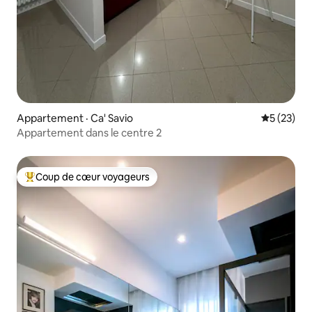
Appartement · Ca' Savio
Note moye
5 (23)
Appartement dans le centre 2
Coup de cœur voyageurs
Coup de cœur voyageurs parmi les plus aimés