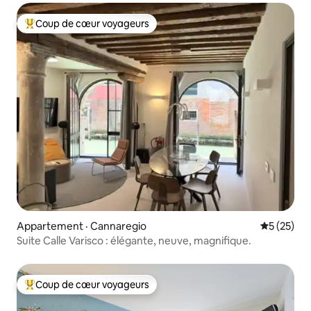
Coup de cœur voyageurs
Coup de cœur voyageurs parmi les plus aimés
Appartement · Cannaregio
Note moye
5 (25)
Suite Calle Varisco : élégante, neuve, magnifique.
Coup de cœur voyageurs
Coup de cœur voyageurs parmi les plus aimés