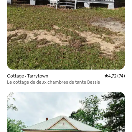
Cottage · Tarrytown
Note moyenne
4,72 (74)
Le cottage de deux chambres de tante Bessie