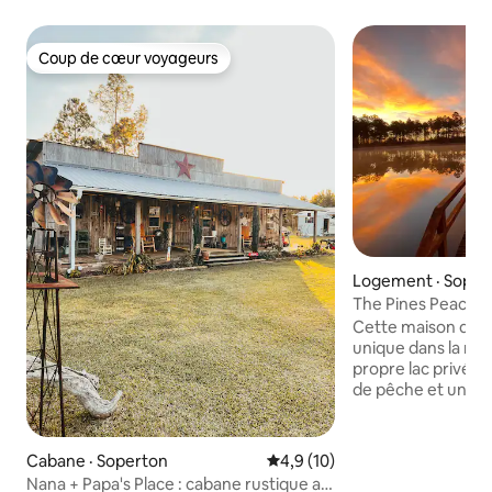
Coup de cœur voyageurs
Coup de cœur voyageurs
Logement · Soper
The Pines Peacef
lac privé
Cette maison de st
unique dans la rég
propre lac privé d
de pêche et un péd
Cette propriété e
150 acres. Promen
feu de camp, déte
Cabane · Soperton
Note moyenne de 4,9 sur 5, 
4,9 (10)
chaises à bascule 
Nana + Papa's Place : cabane rustique au