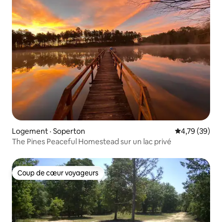
Logement · Soperton
Note moyenne
4,79 (39)
The Pines Peaceful Homestead sur un lac privé
Coup de cœur voyageurs
Coup de cœur voyageurs