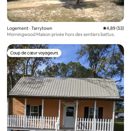
Logement · Tarrytown
Note moyenne
4,89 (53)
Morningwood Maison privée hors des sentiers battus.
Coup de cœur voyageurs
Coup de cœur voyageurs