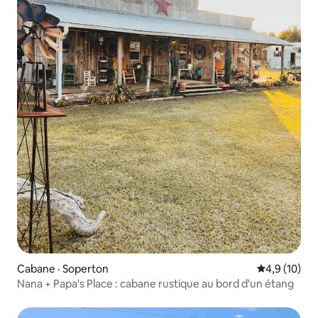
Cabane · Soperton
Note moyenn
4,9 (10)
Nana + Papa's Place : cabane rustique au bord d'un étang