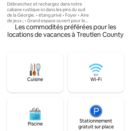
sirotez un verre d
bord d'un étang
Débranchez et rechargez dans notre
coucher de soleil il
cabane rustique ici dans les pins du sud
jacuzzi est dispo
de la Géorgie. • étang privé • Foyer • Aire
des frais de nett
de jeux ; • Grand espace ouvert pour les
sentir chez vous e
Les commodités préférées pour les
jeux, les hamacs et l'exploration Il ne
coin de paradis. V
s'agit pas d'être chic, mais de ralentir et
locations de vacances à Treutlen County
l'ouragan a empor
de créer des souvenirs ensemble. Les
familles aiment les activités pour les
enfants, les couples aiment les nuits
tranquilles au coin du feu, et les amis
aiment échanger les lumières de la ville
contre les étoiles. Apportez votre canne
à pêche, des guimauves et votre liste de
lecture préférée. Nous nous
Cuisine
Wi-Fi
occuperons du reste.
Stationnement
Piscine
gratuit sur place