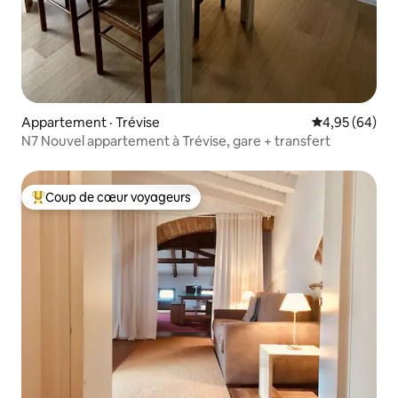
Appartement · Trévise
Note moyenne
4,95 (64)
N7 Nouvel appartement à Trévise, gare + transfert
Coup de cœur voyageurs
Coup de cœur voyageurs parmi les plus aimés