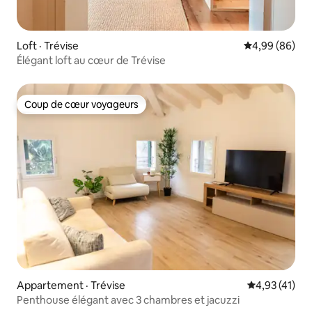
Loft · Trévise
Note moyenne
4,99 (86)
Élégant loft au cœur de Trévise
Coup de cœur voyageurs
Coup de cœur voyageurs
Appartement · Trévise
Note moyenne
4,93 (41)
Penthouse élégant avec 3 chambres et jacuzzi