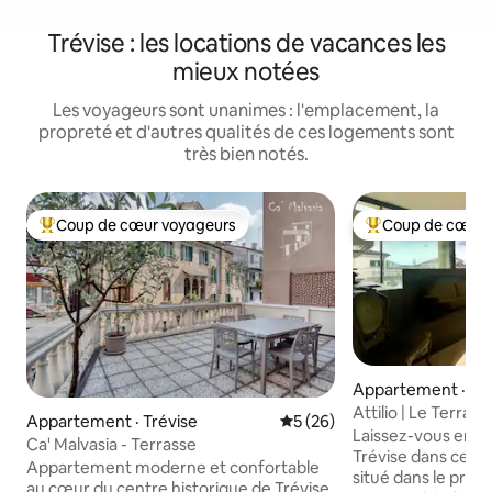
Trévise : les locations de vacances les
mieux notées
Les voyageurs sont unanimes : l'emplacement, la
propreté et d'autres qualités de ces logements sont
très bien notés.
Coup de cœur voyageurs
Coup de cœur 
Coup de cœur voyageurs parmi les plus aimés
Coup de cœur voy
Appartement · Tré
Attilio | Le Terrazz
Appartement · Trévise
Note moyenne de 5 sur 5, 
5 (26)
Tomaso | Venise 3
Laissez-vous empo
Ca' Malvasia - Terrasse
Trévise dans cet 
Appartement moderne et confortable
situé dans le pres
au cœur du centre historique de Trévise,