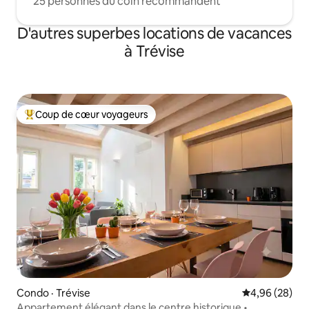
25 personnes du coin recommandent
D'autres superbes locations de vacances
à Trévise
Coup de cœur voyageurs
Coup de cœur voyageurs parmi les plus aimés
Condo · Trévise
Note moyenne
4,96 (28)
Appartement élégant dans le centre historique •