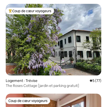
Coup de cœur voyageurs
Coup de cœur voyageurs parmi les plus aimés
Logement · Trévise
Note moye
5 (77)
The Roses Cottage [jardin et parking gratuit]
Coup de cœur voyageurs
Coup de cœur voyageurs