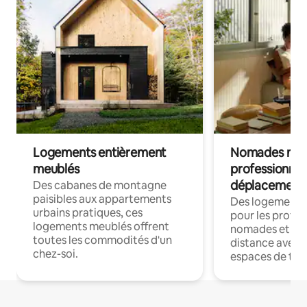
Logements entièrement
Nomades num
meublés
professionnel
déplacement
Des cabanes de montagne
paisibles aux appartements
Des logements
urbains pratiques, ces
pour les profes
logements meublés offrent
nomades et trav
toutes les commodités d'un
distance avec le
chez-soi.
espaces de trav