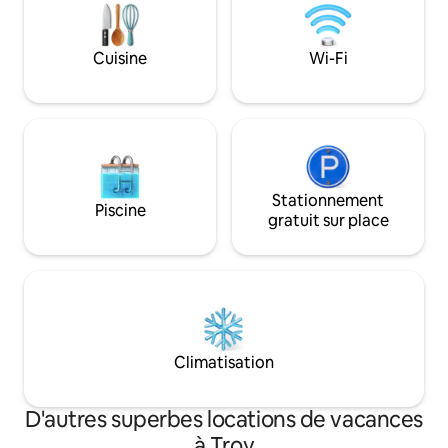
connectée. 2 Qn BDRMS en bas, 2 lits de
couple à l'étage. Cuisine et salles de bain
complètes approvisionnées en produits
Cuisine
Wi-Fi
essentiels. Recharge de véhicule
électrique gratuit sur le campus N.O.
Nelson.
Stationnement
Piscine
gratuit sur place
Climatisation
D'autres superbes locations de vacances
à Troy